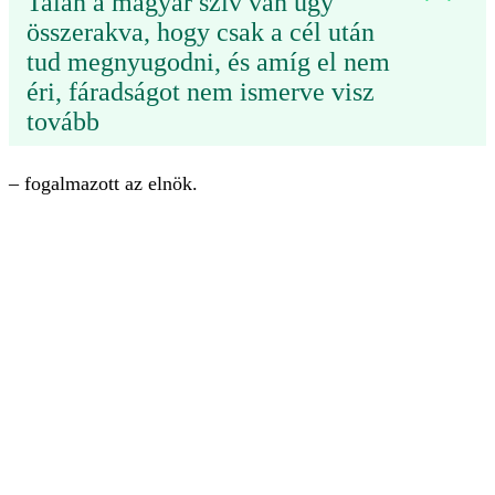
Talán a magyar szív van úgy
összerakva, hogy csak a cél után
tud megnyugodni, és amíg el nem
éri, fáradságot nem ismerve visz
tovább
– fogalmazott az elnök.