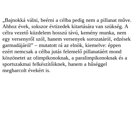
„Bajnokká válni, beérni a célba pedig nem a pillanat műve.
Ahhoz évek, sokszor évtizedek kitartására van szükség. A
célra vezető küzdelem hosszú távú, kemény munka, nem
egy versenyről szól, hanem versenyek sorozatáról, edzések
garmadájáról” – mutatott rá az elnök, kiemelve: éppen
ezért nemcsak a célba jutás felemelő pillanatáért mond
köszönetet az olimpikonoknak, a paralimpikonoknak és a
sportszakmai felkészítőiknek, hanem a hűséggel
megharcolt évekért is.