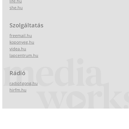
life.hu
she.hu
Szolgáltatás
freemail.hu
koponyeg.hu
videa.hu
lapcentrum.hu
Rádió
radio1gong.hu
hirfm.hu