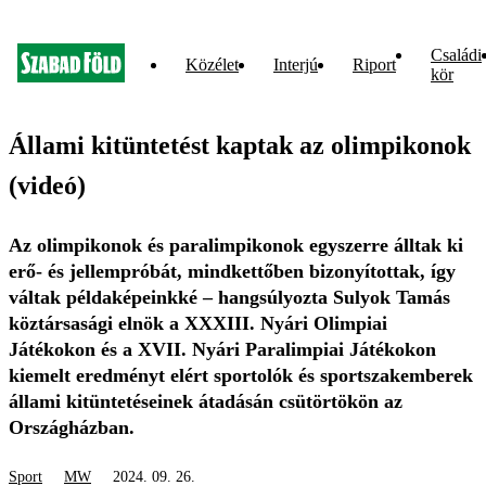
Családi
Közélet
Interjú
Riport
kör
Állami kitüntetést kaptak az olimpikonok
(videó)
Az olimpikonok és paralimpikonok egyszerre álltak ki
erő- és jellempróbát, mindkettőben bizonyítottak, így
váltak példaképeinkké – hangsúlyozta Sulyok Tamás
köztársasági elnök a XXXIII. Nyári Olimpiai
Játékokon és a XVII. Nyári Paralimpiai Játékokon
kiemelt eredményt elért sportolók és sportszakemberek
állami kitüntetéseinek átadásán csütörtökön az
Országházban.
Sport
MW
2024. 09. 26.