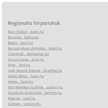
Regionális hírportálok
Bács-Kiskun - baon.hu
Baranya - bama.hu
Békés - beol.hu
Borsod-Abaúj-Zemplén - boon.hu
Csongrád - delmagyar.hu
Dunaújváros - duol.hu
Fejér - feol.hu
Győr-Moson-Sopron - kisalfold.hu
Hajdú-Bihar - haon.hu
Heves - heol.hu
Jász-Nagykun-Szolnok - szoljon.hu
Komárom-Esztergom - kemma.hu
Nógrád - nool.hu
Somogy - sonline.hu