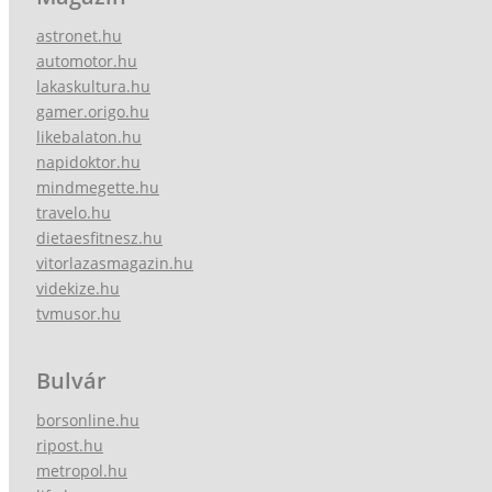
astronet.hu
automotor.hu
lakaskultura.hu
gamer.origo.hu
likebalaton.hu
napidoktor.hu
mindmegette.hu
travelo.hu
dietaesfitnesz.hu
vitorlazasmagazin.hu
videkize.hu
tvmusor.hu
Bulvár
borsonline.hu
ripost.hu
metropol.hu