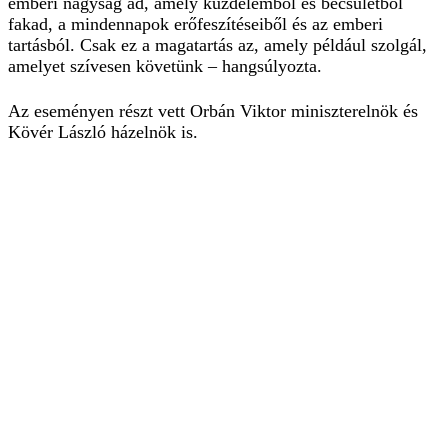
emberi nagyság ad, amely küzdelemből és becsületből
fakad, a mindennapok erőfeszítéseiből és az emberi
tartásból. Csak ez a magatartás az, amely például szolgál,
amelyet szívesen követünk – hangsúlyozta.
Az eseményen részt vett Orbán Viktor miniszterelnök és
Kövér László házelnök is.