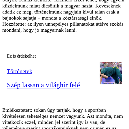
küzdelmünk miatt dicsőítik a magyar hazát. Keveseknek
adatik ez meg, történelmünk nagyjain kívül talán csak a
bajnokok sajátja – mondta a köztársasági elnök.
Hozzátette: az ilyen ünnepélyes pillanatokat átélve szokás
mondani, hogy jó magyarnak lenni.
Ez is érdekelhet
Történetek
Szép lassan a világhír felé
Emlékeztetett: sokan úgy tartják, hogy a sportban
kivételesen tehetséges nemzet vagyunk. Azt mondta, nem
vitatkozik ezzel, minden jel szerint így is van, de
véleménye szerint sportsikereinknek nem csupán ez az