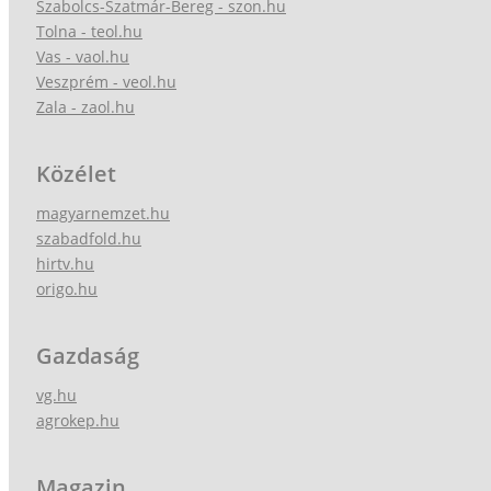
Szabolcs-Szatmár-Bereg - szon.hu
Tolna - teol.hu
Vas - vaol.hu
Veszprém - veol.hu
Zala - zaol.hu
Közélet
magyarnemzet.hu
szabadfold.hu
hirtv.hu
origo.hu
Gazdaság
vg.hu
agrokep.hu
Magazin