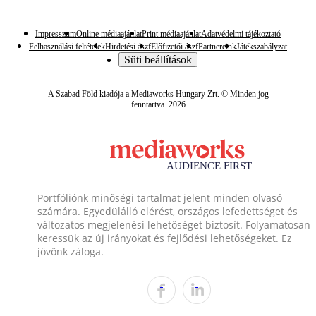
Impresszum
Online médiaajánlat
Print médiaajánlat
Adatvédelmi tájékoztató
Felhasználási feltételek
Hirdetési ászf
Előfizetői ászf
Partnereink
Játékszabályzat
Süti beállítások
A Szabad Föld kiadója a Mediaworks Hungary Zrt. © Minden jog
fenntartva. 2026
Portfóliónk minőségi tartalmat jelent minden olvasó
számára. Egyedülálló elérést, országos lefedettséget és
változatos megjelenési lehetőséget biztosít. Folyamatosan
keressük az új irányokat és fejlődési lehetőségeket. Ez
jövőnk záloga.