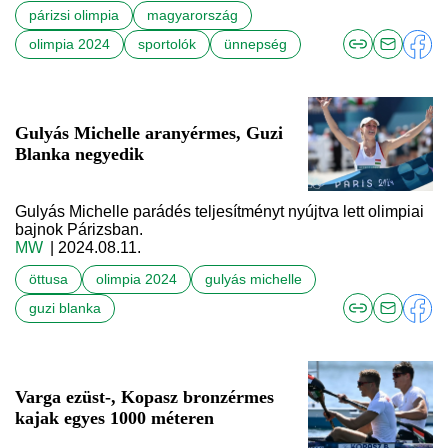
párizsi olimpia
magyarország
olimpia 2024
sportolók
ünnepség
Gulyás Michelle aranyérmes, Guzi
Blanka negyedik
Gulyás Michelle parádés teljesítményt nyújtva lett olimpiai
bajnok Párizsban.
MW
| 2024.08.11.
öttusa
olimpia 2024
gulyás michelle
guzi blanka
Varga ezüst-, Kopasz bronzérmes
kajak egyes 1000 méteren