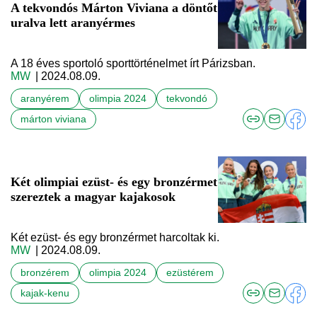
A tekvondós Márton Viviana a döntőt
uralva lett aranyérmes
A 18 éves sportoló sporttörténelmet írt Párizsban.
MW
| 2024.08.09.
aranyérem
olimpia 2024
tekvondó
márton viviana
Két olimpiai ezüst- és egy bronzérmet
szereztek a magyar kajakosok
Két ezüst- és egy bronzérmet harcoltak ki.
MW
| 2024.08.09.
bronzérem
olimpia 2024
ezüstérem
kajak-kenu