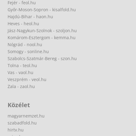
Fejér - feol.hu
Győr-Moson-Sopron - kisalfold.hu
Hajdú-Bihar - haon.hu
Heves - heol.hu
Jász-Nagykun-Szolnok - szoljon.hu
Komárom-Esztergom - kemma.hu
Nógrád - nool.hu
Somogy - sonline.hu
Szabolcs-Szatmár-Bereg - szon.hu
Tolna - teol.hu
Vas - vaol.hu
Veszprém - veol.hu
Zala - zaol.hu
Közélet
magyarnemzet.hu
szabadfold.hu
hirtv.hu