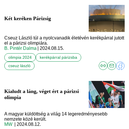
Két keréken Párizsig
Cseuz László túl a nyolcvanadik életévén kerékpárral jutott
el a párizsi olimpiára.
B. Pintér Dalma
| 2024.08.15.
olimpia 2024
kerékpárral párizsba
cseuz lászló
Kialudt a láng, véget ért a párizsi
olimpia
A magyar küldöttség a világ 14 legeredményesebb
nemzete közé került.
MW
| 2024.08.12.