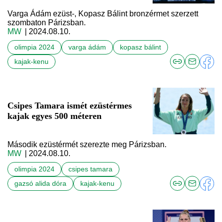
Varga Ádám ezüst-, Kopasz Bálint bronzérmet szerzett
szombaton Párizsban.
MW
| 2024.08.10.
olimpia 2024
varga ádám
kopasz bálint
kajak-kenu
Csipes Tamara ismét ezüstérmes
kajak egyes 500 méteren
Második ezüstérmét szerezte meg Párizsban.
MW
| 2024.08.10.
olimpia 2024
csipes tamara
gazsó alida dóra
kajak-kenu