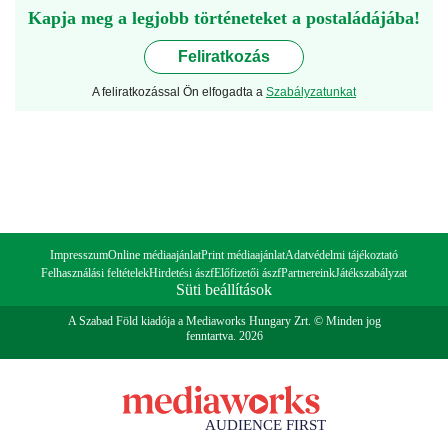
Kapja meg a legjobb történeteket a postaládájába!
Feliratkozás
A feliratkozással Ön elfogadta a
Szabályzatunkat
Impresszum
Online médiaajánlat
Print médiaajánlat
Adatvédelmi tájékoztató
Felhasználási feltételek
Hirdetési ászf
Előfizetői ászf
Partnereink
Játékszabályzat
Süti beállítások
A Szabad Föld kiadója a Mediaworks Hungary Zrt. © Minden jog
fenntartva. 2026