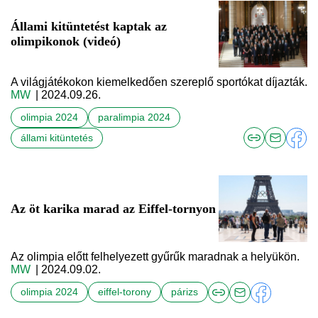
Állami kitüntetést kaptak az
olimpikonok (videó)
A világjátékokon kiemelkedően szereplő sportókat díjazták.
MW
| 2024.09.26.
olimpia 2024
paralimpia 2024
állami kitüntetés
Az öt karika marad az Eiffel-tornyon
Az olimpia előtt felhelyezett gyűrűk maradnak a helyükön.
MW
| 2024.09.02.
olimpia 2024
eiffel-torony
párizs