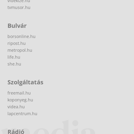
videkize.hu
tvmusor.hu
Bulvár
borsonline.hu
ripost.hu
metropol.hu
life.hu
she.hu
Szolgáltatás
freemail.hu
koponyeg.hu
videa.hu
lapcentrum.hu
Rádió