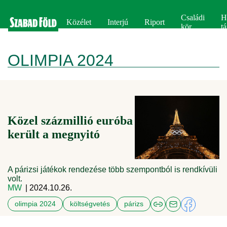
Családi
H
Közélet
Interjú
Riport
kör
tá
OLIMPIA 2024
Közel százmillió euróba
került a megnyitó
A párizsi játékok rendezése több szempontból is rendkívüli
volt.
MW
| 2024.10.26.
olimpia 2024
költségvetés
párizs