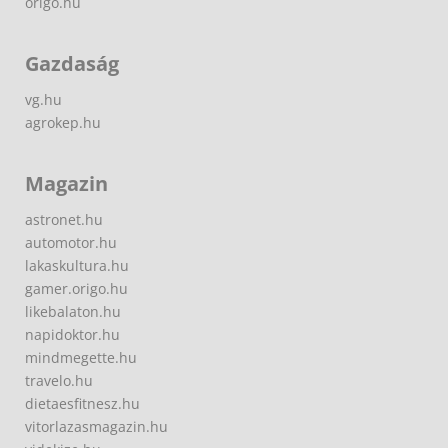
origo.hu
Gazdaság
vg.hu
agrokep.hu
Magazin
astronet.hu
automotor.hu
lakaskultura.hu
gamer.origo.hu
likebalaton.hu
napidoktor.hu
mindmegette.hu
travelo.hu
dietaesfitnesz.hu
vitorlazasmagazin.hu