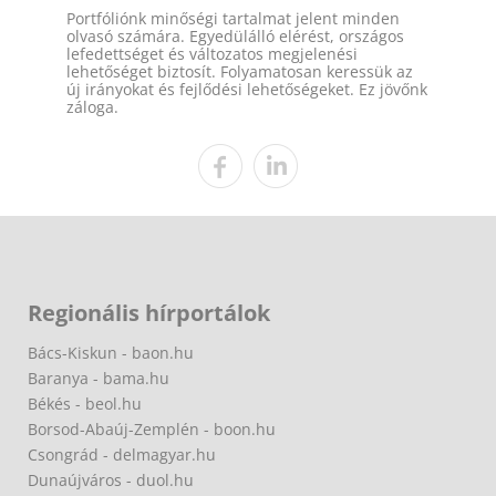
Portfóliónk minőségi tartalmat jelent minden
olvasó számára. Egyedülálló elérést, országos
lefedettséget és változatos megjelenési
lehetőséget biztosít. Folyamatosan keressük az
új irányokat és fejlődési lehetőségeket. Ez jövőnk
záloga.
Regionális hírportálok
Bács-Kiskun - baon.hu
Baranya - bama.hu
Békés - beol.hu
Borsod-Abaúj-Zemplén - boon.hu
Csongrád - delmagyar.hu
Dunaújváros - duol.hu