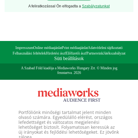
A feliratkozással Ön elfogadta a
Szabályzatunkat
Impresszum
Online médiaajánlat
Print médiaajánlat
Adatvédelmi tájékoztató
Felhasználási feltételek
Hirdetési ászf
Előfizetői ászf
Partnereink
Játékszabályzat
Süti beállítások
A Szabad Föld kiadója a Mediaworks Hungary Zrt. © Minden jog
fenntartva. 2026
Portfóliónk minőségi tartalmat jelent minden
olvasó számára. Egyedülálló elérést, országos
lefedettséget és változatos megjelenési
lehetőséget biztosít. Folyamatosan keressük az
új irányokat és fejlődési lehetőségeket. Ez jövőnk
záloga.