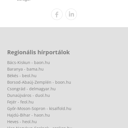
Regionális hírportálok
Bács-Kiskun - baon.hu
Baranya - bama.hu
Békés - beol.hu
Borsod-Abaúj-Zemplén - boon.hu
Csongrád - delmagyar.hu
Dunaújváros - duol.hu
Fejér - feol.hu
Győr-Moson-Sopron - kisalfold.hu
Hajdú-Bihar - haon.hu
Heves - heol.hu