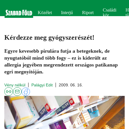
Családi
H
Közélet
Interjú
Riport
kör
tá
Kérdezze meg gyógyszerészét!
Egyre kevesebb pirulára futja a betegeknek, de
nyugtatóból mind több fogy – ez is kiderült az
allergia jegyében megrendezett országos patikanap
egri megnyitóján.
Vény nélkül
Palágyi Edit
2009. 06. 16.