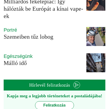
Milliárdos feketepiac: Így
hálózták be Európát a kínai vape-
ek
Portré
Szemeiben tűz lobog
Egészségünk
Málló idő
Hírlevél feliratkozás
Kapja meg a legjobb történeteket a postaládájába!
Feliratkozás