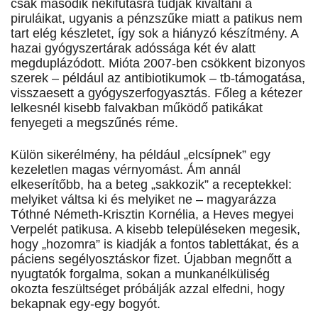
csak második nekifutásra tudják kiváltani a
piruláikat, ugyanis a pénzszűke miatt a patikus nem
tart elég készletet, így sok a hiányzó készítmény. A
hazai gyógyszertárak adóssága két év alatt
megduplázódott. Mióta 2007-ben csökkent bizonyos
szerek – például az antibiotikumok – tb-támogatása,
visszaesett a gyógyszerfogyasztás. Főleg a kétezer
lelkesnél kisebb falvakban működő patikákat
fenyegeti a megszűnés réme.
Külön sikerélmény, ha például „elcsípnek” egy
kezeletlen magas vérnyomást. Ám annál
elkeserítőbb, ha a beteg „sakkozik” a receptekkel:
melyiket váltsa ki és melyiket ne – magyarázza
Tóthné Németh-Krisztin Kornélia, a Heves megyei
Verpelét patikusa. A kisebb településeken megesik,
hogy „hozomra” is kiadják a fontos tablettákat, és a
páciens segélyosztáskor fizet. Újabban megnőtt a
nyugtatók forgalma, sokan a munkanélküliség
okozta feszültséget próbálják azzal elfedni, hogy
bekapnak egy-egy bogyót.