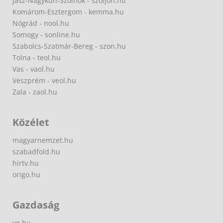
Jász-Nagykun-Szolnok - szoljon.hu
Komárom-Esztergom - kemma.hu
Nógrád - nool.hu
Somogy - sonline.hu
Szabolcs-Szatmár-Bereg - szon.hu
Tolna - teol.hu
Vas - vaol.hu
Veszprém - veol.hu
Zala - zaol.hu
Közélet
magyarnemzet.hu
szabadfold.hu
hirtv.hu
origo.hu
Gazdaság
vg.hu