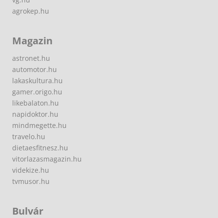
agrokep.hu
Magazin
astronet.hu
automotor.hu
lakaskultura.hu
gamer.origo.hu
likebalaton.hu
napidoktor.hu
mindmegette.hu
travelo.hu
dietaesfitnesz.hu
vitorlazasmagazin.hu
videkize.hu
tvmusor.hu
Bulvár