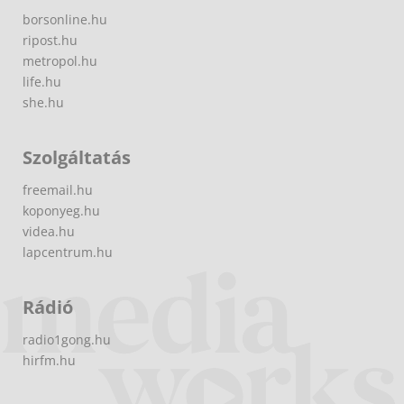
borsonline.hu
ripost.hu
metropol.hu
life.hu
she.hu
Szolgáltatás
freemail.hu
koponyeg.hu
videa.hu
lapcentrum.hu
Rádió
radio1gong.hu
hirfm.hu