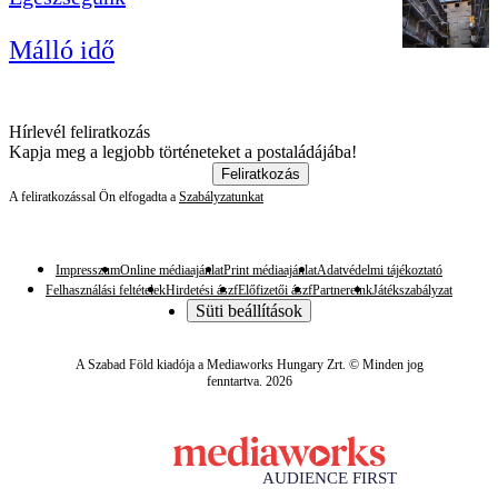
Málló idő
Hírlevél feliratkozás
Kapja meg a legjobb történeteket a postaládájába!
Feliratkozás
A feliratkozással Ön elfogadta a
Szabályzatunkat
Impresszum
Online médiaajánlat
Print médiaajánlat
Adatvédelmi tájékoztató
Felhasználási feltételek
Hirdetési ászf
Előfizetői ászf
Partnereink
Játékszabályzat
Süti beállítások
A Szabad Föld kiadója a Mediaworks Hungary Zrt. © Minden jog
fenntartva. 2026