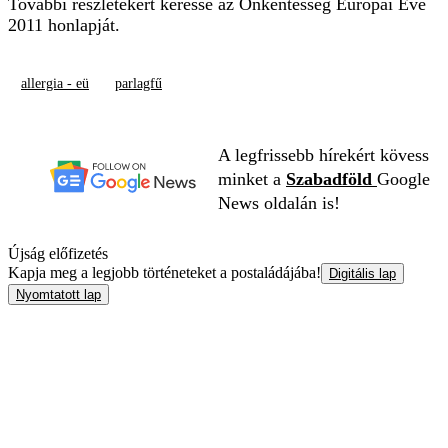
További részletekért keresse az
Önkéntesség Európai Éve
2011
honlapját.
allergia - eü
parlagfű
A legfrissebb hírekért kövess
minket a
Szabadföld
Google
News oldalán is!
Újság előfizetés
Kapja meg a legjobb történeteket a postaládájába!
Digitális lap
Nyomtatott lap