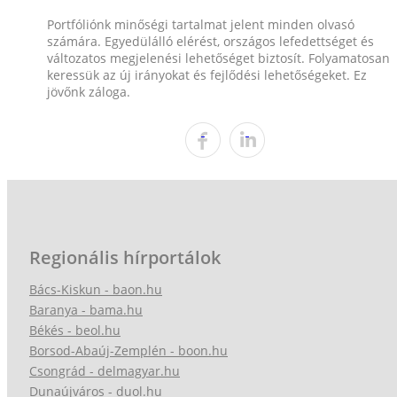
Portfóliónk minőségi tartalmat jelent minden olvasó
számára. Egyedülálló elérést, országos lefedettséget és
változatos megjelenési lehetőséget biztosít. Folyamatosan
keressük az új irányokat és fejlődési lehetőségeket. Ez
jövőnk záloga.
Regionális hírportálok
Bács-Kiskun - baon.hu
Baranya - bama.hu
Békés - beol.hu
Borsod-Abaúj-Zemplén - boon.hu
Csongrád - delmagyar.hu
Dunaújváros - duol.hu