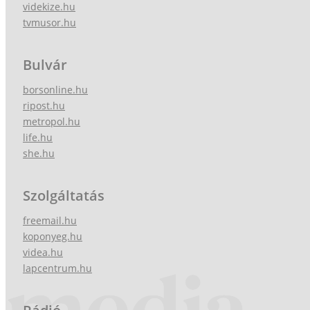
videkize.hu
tvmusor.hu
Bulvár
borsonline.hu
ripost.hu
metropol.hu
life.hu
she.hu
Szolgáltatás
freemail.hu
koponyeg.hu
videa.hu
lapcentrum.hu