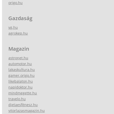
origo.hu
Gazdaság
vg.hu
agrokep.hu
Magazin
astronet.hu
automotor.hu
lakaskultura.hu
gamer.origo.hu
likebalaton.hu
napidoktor.hu
mindmegette.hu
travelo.hu
dietaesfitnesz.hu
vitorlazasmagazin.hu