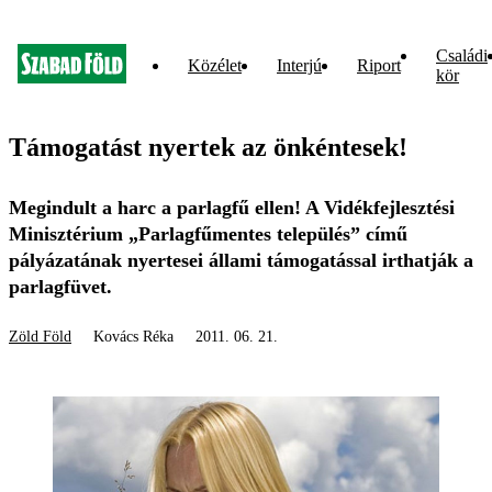
Családi
Közélet
Interjú
Riport
kör
Támogatást nyertek az önkéntesek!
Megindult a harc a parlagfű ellen! A Vidékfejlesztési
Minisztérium „Parlagfűmentes település” című
pályázatának nyertesei állami támogatással irthatják a
parlagfüvet.
Zöld Föld
Kovács Réka
2011. 06. 21.