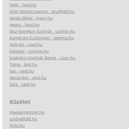
Fejér - feol.hu
Győr-Moson-Sopron - kisalfold.hu
Hajdú-Bihar - haon.hu
Heves - heol.hu
Jász-Nagykun-Szolnok - szoljon.hu
Komárom-Esztergom - kemma.hu
Nógrád - nool.hu
Somogy - sonline.hu
Szabolcs-Szatmár-Bereg - szon.hu
Tolna - teol.hu
Vas - vaol.hu
Veszprém - veol.hu
Zala - zaol.hu
Közélet
magyarnemzet.hu
szabadfold.hu
hirtv.hu