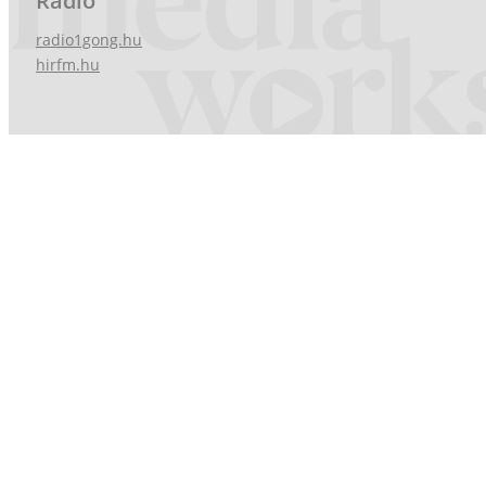
Rádió
radio1gong.hu
hirfm.hu