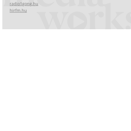
radio1gong.hu
hirfm.hu