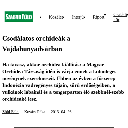
Családi
Közélet
Interjú
Riport
kör
Csodálatos orchideák a
Vajdahunyadvárban
Ha tavasz, akkor orchidea kiállítás: a Magyar
Orchidea Társaság idén is várja ennek a különleges
növénynek szerelmeseit. Ebben az évben a főszerep
Indonézia vadregényes tájain, sűrű erdőségeiben, a
vulkánok lábainál és a tengerparton élő szebbnél-szebb
orchideáké lesz.
Zöld Föld
Kovács Réka
2013. 04. 26.