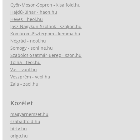
Győr-Moson-Sopron - kisalfold.hu
Hajdú-Bihar - haon.hu
Heves - heol.hu
Jász-Nagykun-Szolnok - szoljon.hu
Komárom-Esztergom - kemma.hu
Nógrád - nool.hu
Somogy - sonline.hu
Szabolcs-Szatmár-Bereg - szon.hu
Tolna - teol.hu
Vas - vaol.hu
Veszprém - veol.hu
Zala - zaol.hu
Közélet
magyarnemzet.hu
szabadfold.hu
hirtv.hu
origo.hu