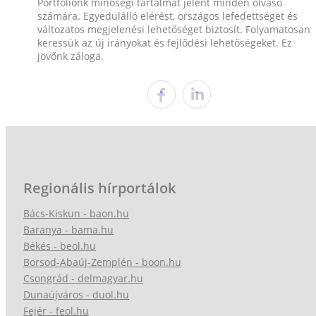
Portfóliónk minőségi tartalmat jelent minden olvasó
számára. Egyedülálló elérést, országos lefedettséget és
változatos megjelenési lehetőséget biztosít. Folyamatosan
keressük az új irányokat és fejlődési lehetőségeket. Ez
jövőnk záloga.
Regionális hírportálok
Bács-Kiskun - baon.hu
Baranya - bama.hu
Békés - beol.hu
Borsod-Abaúj-Zemplén - boon.hu
Csongrád - delmagyar.hu
Dunaújváros - duol.hu
Fejér - feol.hu