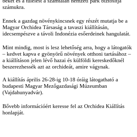
békét és a túlélést a számtalan nemzeti park biztosítja
számukra.
Ennek a gazdag növénykincsnek egy részét mutatja be a
Magyar Orchidea Társaság a tavaszi kiállításán,
idecsempészve a távoli Indonézia esőerdeinek hangulatát.
Mint mindig, most is lesz lehetőség arra, hogy a látogatók
– kedvet kapva e gyönyörű növények otthoni tartásához –
a kiállításon jelen lévő hazai és külföldi kereskedőknél
beszerezhessék azt az orchideát, amire vágynak.
A kiállítás április 26-28-ig 10-18 óráig látogatható a
budapesti Magyar Mezőgazdasági Múzeumban
(Vajdahunyadvár).
Bővebb információért keresse fel az
Orchidea Kiállítás
honlapját.