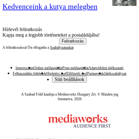
Kedvenceink a kutya melegben
Hírlevél feliratkozás
Kapja meg a legjobb történeteket a postaládájába!
Feliratkozás
A feliratkozással Ön elfogadta a
Szabályzatunkat
Impresszum
Online médiaajánlat
Print médiaajánlat
Adatvédelmi tájékoztató
Felhasználási feltételek
Hirdetési ászf
Előfizetői ászf
Partnereink
Játékszabályzat
Süti beállítások
A Szabad Föld kiadója a Mediaworks Hungary Zrt. © Minden jog
fenntartva. 2026