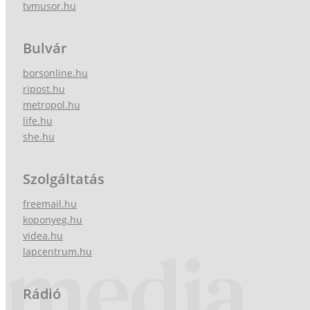
tvmusor.hu
Bulvár
borsonline.hu
ripost.hu
metropol.hu
life.hu
she.hu
Szolgáltatás
freemail.hu
koponyeg.hu
videa.hu
lapcentrum.hu
Rádió