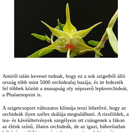
Amiről talán keveset tudnak, hogy ez a sok szigetből álló
ország több mint 5000 orchideafaj hazája, és itt fedezték
fel többek között a manapság oly népszerű lepkeorchideát,
a Phalaenopsist is.
A szigetcsoport változatos klímája teszi lehetővé, hogy az
orchideák ilyen széles skálája megtalálható. A rizsföldek, a
tea- és kávéültetvények szegélyein ott csüngenek a fákon
az élénk színű, illatos orchideák, de az igazi, háborítatlan