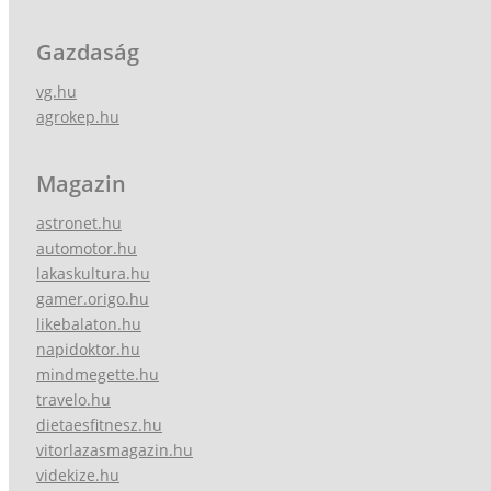
Gazdaság
vg.hu
agrokep.hu
Magazin
astronet.hu
automotor.hu
lakaskultura.hu
gamer.origo.hu
likebalaton.hu
napidoktor.hu
mindmegette.hu
travelo.hu
dietaesfitnesz.hu
vitorlazasmagazin.hu
videkize.hu