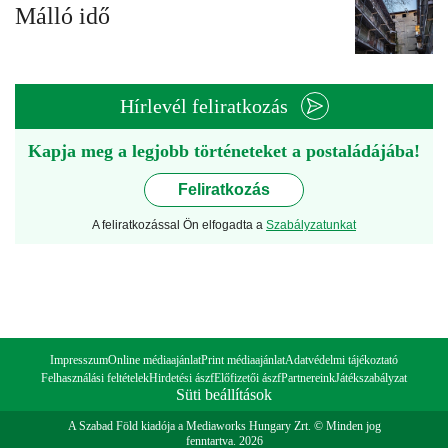
Málló idő
Hírlevél feliratkozás
Kapja meg a legjobb történeteket a postaládájába!
Feliratkozás
A feliratkozással Ön elfogadta a
Szabályzatunkat
Impresszum
Online médiaajánlat
Print médiaajánlat
Adatvédelmi tájékoztató
Felhasználási feltételek
Hirdetési ászf
Előfizetői ászf
Partnereink
Játékszabályzat
Süti beállítások
A Szabad Föld kiadója a Mediaworks Hungary Zrt. © Minden jog
fenntartva. 2026