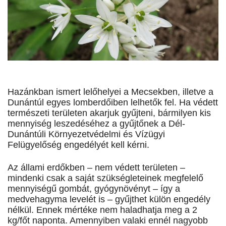
Hazánkban ismert lelőhelyei a Mecsekben, illetve a
Dunántúl egyes lomberdőiben lelhetők fel. Ha védett
természeti területen akarjuk gyűjteni, bármilyen kis
mennyiség leszedéséhez a gyűjtőnek a Dél-
Dunántúli Környezetvédelmi és Vízügyi
Felügyelőség engedélyét kell kérni.
Az állami erdőkben – nem védett területen –
mindenki csak a saját szükségleteinek megfelelő
mennyiségű gombát, gyógynövényt – így a
medvehagyma levelét is – gyűjthet külön engedély
nélkül. Ennek mértéke nem haladhatja meg a 2
kg/főt naponta. Amennyiben valaki ennél nagyobb