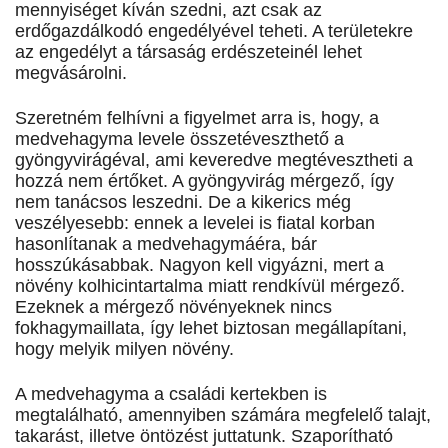
mennyiséget kíván szedni, azt csak az
erdőgazdálkodó engedélyével teheti. A területekre
az engedélyt a társaság erdészeteinél lehet
megvásárolni.
Szeretném felhívni a figyelmet arra is, hogy, a
medvehagyma levele összetéveszthető a
gyöngyvirágéval, ami keveredve megtévesztheti a
hozzá nem értőket. A gyöngyvirág mérgező, így
nem tanácsos leszedni. De a kikerics még
veszélyesebb: ennek a levelei is fiatal korban
hasonlítanak a medvehagymáéra, bár
hosszúkásabbak. Nagyon kell vigyázni, mert a
növény kolhicintartalma miatt rendkívül mérgező.
Ezeknek a mérgező növényeknek nincs
fokhagymaillata, így lehet biztosan megállapítani,
hogy melyik milyen növény.
A medvehagyma a családi kertekben is
megtalálható, amennyiben számára megfelelő talajt,
takarást, illetve öntözést juttatunk. Szaporítható