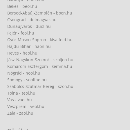
Békés - beol.hu
Borsod-Abaúj-Zemplén - boon.hu
Csongrád - delmagyar.hu
Dunaújváros - duol.hu
Fejér - feol.hu
Győr-Moson-Sopron - kisalfold.hu
Hajdú-Bihar - haon.hu
Heves - heol.hu
Jász-Nagykun-Szolnok - szoljon.hu
Komárom-Esztergom - kemma.hu
Nógrád - nool.hu
Somogy - sonline.hu
Szabolcs-Szatmár-Bereg - szon.hu
Tolna - teol.hu
Vas - vaol.hu
Veszprém - veol.hu
Zala - zaol.hu