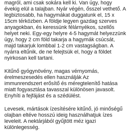
magról, ami csak sokára kell ki. Van úgy, hogy
évekig elül a talajban. Nyár végén, ősszel vethető. A
legbiztosabb, ha hagymákat duggatunk el, 15 x
15cm térközben. A földje legyen gazdag szerves
anyagokban, és keressünk félárnyékos, szellős
helyet neki. Egy-egy helyre 4-5 hagymát helyezzünk
úgy, hogy 2 cm föld takarja a hagymák csúcsát,
majd takarjuk lombbal 1-2 cm vastagságban. A
nyárra eltűnik, de ne felejtsük el, hogy a földet
nyirkosan kell tartani.
Kitűnő gyógynövény, magas vérnyomás,
érelmeszesedés ellen használják Az
immunrendszert erősítő és méregtelenítő hatása
miatt fogyasztása tavasszal különösen javasolt.
Enyhíti a fejfájást és a szédülést.
Levesek, mártások ízesítésére kitűnő, jó minőségű
olajban eltéve hosszú ideig használhatjuk ízes
leveleit. A nektárjából gyűjtött méz igazi
különlegesség.