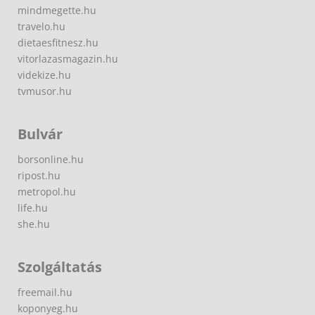
mindmegette.hu
travelo.hu
dietaesfitnesz.hu
vitorlazasmagazin.hu
videkize.hu
tvmusor.hu
Bulvár
borsonline.hu
ripost.hu
metropol.hu
life.hu
she.hu
Szolgáltatás
freemail.hu
koponyeg.hu