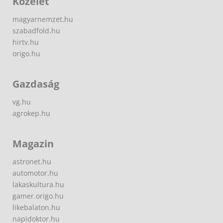
Közélet
magyarnemzet.hu
szabadfold.hu
hirtv.hu
origo.hu
Gazdaság
vg.hu
agrokep.hu
Magazin
astronet.hu
automotor.hu
lakaskultura.hu
gamer.origo.hu
likebalaton.hu
napidoktor.hu