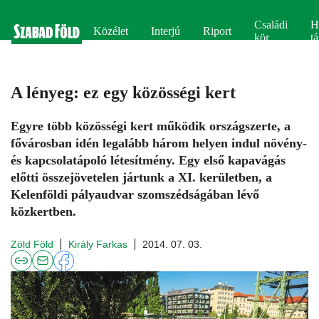
Családi
H
Közélet
Interjú
Riport
kör
tá
A lényeg: ez egy közösségi kert
Egyre több közösségi kert működik országszerte, a
fővárosban idén legalább három helyen indul növény-
és kapcsolatápoló létesítmény. Egy első kapavágás
előtti összejövetelen jártunk a XI. kerületben, a
Kelenföldi pályaudvar szomszédságában lévő
közkertben.
Zöld Föld
Király Farkas
2014. 07. 03.