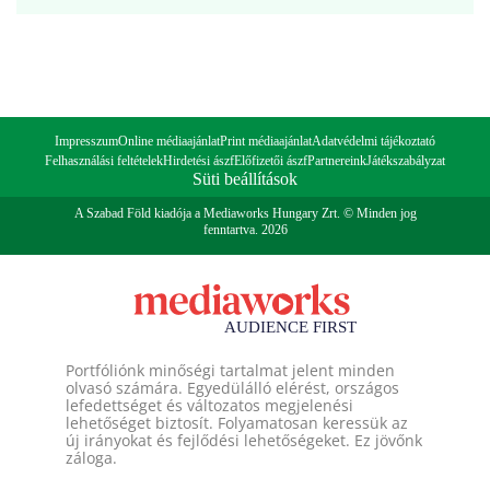
Impresszum
Online médiaajánlat
Print médiaajánlat
Adatvédelmi tájékoztató
Felhasználási feltételek
Hirdetési ászf
Előfizetői ászf
Partnereink
Játékszabályzat
Süti beállítások
A Szabad Föld kiadója a Mediaworks Hungary Zrt. © Minden jog
fenntartva. 2026
Portfóliónk minőségi tartalmat jelent minden
olvasó számára. Egyedülálló elérést, országos
lefedettséget és változatos megjelenési
lehetőséget biztosít. Folyamatosan keressük az
új irányokat és fejlődési lehetőségeket. Ez jövőnk
záloga.