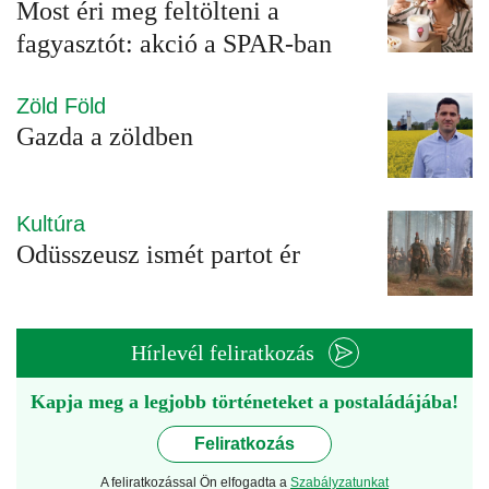
Most éri meg feltölteni a
fagyasztót: akció a SPAR-ban
Zöld Föld
Gazda a zöldben
Kultúra
Odüsszeusz ismét partot ér
Hírlevél feliratkozás
Kapja meg a legjobb történeteket a postaládájába!
Feliratkozás
A feliratkozással Ön elfogadta a
Szabályzatunkat