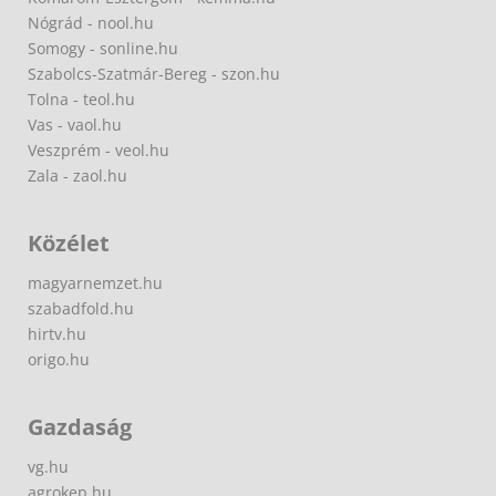
Nógrád - nool.hu
Somogy - sonline.hu
Szabolcs-Szatmár-Bereg - szon.hu
Tolna - teol.hu
Vas - vaol.hu
Veszprém - veol.hu
Zala - zaol.hu
Közélet
magyarnemzet.hu
szabadfold.hu
hirtv.hu
origo.hu
Gazdaság
vg.hu
agrokep.hu