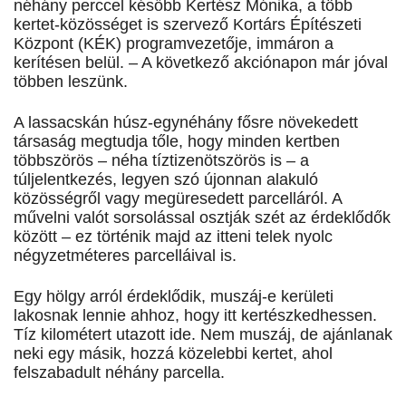
néhány perccel később Kertész Mónika, a több
kertet-közösséget is szervező Kortárs Építészeti
Központ (KÉK) programvezetője, immáron a
kerítésen belül. – A következő akciónapon már jóval
többen leszünk.
A lassacskán húsz-egynéhány fősre növekedett
társaság megtudja tőle, hogy minden kertben
többszörös – néha tíztizenötszörös is – a
túljelentkezés, legyen szó újonnan alakuló
közösségről vagy megüresedett parcelláról. A
művelni valót sorsolással osztják szét az érdeklődők
között – ez történik majd az itteni telek nyolc
négyzetméteres parcelláival is.
Egy hölgy arról érdeklődik, muszáj-e kerületi
lakosnak lennie ahhoz, hogy itt kertészkedhessen.
Tíz kilométert utazott ide. Nem muszáj, de ajánlanak
neki egy másik, hozzá közelebbi kertet, ahol
felszabadult néhány parcella.