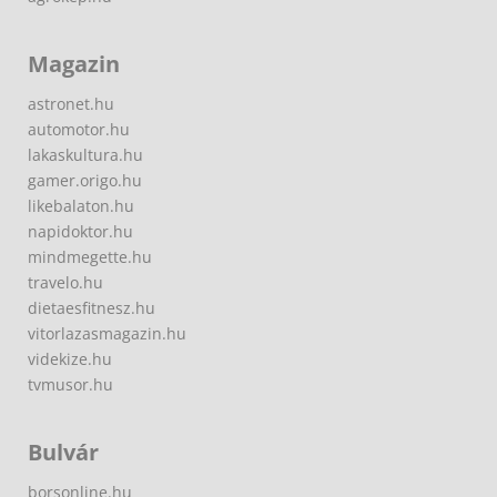
Magazin
astronet.hu
automotor.hu
lakaskultura.hu
gamer.origo.hu
likebalaton.hu
napidoktor.hu
mindmegette.hu
travelo.hu
dietaesfitnesz.hu
vitorlazasmagazin.hu
videkize.hu
tvmusor.hu
Bulvár
borsonline.hu