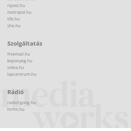
ripost.hu
metropol.hu
life.hu
she.hu
Szolgáltatás
freemail.hu
koponyeg.hu
videa.hu
lapcentrum.hu
Rádió
radio1gong.hu
hirfm.hu