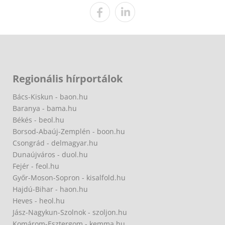
Regionális hírportálok
Bács-Kiskun - baon.hu
Baranya - bama.hu
Békés - beol.hu
Borsod-Abaúj-Zemplén - boon.hu
Csongrád - delmagyar.hu
Dunaújváros - duol.hu
Fejér - feol.hu
Győr-Moson-Sopron - kisalfold.hu
Hajdú-Bihar - haon.hu
Heves - heol.hu
Jász-Nagykun-Szolnok - szoljon.hu
Komárom-Esztergom - kemma.hu