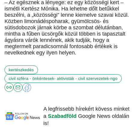
– Az egésznek a lényege: ez egy közösségi kert –
ismétli Kertész Mónika. Ha lehetne dőlt betűkkel
beszélni, a „közösségi” lenne kiemelve szavai közül.
Közben limonádéspoharak, gyümölcsös- és
sütisdobozok járnak körbe a szombat délutánban,
mintha a fűben ücsörgők közül többen is tapasztalt
ágyásra várók lennének, akik tudják, hogy a
megtermelt paradicsomnál fontosabb értékek is
nevelkednek egy ilyen helyen.
kertészkedés
civil szféra - önkéntesek- aktivisták - civil szervezetek-ngo
A legfrissebb hírekért kövess minket
a
Szabadföld
Google News oldalán
is!