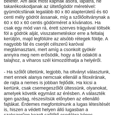
belefér. Ám akik most kapnak ásóra, lapátra, ne
takarékoskodjanak az ültetőgödör méretével:
gyümölcsfának legalább 80 x 80 alapterületű és 60
centi mély gödröt ássanak, míg a szőlőoltványnak a
60 x 60 x 60 centis gödörméret a kívánatos. Ha
csak egy mód van rá, érett szerves trágyával töltsék
föl a gödrök alját, visszatemetéskor erre a feltalaj
kerüljön, majd legfölülre az alsóbb rétegek földje. A
nagyobb fát és cserjét célszerű karóval
megtámasztani, mert amíg a csonkolt gyökér
annyira meg nem erősödik, hogy a fát odaköti a
talajhoz, a viharos szél kimozdíthatja a helyéről.
- Ha szőlőt ültetünk, legjobb, ha oltványt választunk,
mert ennek alanya nemcsak ellenáll a filoxérának,
de rajta a nemes is jobban fejlődik. Ha kicsi a
kertünk, csak csemegeszőlőt ültessünk, olyanokat,
amelyek követik egymást az érésben. A választék
igen gazdag, részesítsük előnyben az ellenálló
fajtákat. Érdemes megfontolnunk a lugas létesítését
is, hiszen a védett helyen álló lugasban a