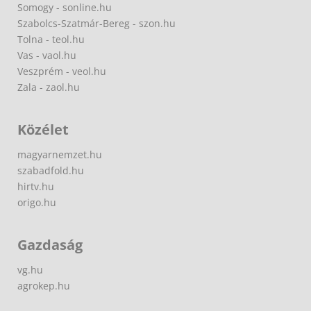
Somogy - sonline.hu
Szabolcs-Szatmár-Bereg - szon.hu
Tolna - teol.hu
Vas - vaol.hu
Veszprém - veol.hu
Zala - zaol.hu
Közélet
magyarnemzet.hu
szabadfold.hu
hirtv.hu
origo.hu
Gazdaság
vg.hu
agrokep.hu