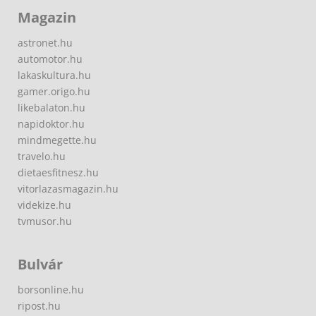
Magazin
astronet.hu
automotor.hu
lakaskultura.hu
gamer.origo.hu
likebalaton.hu
napidoktor.hu
mindmegette.hu
travelo.hu
dietaesfitnesz.hu
vitorlazasmagazin.hu
videkize.hu
tvmusor.hu
Bulvár
borsonline.hu
ripost.hu