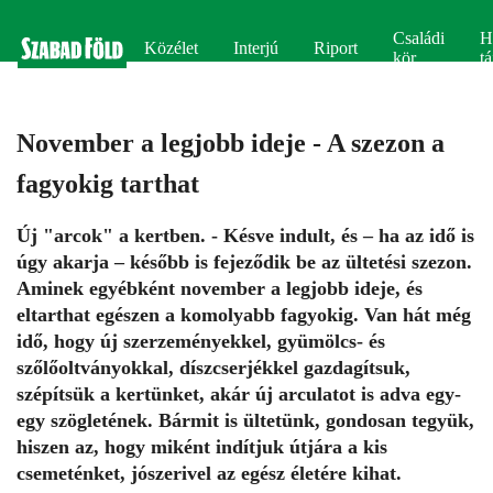
Családi
H
Közélet
Interjú
Riport
kör
tá
November a legjobb ideje - A szezon a
fagyokig tarthat
Új "arcok" a kertben. - Késve indult, és – ha az idő is
úgy akarja – később is fejeződik be az ültetési szezon.
Aminek egyébként november a legjobb ideje, és
eltarthat egészen a komolyabb fagyokig. Van hát még
idő, hogy új szerzeményekkel, gyümölcs- és
szőlőoltványokkal, díszcserjékkel gazdagítsuk,
szépítsük a kertünket, akár új arculatot is adva egy-
egy szögletének. Bármit is ültetünk, gondosan tegyük,
hiszen az, hogy miként indítjuk útjára a kis
csemeténket, jószerivel az egész életére kihat.