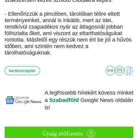
szakszerűen kezelt szőlőtő csodákra képes.
- Ellenőrizzük a pincében, tárolóban télire eltett
terményeinket, annál is inkább, mert az idei,
rendkívül csapadékos nyár az átlagosnál jobban
fölhizlalta őket, ami viszont az eltarthatóságukat
rontotta. Másfelől egy részük nem ért be jól a hűvös
időben, ami szintén nem kedvez a
tárolhatóságuknak.
kertésznaptár
A legfrissebb hírekért kövess minket
a
Szabadföld
Google News oldalán
is!
Újság előfizetés