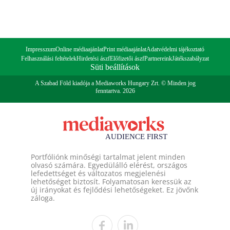
Impresszum
Online médiaajánlat
Print médiaajánlat
Adatvédelmi tájékoztató
Felhasználási feltételek
Hirdetési ászf
Előfizetői ászf
Partnereink
Játékszabályzat
Süti beállítások
A Szabad Föld kiadója a Mediaworks Hungary Zrt. © Minden jog
fenntartva. 2026
Portfóliónk minőségi tartalmat jelent minden
olvasó számára. Egyedülálló elérést, országos
lefedettséget és változatos megjelenési
lehetőséget biztosít. Folyamatosan keressük az
új irányokat és fejlődési lehetőségeket. Ez jövőnk
záloga.