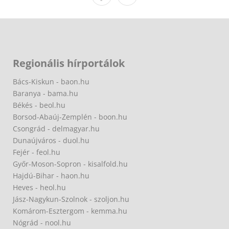
Regionális hírportálok
Bács-Kiskun - baon.hu
Baranya - bama.hu
Békés - beol.hu
Borsod-Abaúj-Zemplén - boon.hu
Csongrád - delmagyar.hu
Dunaújváros - duol.hu
Fejér - feol.hu
Győr-Moson-Sopron - kisalfold.hu
Hajdú-Bihar - haon.hu
Heves - heol.hu
Jász-Nagykun-Szolnok - szoljon.hu
Komárom-Esztergom - kemma.hu
Nógrád - nool.hu