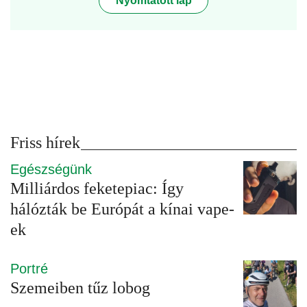
Nyomtatott lap
Friss hírek
Egészségünk
Milliárdos feketepiac: Így
hálózták be Európát a kínai vape-
ek
Portré
Szemeiben tűz lobog