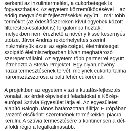
serkenti az inzulintermelést, a cukorbetegek is
fogyaszthatják. Az egyetem közreműködésével – az
eddig megvalósult fejlesztésekkel együtt – már több
terméket (az édesítőszereken kívül egyebek között
filterestea-családot is) forgalomba hoztak,
melyekben nem érezhető a növény kissé kesernyés
utóíze. Jávor András rektorhelyettes szerint
intézményük ezzel az egészséget, életminőséget
szolgáló élelmiszeriparban kíván meghatározó
szerepet vállalni. Az egyetem több partnerrel együtt
létrehozta a Stevia Projektet. Egy olyan növény
hazai termesztésének tervét, melynek cukortartalma
háromszázszorosa a bolti fehér cukorénak.
A projektben az egyetem viszi a kutatás-fejlesztési
vonalat, az érdekképviseleti feladatokat a Közép-
európai Sztívia Egyesület látja el. Az egyesületet
alapító Balogh János határozottan állítja: Európában
„vezető elsőként” szeretnének termékeikkel piacra
kerülni. A sztívia termesztésére a kontinensen a dél-
alföldi régió a legalkalmasabb.