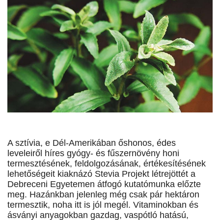
A sztívia, e Dél-Amerikában őshonos, édes
leveleiről híres gyógy- és fűszernövény honi
termesztésének, feldolgozásának, értékesítésének
lehetőségeit kiaknázó Stevia Projekt létrejöttét a
Debreceni Egyetemen átfogó kutatómunka előzte
meg. Hazánkban jelenleg még csak pár hektáron
termesztik, noha itt is jól megél. Vitaminokban és
ásványi anyagokban gazdag, vaspótló hatású,