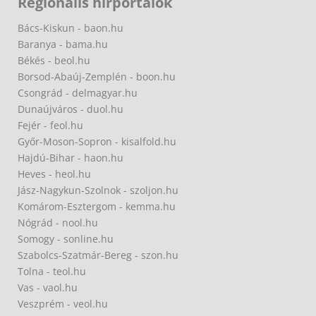
Regionális hírportálok
Bács-Kiskun - baon.hu
Baranya - bama.hu
Békés - beol.hu
Borsod-Abaúj-Zemplén - boon.hu
Csongrád - delmagyar.hu
Dunaújváros - duol.hu
Fejér - feol.hu
Győr-Moson-Sopron - kisalfold.hu
Hajdú-Bihar - haon.hu
Heves - heol.hu
Jász-Nagykun-Szolnok - szoljon.hu
Komárom-Esztergom - kemma.hu
Nógrád - nool.hu
Somogy - sonline.hu
Szabolcs-Szatmár-Bereg - szon.hu
Tolna - teol.hu
Vas - vaol.hu
Veszprém - veol.hu