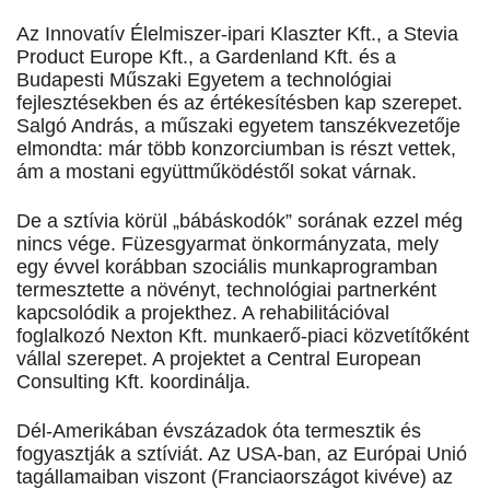
Az Innovatív Élelmiszer-ipari Klaszter Kft., a Stevia
Product Europe Kft., a Gardenland Kft. és a
Budapesti Műszaki Egyetem a technológiai
fejlesztésekben és az értékesítésben kap szerepet.
Salgó András, a műszaki egyetem tanszékvezetője
elmondta: már több konzorciumban is részt vettek,
ám a mostani együttműködéstől sokat várnak.
De a sztívia körül „bábáskodók” sorának ezzel még
nincs vége. Füzesgyarmat önkormányzata, mely
egy évvel korábban szociális munkaprogramban
termesztette a növényt, technológiai partnerként
kapcsolódik a projekthez. A rehabilitációval
foglalkozó Nexton Kft. munkaerő-piaci közvetítőként
vállal szerepet. A projektet a Central European
Consulting Kft. koordinálja.
Dél-Amerikában évszázadok óta termesztik és
fogyasztják a sztíviát. Az USA-ban, az Európai Unió
tagállamaiban viszont (Franciaországot kivéve) az