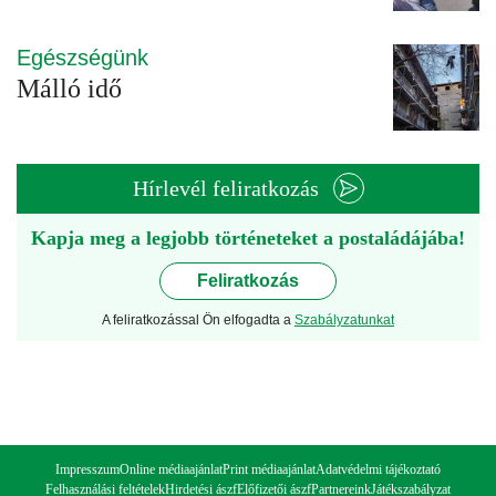
Egészségünk
Málló idő
Hírlevél feliratkozás
Kapja meg a legjobb történeteket a postaládájába!
Feliratkozás
A feliratkozással Ön elfogadta a
Szabályzatunkat
Impresszum
Online médiaajánlat
Print médiaajánlat
Adatvédelmi tájékoztató
Felhasználási feltételek
Hirdetési ászf
Előfizetői ászf
Partnereink
Játékszabályzat