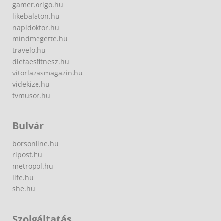
gamer.origo.hu
likebalaton.hu
napidoktor.hu
mindmegette.hu
travelo.hu
dietaesfitnesz.hu
vitorlazasmagazin.hu
videkize.hu
tvmusor.hu
Bulvár
borsonline.hu
ripost.hu
metropol.hu
life.hu
she.hu
Szolgáltatás