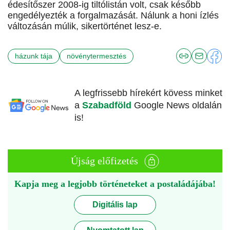
édesítőszer 2008-ig tiltólistán volt, csak később
engedélyezték a forgalmazását. Nálunk a honi ízlés
változásán múlik, sikertörténet lesz-e.
házunk tája
növénytermesztés
A legfrissebb hírekért kövess minket
a
Szabadföld
Google News oldalán
is!
Újság előfizetés
Kapja meg a legjobb történeteket a postaládájába!
Digitális lap