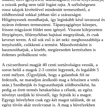
a zsizsik pedig nem talál fogást rajta. A szélsőségesen
rossz talajok kivételével mindenütt termeszthető, a
zöldborsónál sokkal jobban tűri a szárazságot.
Hőigényesnek mondhatjuk, így leginkább késő tavasszal és
nyáron érdemes termeszteni. Tápanyagigénye közepes,
frissen trágyázott földet nem igényel. Viszont kifejezetten
fényigényes, félárnyékban hajtásai megnyúlnak, és csak
keveset terem. A túl sok eső is árt neki: meghosszabbítja a
tenyészidőt, csökkenti a termést. Másodvetésként is
hasznosíthatjuk, a kisebb, megüresedett kertrészben is
érdemes próbálkozni vele.
A csicseriborsó magját 40 centi sortávolságra vessük, a
soron belül a magok 2-3 centire legyenek, és legalább 5
centi mélyen. (Ügyeljünk, hogy a galambok föl ne
fedezzék, ne maradjon árulkodó mag a felszínen a vetés
után.) Szedhetjük és fogyaszthatjuk zöldborsóként, ha
pedig az érett termés betakarítása a célunk, az egész
növényt szedjük ki tövestől, úgy fejtsük ki a magot.
Egyegy hüvelyben csak egy-két magot találunk, de az
egész tövön akár nyolcvanat is. A mag a hüvelyekben