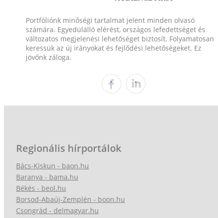
Portfóliónk minőségi tartalmat jelent minden olvasó
számára. Egyedülálló elérést, országos lefedettséget és
változatos megjelenési lehetőséget biztosít. Folyamatosan
keressük az új irányokat és fejlődési lehetőségeket. Ez
jövőnk záloga.
Regionális hírportálok
Bács-Kiskun - baon.hu
Baranya - bama.hu
Békés - beol.hu
Borsod-Abaúj-Zemplén - boon.hu
Csongrád - delmagyar.hu