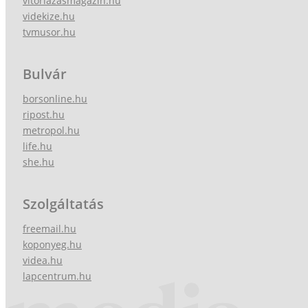
vitorlazasmagazin.hu
videkize.hu
tvmusor.hu
Bulvár
borsonline.hu
ripost.hu
metropol.hu
life.hu
she.hu
Szolgáltatás
freemail.hu
koponyeg.hu
videa.hu
lapcentrum.hu