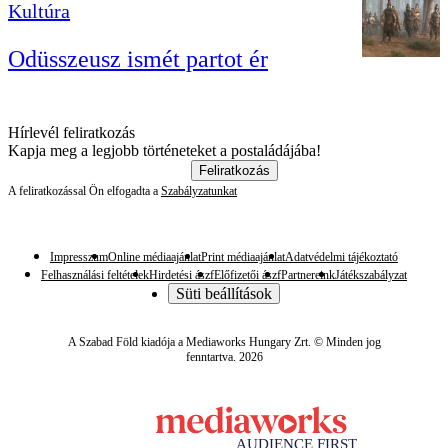
Kultúra
Odüsszeusz ismét partot ér
Hírlevél feliratkozás
Kapja meg a legjobb történeteket a postaládájába!
Feliratkozás
A feliratkozással Ön elfogadta a
Szabályzatunkat
Impresszum
Online médiaajánlat
Print médiaajánlat
Adatvédelmi tájékoztató
Felhasználási feltételek
Hirdetési ászf
Előfizetői ászf
Partnereink
Játékszabályzat
Süti beállítások
A Szabad Föld kiadója a Mediaworks Hungary Zrt. © Minden jog
fenntartva. 2026