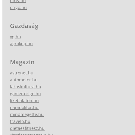
hirtv.hu
origo.hu
Gazdaság
vg.hu
agrokep.hu
Magazin
astronet.hu
automotor.hu
lakaskultura.hu
gamer.origo.hu
likebalaton.hu
napidoktor.hu
mindmegette.hu
travelo.hu
dietaesfitnesz.hu