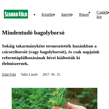
Családi
Közélet
Interjú
Riport
kör
Mindentudó bagolyborsó
Sokáig takarmányként termesztették hazánkban a
csicseriborsót (vagy bagolyborsót), és csak napjaink
reformtáplálkozásának hívei kiáltották ki
élelmiszernek.
Zöld Föld
Valló László
2017. 05. 25.