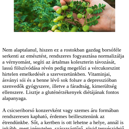
Nem alaptalanul, hiszen ez a rostokban gazdag borsóféle
serkenti az emésztést, rendszeres fogyasztása normalizálja
a vérnyomást, segíti az ártalmas koleszterin távozását,
lassú fölszívódása révén pedig megelőzi a vércukorszint
hirtelen emelkedését a szervezetünkben. Vitaminjai,
ásványi sói és a benne lévő sok folsav a depresszióban
szenvedők gyógyszere, illetve a fáradtság, kimerültség
ellenszere. Lisztje a gluténérzékenyek diétájának fontos
alapanyaga.
A csicseriborsó konzervként vagy szemes áru formában
rendszeresen kapható, érdemes beillesztenünk az
étrendünkbe. Sőt, a kertben is ott lehetne a helye, annál is
inkább, mert igénytelen, szárazságtűrő, rövid tenyészidejű,