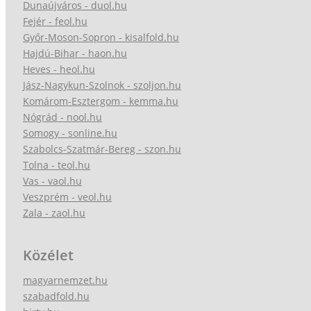
Dunaújváros - duol.hu
Fejér - feol.hu
Győr-Moson-Sopron - kisalfold.hu
Hajdú-Bihar - haon.hu
Heves - heol.hu
Jász-Nagykun-Szolnok - szoljon.hu
Komárom-Esztergom - kemma.hu
Nógrád - nool.hu
Somogy - sonline.hu
Szabolcs-Szatmár-Bereg - szon.hu
Tolna - teol.hu
Vas - vaol.hu
Veszprém - veol.hu
Zala - zaol.hu
Közélet
magyarnemzet.hu
szabadfold.hu