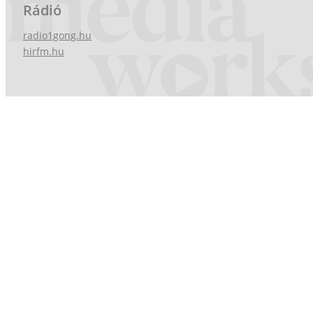
Rádió
radio1gong.hu
hirfm.hu