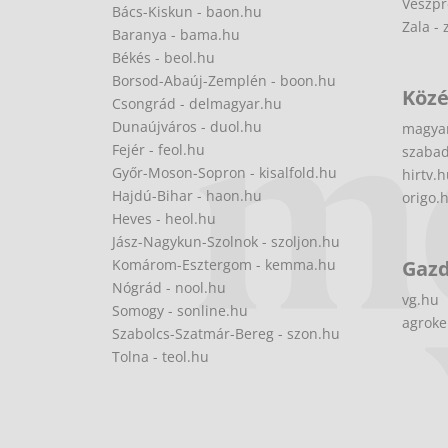
Veszpr
Bács-Kiskun - baon.hu
Zala - 
Baranya - bama.hu
Békés - beol.hu
Borsod-Abaúj-Zemplén - boon.hu
Közé
Csongrád - delmagyar.hu
Dunaújváros - duol.hu
magya
Fejér - feol.hu
szabad
Győr-Moson-Sopron - kisalfold.hu
hirtv.
Hajdú-Bihar - haon.hu
origo.
Heves - heol.hu
Jász-Nagykun-Szolnok - szoljon.hu
Komárom-Esztergom - kemma.hu
Gaz
Nógrád - nool.hu
vg.hu
Somogy - sonline.hu
agroke
Szabolcs-Szatmár-Bereg - szon.hu
Tolna - teol.hu