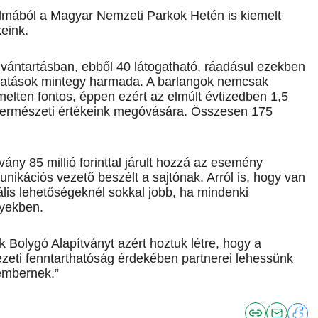
lmából a Magyar Nemzeti Parkok Hetén is kiemelt
keink.
vántartásban, ebből 40 látogatható, ráadásul ezekben
ogatások mintegy harmada. A barlangok nemcsak
melten fontos, éppen ezért az elmúlt évtizedben 1,5
len természeti értékeink megóvására. Összesen 175
vány 85 millió forinttal járult hozzá az esemény
kációs vezető beszélt a sajtónak. Arról is, hogy van
uális lehetőségeknél sokkal jobb, ha mindenki
nyekben.
 Bolygó Alapítványt azért hoztuk létre, hogy a
ezeti fenntarthatóság érdekében partnerei lehessünk
 embernek.”