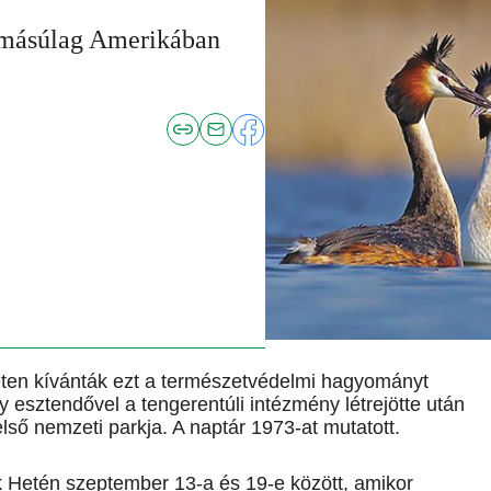
domásúlag Amerikában
eten kívánták ezt a természetvédelmi hagyományt
y esztendővel a tengerentúli intézmény létrejötte után
ső nemzeti parkja. A naptár 1973-at mutatott.
 Hetén szeptember 13-a és 19-e között, amikor