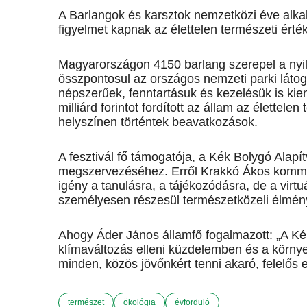
A Barlangok és karsztok nemzetközi éve alka
figyelmet kapnak az élettelen természeti érté
Magyarországon 4150 barlang szerepel a nyil
összpontosul az országos nemzeti parki lát
népszerűek, fenntartásuk és kezelésük is kie
milliárd forintot fordított az állam az élette
helyszínen történtek beavatkozások.
A fesztivál fő támogatója, a Kék Bolygó Alapít
megszervezéséhez. Erről Krakkó Ákos kommuni
igény a tanulásra, a tájékozódásra, de a virt
személyesen részesül ter­mé­szetközeli élmé
Ahogy Áder János államfő fogalmazott: „A Kék
klímaváltozás elleni küzdelemben és a körny
minden, közös jövőnkért tenni akaró, felelős
természet
ökológia
évforduló