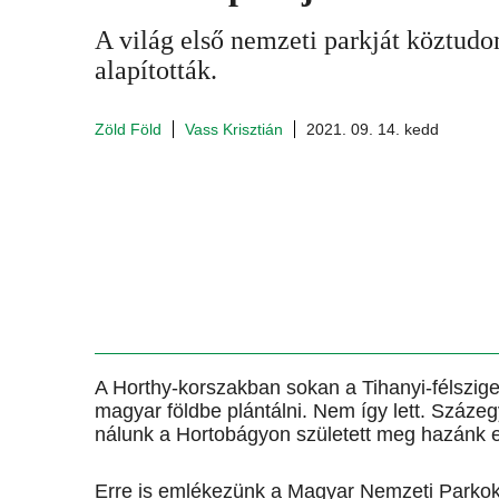
A világ első nemzeti parkját köztu
alapították.
Zöld Föld
Vass Krisztián
2021. 09. 14. kedd
A Horthy-korszakban sokan a Tihanyi-félszig
magyar földbe plántálni. Nem így lett. Százeg
nálunk a Hortobágyon született meg hazánk el
Erre is emlékezünk a Magyar Nemzeti Parkok