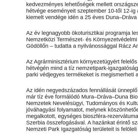
kedvezményes lehetőségek mellett országszer
hétvége eseményeit szeptember 10-től 12-ig a
kiemelt vendége idén a 25 éves Duna–Dráva
Az év legnagyobb ökoturisztikai programja l
Nemzetközi Természet- és Környezetvédelmi Fe
Gödöllőn – tudatta a nyilvánossággal Rácz A
Az Agrárminisztérium környezetügyért felelős 
hétvégén mind a tíz nemzetipark-igazgatóság 
parki védjegyes termékeket is megismerheti 
Az idén negyedszázados fennállását ünnepl
már tíz éve formálódó Mura–Dráva–Duna Bio
Nemzetek Nevelésügyi, Tudományos és Kulturá
jóváhagyási folyamatot, melynek köszönhetően
megalkotott, egységes bioszféra-rezervátuma
Szerbia összefogásával. A hazánkat érintő sz
Nemzeti Park Igazgatóság területeit is felöleli