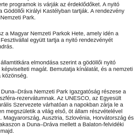
te programok is várják az érdeklődőket. A nyitó
 Gödöllői Királyi Kastélyban tartják. A rendezvény
 Nemzeti Park.
esz a Magyar Nemzeti Parkok Hete, amely idén a
sztivállal együtt tartja a nyitó rendezvényét
ndrás.
államtitkára elmondása szerint a gödöllői nyitó
képviselteti magát. Bemutatja kínálatát, és a nemzeti
a közönség.
ő Duna–Dráva Nemzeti Park Igazgatóság részese a
szféra-rezervátumnak. Az UNESCO, az Egyesült
lis Szervezete várha­tóan a napokban zárja le a
 megszületik a világ első, öt állam részvételével
. Magyarország, Ausztria, Szlovénia, Horvátország és
akaszon a Duna–Dráva mellett a Balaton-felvidéki
 majd.