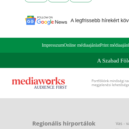
A legfrissebb hírekért kö
Impresszum
Online médiaajánlat
Print médiaajánl
A Szabad Föl
Portfóliónk minőségi ta
megjelenési lehetőséget
Regionális hírportálok
Vas - v