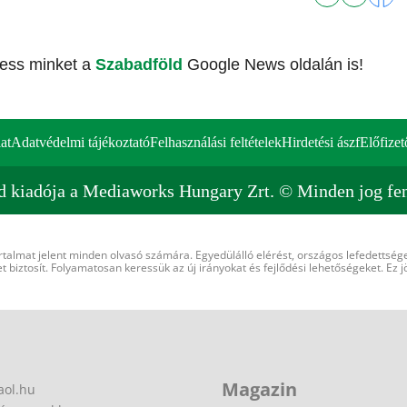
vess minket a
Szabadföld
Google News oldalán is!
at
Adatvédelmi tájékoztató
Felhasználási feltételek
Hirdetési ászf
Előfizet
d kiadója a Mediaworks Hungary Zrt. © Minden jog fen
rtalmat jelent minden olvasó számára. Egyedülálló elérést, országos lefedettsége
 biztosít. Folyamatosan keressük az új irányokat és fejlődési lehetőségeket. Ez j
Magazin
aol.hu