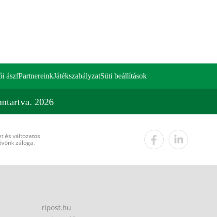
ői ászf
Partnereink
Játékszabályzat
Süti beállítások
ntartva. 2026
t és változatos
övőnk záloga.
ripost.hu