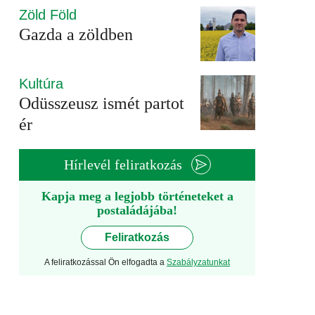
Zöld Föld
Gazda a zöldben
Kultúra
Odüsszeusz ismét partot
ér
Hírlevél feliratkozás
Kapja meg a legjobb történeteket a
postaládájába!
Feliratkozás
A feliratkozással Ön elfogadta a
Szabályzatunkat