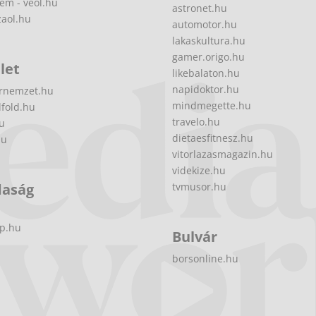
ém - veol.hu
astronet.hu
zaol.hu
automotor.hu
lakaskultura.hu
gamer.origo.hu
let
likebalaton.hu
napidoktor.hu
rnemzet.hu
mindmegette.hu
fold.hu
travelo.hu
hu
dietaesfitnesz.hu
hu
vitorlazasmagazin.hu
videkize.hu
daság
tvmusor.hu
p.hu
Bulvár
borsonline.hu