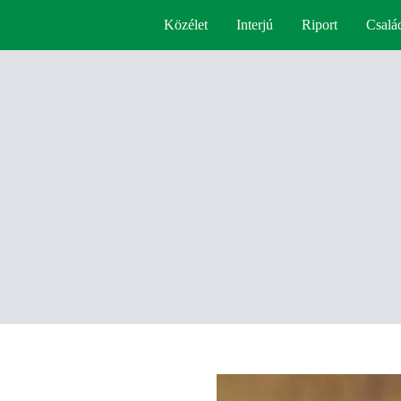
Közélet
Interjú
Riport
Csalá