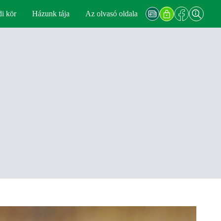
di kör
Házunk tája
Az olvasó oldala