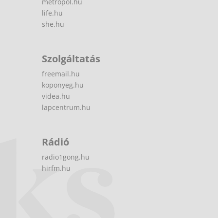
metropol.hu
life.hu
she.hu
Szolgáltatás
freemail.hu
koponyeg.hu
videa.hu
lapcentrum.hu
Rádió
radio1gong.hu
hirfm.hu