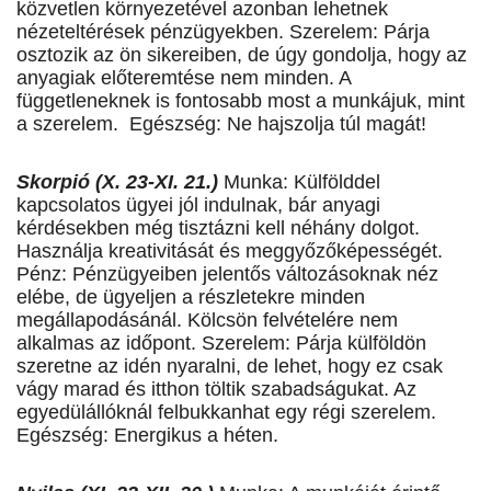
közvetlen környezetével azonban lehetnek
nézeteltérések pénzügyekben. Szerelem: Párja
osztozik az ön sikereiben, de úgy gondolja, hogy az
anyagiak előteremtése nem minden. A
függetleneknek is fontosabb most a munkájuk, mint
a szerelem. Egészség: Ne hajszolja túl magát!
Skorpió (X. 23-XI. 21.)
Munka: Külfölddel
kapcsolatos ügyei jól indulnak, bár anyagi
kérdésekben még tisztázni kell néhány dolgot.
Használja kreativitását és meggyőzőképességét.
Pénz: Pénzügyeiben jelentős változásoknak néz
elébe, de ügyeljen a részletekre minden
megállapodásánál. Kölcsön felvételére nem
alkalmas az időpont. Szerelem: Párja külföldön
szeretne az idén nyaralni, de lehet, hogy ez csak
vágy marad és itthon töltik szabadságukat. Az
egyedülállóknál felbukkanhat egy régi szerelem.
Egészség: Energikus a héten.