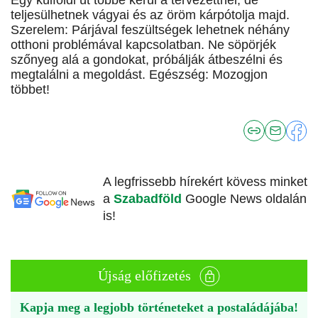
Egy külföldi út többe kerül a tervezettnél, de
teljesülhetnek vágyai és az öröm kárpótolja majd.
Szerelem: Párjával feszültségek lehetnek néhány
otthoni problémával kapcsolatban. Ne söpörjék
szőnyeg alá a gondokat, próbálják átbeszélni és
megtalálni a megoldást. Egészség: Mozogjon
többet!
A legfrissebb hírekért kövess minket
a
Szabadföld
Google News oldalán
is!
Újság előfizetés
Kapja meg a legjobb történeteket a postaládájába!