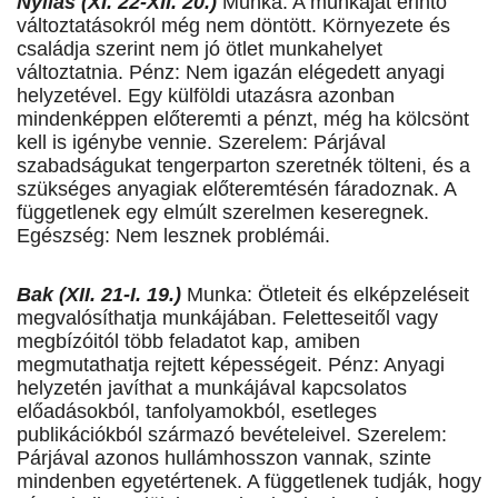
Nyilas (XI. 22-XII. 20.)
Munka: A munkáját érintő
változtatásokról még nem döntött. Környezete és
családja szerint nem jó ötlet munkahelyet
változtatnia. Pénz: Nem igazán elégedett anyagi
helyzetével. Egy külföldi utazásra azonban
mindenképpen előteremti a pénzt, még ha kölcsönt
kell is igénybe vennie. Szerelem: Párjával
szabadságukat tengerparton szeretnék tölteni, és a
szükséges anyagiak előteremtésén fáradoznak. A
függetlenek egy elmúlt szerelmen keseregnek.
Egészség: Nem lesznek problémái.
Bak (XII. 21-I. 19.)
Munka: Ötleteit és elképzeléseit
megvalósíthatja munkájában. Feletteseitől vagy
megbízóitól több feladatot kap, amiben
megmutathatja rejtett képességeit. Pénz: Anyagi
helyzetén javíthat a munkájával kapcsolatos
előadásokból, tanfolyamokból, esetleges
publikációkból származó bevételeivel. Szerelem:
Párjával azonos hullámhosszon vannak, szinte
mindenben egyetértenek. A függetlenek tudják, hogy