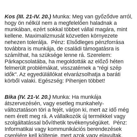
Kos (III. 21-IV. 20.)
Munka: Meg van győződve arról,
hogy ön nélkül nem a megfelelően haladnak a
munkában, ezért sokkal többet vállal magára, mint
kellene. Maximalizmusát közvetlen környezete
nehezen tolerálja. Pénz: Elsődleges pénzforrása
továbbra is munkája, de családi támogatásra is
számíthat, ha szüksége lenne rá. Szerelem:
Párkapcsolatába, ha megoldották az előző héten
felmerült problémákat, visszatérnek a "régi szép
idők". Az egyedülállókat elvarázsolhatja a baráti
körből valaki. Egészség: Pihenjen többet!
Bika (IV. 21-V. 20.)
Munka: Ha munkája
átszervezésén, vagy esetleg munkahely-
változtatáson töri a fejét, várjon ki, mert az idő még
nem érett meg rá. A vállalkozók új termékkel vagy
szolgáltatással bővíthetik tevékenységüket. Pénz:
Informatikai vagy kommunikációs berendezések
cseréjére kell költenie, mert azok vagy elavultak,