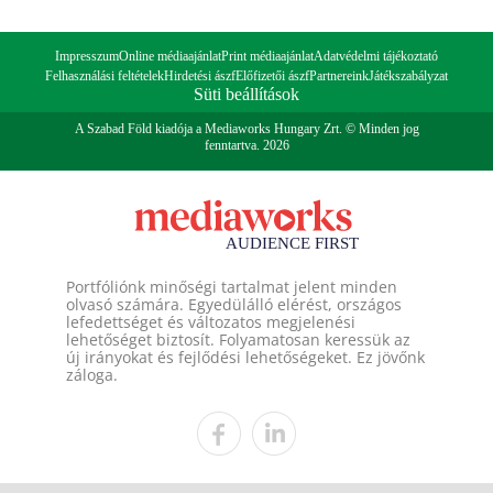
Impresszum
Online médiaajánlat
Print médiaajánlat
Adatvédelmi tájékoztató
Felhasználási feltételek
Hirdetési ászf
Előfizetői ászf
Partnereink
Játékszabályzat
Süti beállítások
A Szabad Föld kiadója a Mediaworks Hungary Zrt. © Minden jog
fenntartva. 2026
Portfóliónk minőségi tartalmat jelent minden
olvasó számára. Egyedülálló elérést, országos
lefedettséget és változatos megjelenési
lehetőséget biztosít. Folyamatosan keressük az
új irányokat és fejlődési lehetőségeket. Ez jövőnk
záloga.