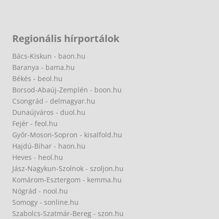
Regionális hírportálok
Bács-Kiskun - baon.hu
Baranya - bama.hu
Békés - beol.hu
Borsod-Abaúj-Zemplén - boon.hu
Csongrád - delmagyar.hu
Dunaújváros - duol.hu
Fejér - feol.hu
Győr-Moson-Sopron - kisalfold.hu
Hajdú-Bihar - haon.hu
Heves - heol.hu
Jász-Nagykun-Szolnok - szoljon.hu
Komárom-Esztergom - kemma.hu
Nógrád - nool.hu
Somogy - sonline.hu
Szabolcs-Szatmár-Bereg - szon.hu