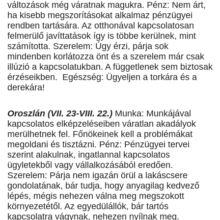
változások még váratnak magukra. Pénz: Nem árt,
ha kisebb megszorításokat alkalmaz pénzügyei
rendben tartására. Az otthonával kapcsolatosan
felmerülő javíttatások így is többe kerülnek, mint
számította. Szerelem: Úgy érzi, párja sok
mindenben korlátozza önt és a szerelem már csak
illúzió a kapcsolatukban. A függetlenek sem biztosak
érzéseikben. Egészség: Ügyeljen a torkára és a
derekára!
Oroszlán (VII. 23-VIII. 22.)
Munka: Munkájával
kapcsolatos elképzeléseiben váratlan akadályok
merülhetnek fel. Főnökeinek kell a problémákat
megoldani és tisztázni. Pénz: Pénzügyei tervei
szerint alakulnak, ingatlannal kapcsolatos
ügyletekből vagy vállalkozásából eredően.
Szerelem: Párja nem igazán örül a lakáscsere
gondolatának, bár tudja, hogy anyagilag kedvező
lépés, mégis nehezen válna meg megszokott
környezetétől. Az egyedülállók, bár tartós
kapcsolatra vágynak, nehezen nyílnak meg.