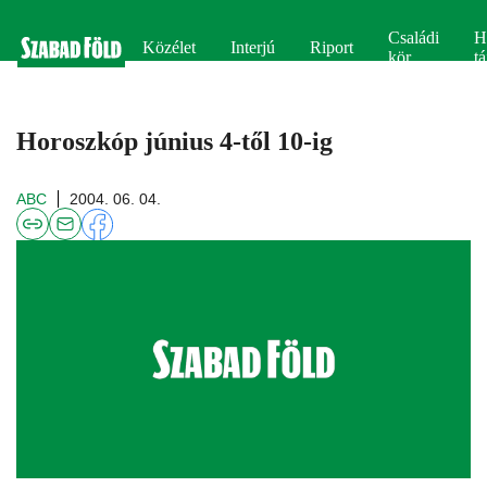
Családi
H
Közélet
Interjú
Riport
kör
tá
Horoszkóp június 4-től 10-ig
ABC
2004. 06. 04.