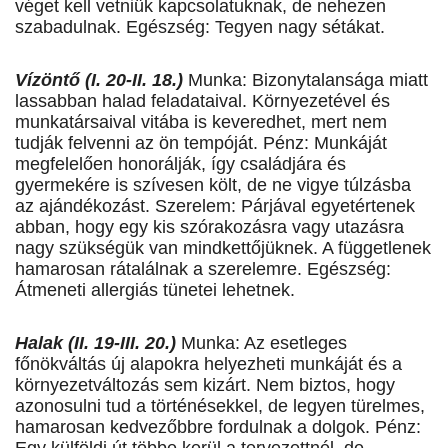
véget kell vetniük kapcsolatuknak, de nehezen
szabadulnak. Egészség: Tegyen nagy sétákat.
Vízöntő (I. 20-II. 18.)
Munka: Bizonytalansága miatt
lassabban halad feladataival. Környezetével és
munkatársaival vitába is keveredhet, mert nem
tudják felvenni az ön tempóját. Pénz: Munkáját
megfelelően honorálják, így családjára és
gyermekére is szívesen költ, de ne vigye túlzásba
az ajándékozást. Szerelem: Párjával egyetértenek
abban, hogy egy kis szórakozásra vagy utazásra
nagy szükségük van mindkettőjüknek. A függetlenek
hamarosan rátalálnak a szerelemre. Egészség:
Átmeneti allergiás tünetei lehetnek.
Halak (II. 19-III. 20.)
Munka: Az esetleges
főnökváltás új alapokra helyezheti munkáját és a
környezetváltozás sem kizárt. Nem biztos, hogy
azonosulni tud a történésekkel, de legyen türelmes,
hamarosan kedvezőbbre fordulnak a dolgok. Pénz: