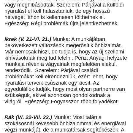
vagy meghibásodtak. Szerelem: Párjával a külföldi
nyaralást el kell halasztaniuk, de egy hosszú
hétvégét itthon is kellemesen tölthetnek el.
Egészség: Régi problémák újra jelentkezhetnek.
Ikrek (V. 21-VI. 21.)
Munka: A munkájában
bekövetkezett változások megerősítik önbizalmát.
Már nemcsak hiszi, de tudja is, hogy az új szellemi
kihívásoknak meg tud felelni. Pénz: Anyagi helyzete
munkája révén a vágyainak megfelelően alakul,
rendeződik. Szerelem: Párjával családi
problémákat kell elrendezniük, ezért lehet, hogy
nyaralási terveik csúsznak egy kicsit. Az
egyedülállók tudják, hogy most olyan partnerre van
szükségük, akivel azonosan gondolkodnak a
világról. Egészség: Fogyasszon több folyadékot!
Rák (VI. 22-VII. 22.)
Munka: Most talán a
szokásosnál kevesebb önbizalommal és energiával
végzi munkáját, de a munkatársak segítőkészek. A