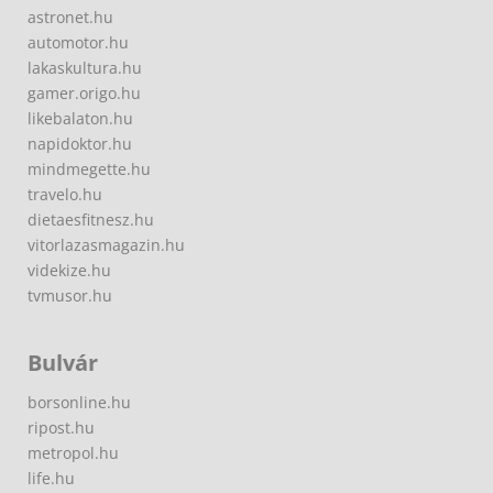
astronet.hu
automotor.hu
lakaskultura.hu
gamer.origo.hu
likebalaton.hu
napidoktor.hu
mindmegette.hu
travelo.hu
dietaesfitnesz.hu
vitorlazasmagazin.hu
videkize.hu
tvmusor.hu
Bulvár
borsonline.hu
ripost.hu
metropol.hu
life.hu