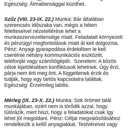
Egészség: Álmatlansággal küzdhet.
Szűz (VIII. 23-IX. 22.)
Munka: Bár általában
szerencsés időszaka van, mégis a héten
feletteseivel nézeteltérése lehet a
munkaszervezetlensége miatt. Feladatait környezeti
és pénzügyi megfontolások miatt át kell dolgoznia.
Pénz: Anyagi gyarapodása érdekében le kell
cserélnie néhány kommunikációs eszközét,
telefonját vagy számítógépét. Szerelem: A közös
célok kijelölésében konfliktusok lehetnek. Úgy érzi,
párja nem érti meg önt. A függetlenek érzik és
tudják, hogy egy tartós kapcsolatra találtak.
Egészség: Érzelmileg labilis.
Mérleg (IX. 23-X. 22.)
Munka: Sok örömet talál
munkájában, ezért nem is törődik azzal, hogy
túlórázik, mert hiszi, hogy a feladatokat csak így
lehet jól megoldani. Pénz: Céljai megvalósításához
rendelkezik a kellő anyagiakkal. Testvéreivel vagy