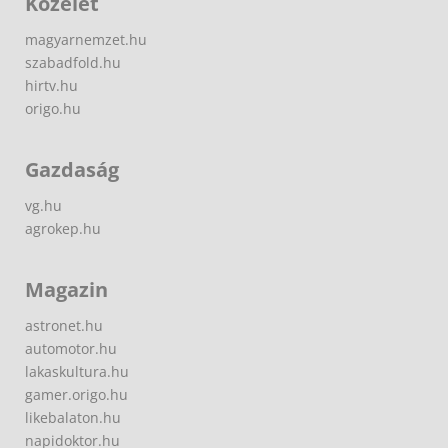
Közélet
magyarnemzet.hu
szabadfold.hu
hirtv.hu
origo.hu
Gazdaság
vg.hu
agrokep.hu
Magazin
astronet.hu
automotor.hu
lakaskultura.hu
gamer.origo.hu
likebalaton.hu
napidoktor.hu