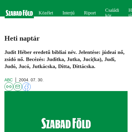
Családi
H
Közélet
Interjú
Riport
kör
tá
Heti naptár
Judit Héber eredetű bibliai név. Jelentése: júdeai nő,
zsidó nő. Becézés: Juditka, Jutka, Juci(ka), Judi,
Judó, Jucó, Jutkácska, Ditta, Dittácska.
ABC
2004. 07. 30.