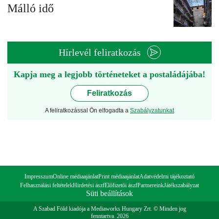
Málló idő
Hírlevél feliratkozás
Kapja meg a legjobb történeteket a postaládájába!
Feliratkozás
A feliratkozással Ön elfogadta a
Szabályzatunkat
Impresszum
Online médiaajánlat
Print médiaajánlat
Adatvédelmi tájékoztató
Felhasználási feltételek
Hirdetési ászf
Előfizetői ászf
Partnereink
Játékszabályzat
Süti beállítások
A Szabad Föld kiadója a Mediaworks Hungary Zrt. © Minden jog
fenntartva. 2026