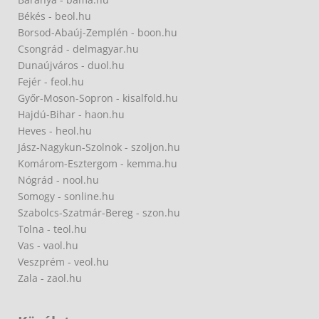
Békés - beol.hu
Borsod-Abaúj-Zemplén - boon.hu
Csongrád - delmagyar.hu
Dunaújváros - duol.hu
Fejér - feol.hu
Győr-Moson-Sopron - kisalfold.hu
Hajdú-Bihar - haon.hu
Heves - heol.hu
Jász-Nagykun-Szolnok - szoljon.hu
Komárom-Esztergom - kemma.hu
Nógrád - nool.hu
Somogy - sonline.hu
Szabolcs-Szatmár-Bereg - szon.hu
Tolna - teol.hu
Vas - vaol.hu
Veszprém - veol.hu
Zala - zaol.hu