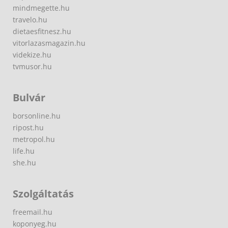
mindmegette.hu
travelo.hu
dietaesfitnesz.hu
vitorlazasmagazin.hu
videkize.hu
tvmusor.hu
Bulvár
borsonline.hu
ripost.hu
metropol.hu
life.hu
she.hu
Szolgáltatás
freemail.hu
koponyeg.hu