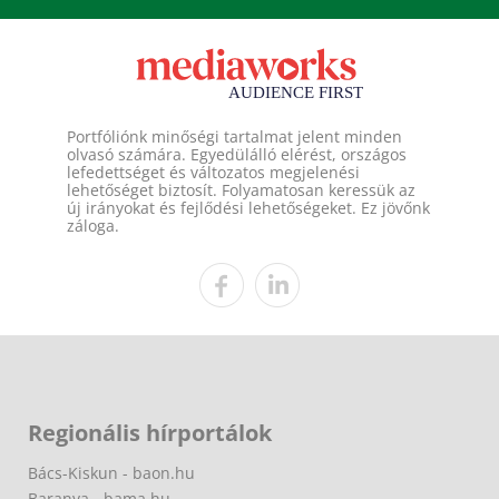
Portfóliónk minőségi tartalmat jelent minden
olvasó számára. Egyedülálló elérést, országos
lefedettséget és változatos megjelenési
lehetőséget biztosít. Folyamatosan keressük az
új irányokat és fejlődési lehetőségeket. Ez jövőnk
záloga.
Regionális hírportálok
Bács-Kiskun - baon.hu
Baranya - bama.hu