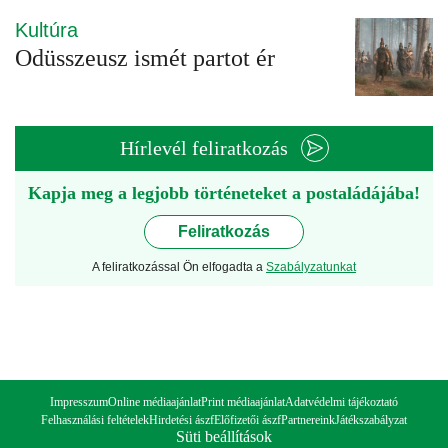
Kultúra
Odüsszeusz ismét partot ér
Hírlevél feliratkozás
Kapja meg a legjobb történeteket a postaládájába!
Feliratkozás
A feliratkozással Ön elfogadta a
Szabályzatunkat
Impresszum
Online médiaajánlat
Print médiaajánlat
Adatvédelmi tájékoztató
Felhasználási feltételek
Hirdetési ászf
Előfizetői ászf
Partnereink
Játékszabályzat
Süti beállítások