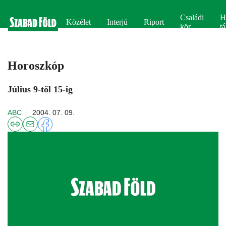
Családi
H
Közélet
Interjú
Riport
kör
tá
Horoszkóp
Július 9-től 15-ig
ABC
2004. 07. 09.