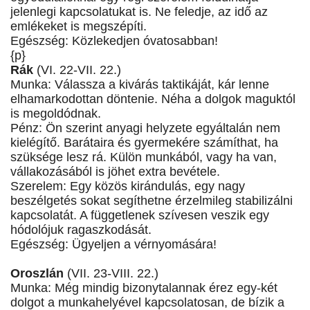
jelenlegi kapcsolatukat is. Ne feledje, az idő az
emlékeket is megszépíti.
Egészség: Közlekedjen óvatosabban!
{p}
Rák
(VI. 22-VII. 22.)
Munka: Válassza a kivárás taktikáját, kár lenne
elhamarkodottan döntenie. Néha a dolgok maguktól
is megoldódnak.
Pénz: Ön szerint anyagi helyzete egyáltalán nem
kielégítő. Barátaira és gyermekére számíthat, ha
szüksége lesz rá. Külön munkából, vagy ha van,
vállakozásából is jöhet extra bevétele.
Szerelem: Egy közös kirándulás, egy nagy
beszélgetés sokat segíthetne érzelmileg stabilizálni
kapcsolatát. A függetlenek szívesen veszik egy
hódolójuk ragaszkodását.
Egészség: Ügyeljen a vérnyomására!
Oroszlán
(VII. 23-VIII. 22.)
Munka: Még mindig bizonytalannak érez egy-két
dolgot a munkahelyével kapcsolatosan, de bízik a