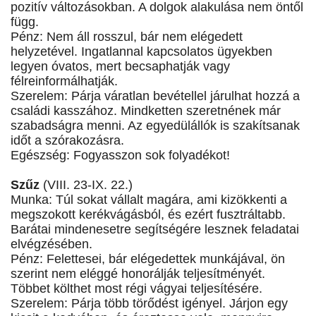
pozitív változásokban. A dolgok alakulása nem öntől
függ.
Pénz: Nem áll rosszul, bár nem elégedett
helyzetével. Ingatlannal kapcsolatos ügyekben
legyen óvatos, mert becsaphatják vagy
félreinformálhatják.
Szerelem: Párja váratlan bevétellel járulhat hozzá a
családi kasszához. Mindketten szeretnének már
szabadságra menni. Az egyedülállók is szakítsanak
időt a szórakozásra.
Egészség: Fogyasszon sok folyadékot!
Szűz
(VIII. 23-IX. 22.)
Munka: Túl sokat vállalt magára, ami kizökkenti a
megszokott kerékvágásból, és ezért fusztráltabb.
Barátai mindenesetre segítségére lesznek feladatai
elvégzésében.
Pénz: Felettesei, bár elégedettek munkájával, ön
szerint nem eléggé honorálják teljesítményét.
Többet költhet most régi vágyai teljesítésére.
Szerelem: Párja több törődést igényel. Járjon egy