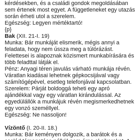
kérdésekben, és a családi gondok megoldásában
sem értenek most egyet. A függetleneket egy utazás
során érheti utol a szerelem.
Egészség: Legyen mértéktartó!
{p}
Bak
(XII. 21-I. 19)
Munka: Bár munkáját elismerik, mégis annyi a
feladata, hogy nem ússza meg a túlórázást.
Felettesei is alapoznak közismert munkabírására és
több feladttal látják el.
Pénz: Anyagi téren javulás várható munkája révén.
Váratlan kiadásai lehetnek gépkocsijával vagy
számítógépével, esetleg telefonjával kapcsolatban.
Szerelem: Párját boldoggá teheti egy apró
ajándékkal vagy egy váratlan kirándulással. Az
egyedülállók a munkájuk révén megismerkedhetnek
egy vonzó személlyel.
Egészség: Ne nassoljon!
Vízöntő
(I. 20-II. 18.)
Munka: Bár keményen dolgozik, a barátok és a