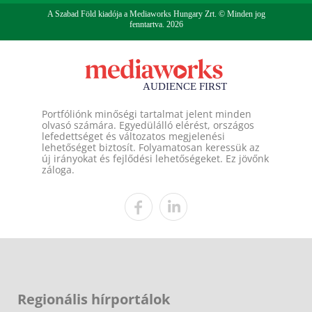
A Szabad Föld kiadója a Mediaworks Hungary Zrt. © Minden jog
fenntartva. 2026
Portfóliónk minőségi tartalmat jelent minden
olvasó számára. Egyedülálló elérést, országos
lefedettséget és változatos megjelenési
lehetőséget biztosít. Folyamatosan keressük az
új irányokat és fejlődési lehetőségeket. Ez jövőnk
záloga.
Regionális hírportálok