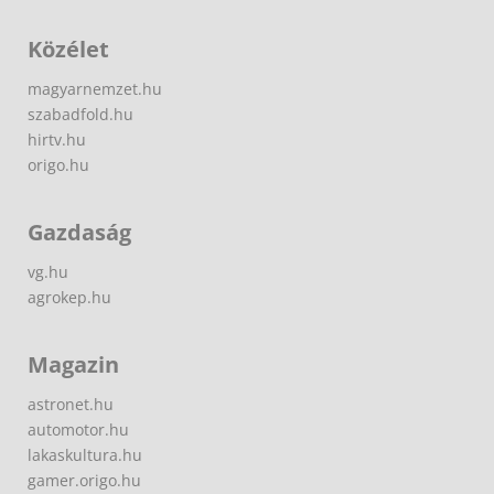
Közélet
magyarnemzet.hu
szabadfold.hu
hirtv.hu
origo.hu
Gazdaság
vg.hu
agrokep.hu
Magazin
astronet.hu
automotor.hu
lakaskultura.hu
gamer.origo.hu