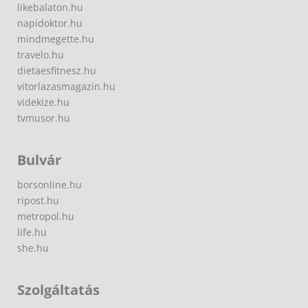
likebalaton.hu
napidoktor.hu
mindmegette.hu
travelo.hu
dietaesfitnesz.hu
vitorlazasmagazin.hu
videkize.hu
tvmusor.hu
Bulvár
borsonline.hu
ripost.hu
metropol.hu
life.hu
she.hu
Szolgáltatás