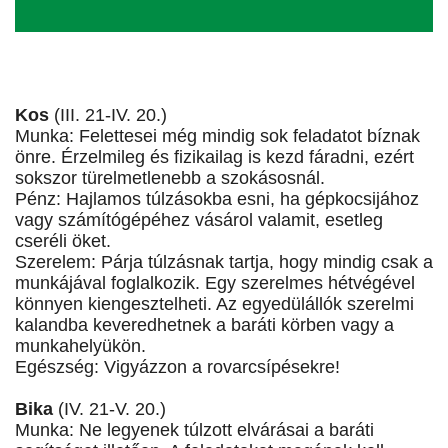
Kos
(III. 21-IV. 20.)
Munka: Felettesei még mindig sok feladatot bíznak
önre. Érzelmileg és fizikailag is kezd fáradni, ezért
sokszor türelmetlenebb a szokásosnál.
Pénz: Hajlamos túlzásokba esni, ha gépkocsijához
vagy számítógépéhez vásárol valamit, esetleg
cseréli öket.
Szerelem: Párja túlzásnak tartja, hogy mindig csak a
munkájával foglalkozik. Egy szerelmes hétvégével
könnyen kiengesztelheti. Az egyedülállók szerelmi
kalandba keveredhetnek a baráti körben vagy a
munkahelyükön.
Egészség: Vigyázzon a rovarcsípésekre!
Bika
(IV. 21-V. 20.)
Munka: Ne legyenek túlzott elvárásai a baráti