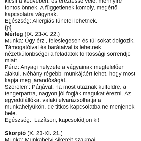
kicsit a kedvében, és éreztesse vele, mennyire
fontos önnek. A függetlenek komoly, megértő
kapcsolatra vágynak.
Egészség: Allergiás tünetei lehetnek.
{p}
Mérleg
(IX. 23-X. 22.)
Munka: Úgy érzi, feleslegesen és túl sokat dolgozik.
Támogatóival és barátaival is lehetnek
nézetkülönbségei a feladatok fontossági sorrendje
miatt.
Pénz: Anyagi helyzete a vágyainak megfelelően
alakul. Néhány régebbi munkájáért lehet, hogy most
kapja meg járandóságát.
Szerelem: Párjával, ha most utaznak külföldre, a
tengerpartra, nagyon jól fogják magukat érezni. Az
egyedülállókat valaki elvarázsolhatja a
munkahelyükön, de titkos kapcsolatba ne menjenek
bele.
Egészség: Lazítson, kapcsolódjon ki!
Skorpió
(X. 23-XI. 21.)
Munka: Munkahelyi sikereit szakmai