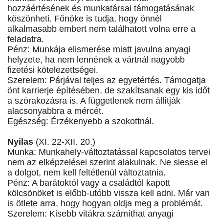
hozzáértésének és munkatársai támogatásának
köszönheti. Főnöke is tudja, hogy önnél
alkalmasabb embert nem találhatott volna erre a
feladatra.
Pénz: Munkája elismerése miatt javulna anyagi
helyzete, ha nem lennének a vártnál nagyobb
fizetési kötelezettségei.
Szerelem: Párjával teljes az egyetértés. Támogatja
önt karrierje építésében, de szakítsanak egy kis időt
a szórakozásra is. A függetlenek nem állítják
alacsonyabbra a mércét.
Egészség: Érzékenyebb a szokottnál.
Nyilas
(XI. 22-XII. 20.)
Munka: Munkahely-változtatással kapcsolatos tervei
nem az elképzelései szerint alakulnak. Ne siesse el
a dolgot, nem kell feltétlenül változtatnia.
Pénz: A barátoktól vagy a családtól kapott
kölcsönöket is előbb-utóbb vissza kell adni. Már van
is ötlete arra, hogy hogyan oldja meg a problémát.
Szerelem: Kisebb vitákra számíthat anyagi