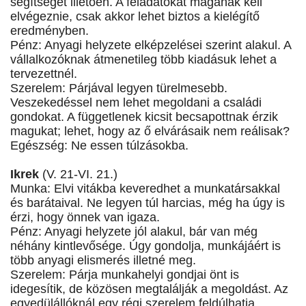
segítséget illetően. A feladatokat magának kell
elvégeznie, csak akkor lehet biztos a kielégítő
eredményben.
Pénz: Anyagi helyzete elképzelései szerint alakul. A
vállalkozóknak átmenetileg több kiadásuk lehet a
tervezettnél.
Szerelem: Párjával legyen türelmesebb.
Veszekedéssel nem lehet megoldani a családi
gondokat. A függetlenek kicsit becsapottnak érzik
magukat; lehet, hogy az ő elvárásaik nem reálisak?
Egészség: Ne essen túlzásokba.
Ikrek
(V. 21-VI. 21.)
Munka: Elvi vitákba keveredhet a munkatársakkal
és barátaival. Ne legyen túl harcias, még ha úgy is
érzi, hogy önnek van igaza.
Pénz: Anyagi helyzete jól alakul, bár van még
néhány kintlevősége. Úgy gondolja, munkájáért is
több anyagi elismerés illetné meg.
Szerelem: Párja munkahelyi gondjai önt is
idegesítik, de közösen megtalálják a megoldást. Az
egyedülállóknál egy régi szerelem feldúlhatja