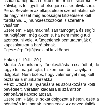
család támogatása nélkül nem érne el sikereket. A
külvilág is felfigyelt tehetségére és kreativitására.
Pénz: Bevételei az elképzelései szerint alakulnak,
de nagy részét még adósságai kifizetésére kell
fordítania. Új munkaeszközöket is szeretne
vásárolni.
Szerelem: Párja maximálisan támogatja és segíti
munkájában, még akkor is, ha nem mindig tud
azonosulni vele. A függetlenek bemutathatják új
kapcsolatukat a barátoknak.
Egészség: Fejfájásokkal küzködhet.
Halak
(II. 19-III. 20.)
Munka: A munkahelyi főnökváltásban csalódhat, de
tegye túl magát rajta, hiszen nem ön irányítja a
dolgokat. Nem biztos, hogy véleményét meg kell
osztania a munkatársakkal.
Pénz: Utazásra, nyaralásra és szórakozásra költi
bevételeit. Váratlan kiadásra is számítson
otthonával kapcsolatosan.
Szerelem: Párja is sokat dolgozott a héten, ezért a
hétvégén lazítsanak, pihenjenek. Az egyedülállók