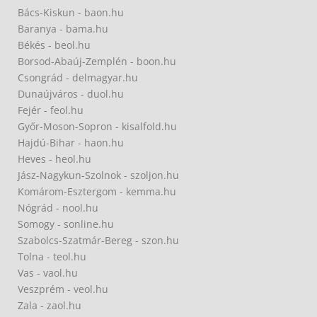
Bács-Kiskun - baon.hu
Baranya - bama.hu
Békés - beol.hu
Borsod-Abaúj-Zemplén - boon.hu
Csongrád - delmagyar.hu
Dunaújváros - duol.hu
Fejér - feol.hu
Győr-Moson-Sopron - kisalfold.hu
Hajdú-Bihar - haon.hu
Heves - heol.hu
Jász-Nagykun-Szolnok - szoljon.hu
Komárom-Esztergom - kemma.hu
Nógrád - nool.hu
Somogy - sonline.hu
Szabolcs-Szatmár-Bereg - szon.hu
Tolna - teol.hu
Vas - vaol.hu
Veszprém - veol.hu
Zala - zaol.hu