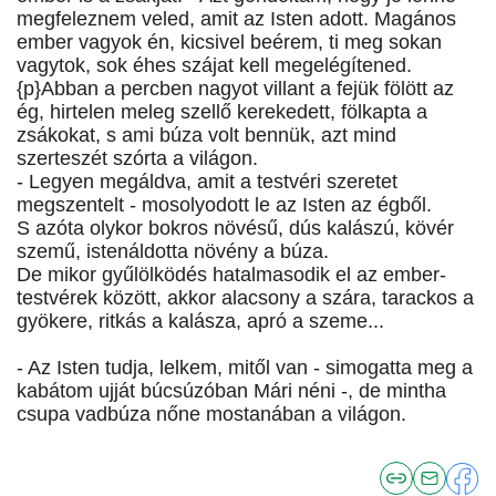
megfeleznem veled, amit az Isten adott. Magános
ember vagyok én, kicsivel beérem, ti meg sokan
vagytok, sok éhes szájat kell megelégítened.
{p}Abban a percben nagyot villant a fejük fölött az
ég, hirtelen meleg szellő kerekedett, fölkapta a
zsákokat, s ami búza volt bennük, azt mind
szerteszét szórta a világon.
- Legyen megáldva, amit a testvéri szeretet
megszentelt - mosolyodott le az Isten az égből.
S azóta olykor bokros növésű, dús kalászú, kövér
szemű, istenáldotta növény a búza.
De mikor gyűlölködés hatalmasodik el az ember-
testvérek között, akkor alacsony a szára, tarackos a
gyökere, ritkás a kalásza, apró a szeme...
- Az Isten tudja, lelkem, mitől van - simogatta meg a
kabátom ujját búcsúzóban Mári néni -, de mintha
csupa vadbúza nőne mostanában a világon.