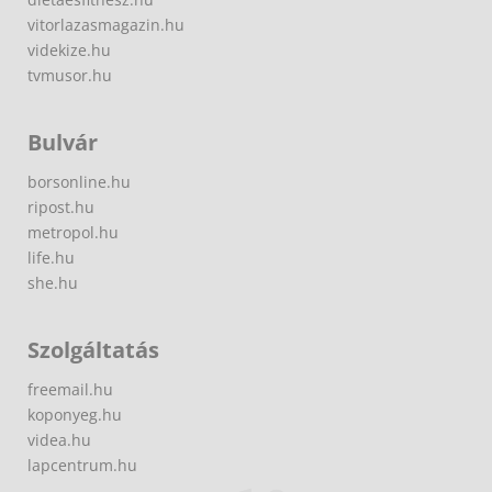
vitorlazasmagazin.hu
videkize.hu
tvmusor.hu
Bulvár
borsonline.hu
ripost.hu
metropol.hu
life.hu
she.hu
Szolgáltatás
freemail.hu
koponyeg.hu
videa.hu
lapcentrum.hu