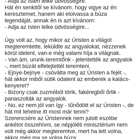
- Adja az Isten lelke üdvösségire.
Hát én senkitől se kívánom, hogy vigye az én
keresztemet, hanem aki elolvassa a búza
legendáját, annak én is azt kívánom:
- Adja az Isten lelke üdvösségire...
Úgy volt az, hogy mikor az Úristen a világot
megteremtette, leküldte az angyalokat, nézzenek
körül idelent, van-e még valami híja a világnak.
- Van ám, urunk-teremtőnk - jelentették az angyalok
-, mert búzát elfelejtettél teremteni.
- Ejnye-bejnye - csóválta meg az Úristen a fejét -,
hát akkor miből sütik odalent az emberek a kalács-
kenyeret?
- Bizony csak zuzmóból törik, fakéregből őrlik -
panaszolták az angyalok.
- No, ez nem jól van így - tűnődött el az Úristen -, de
hát mit lehetne itt most már tenni?
Szerencsére az Úristennek nem jutott eszébe
ankétot összehívni, se népjóléti minisztérium nem
volt még akkor megteremtve, mert ha lett volna,
akkor még ma se volna búza.