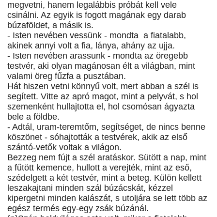
megvetni, hanem legalábbis próbát kell vele
csinálni. Az egyik is fogott magának egy darab
búzaföldet, a másik is.
- Isten nevében vessünk - mondta a fiatalabb,
akinek annyi volt a fia, lánya, ahány az ujja.
- Isten nevében arassunk - mondta az öregebb
testvér, aki olyan magánosan élt a világban, mint
valami öreg fűzfa a pusztában.
Hát hiszen vetni könnyű volt, mert abban a szél is
segített. Vitte az apró magot, mint a pelyvát, s hol
szemenként hullajtotta el, hol csomósan ágyazta
bele a földbe.
- Adtál, uram-teremtőm, segítséget, de nincs benne
köszönet - sóhajtották a testvérek, akik az első
szántó-vetők voltak a világon.
Bezzeg nem fújt a szél aratáskor. Sütött a nap, mint
a fűtött kemence, hullott a verejték, mint az eső,
szédelgett a két testvér, mint a beteg. Külön kellett
leszakajtani minden szál búzácskát, kézzel
kipergetni minden kalászát, s utoljára se lett több az
egész termés egy-egy zsák búzánál.