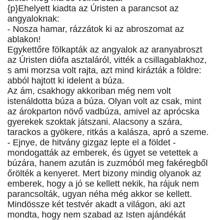
{p}Ehelyett kiadta az Úristen a parancsot az
angyaloknak:
- Nosza hamar, rázzátok ki az abroszomat az
ablakon!
Egykettőre fölkapták az angyalok az aranyabroszt
az Úristen diófa asztaláról, vitték a csillagablakhoz,
s ami morzsa volt rajta, azt mind kirázták a földre:
abból hajtott ki idelent a búza.
Az ám, csakhogy akkoriban még nem volt
istenáldotta búza a búza. Olyan volt az csak, mint
az árokparton növő vadbúza, amivel az aprócska
gyerekek szoktak játszani. Alacsony a szára,
tarackos a gyökere, ritkás a kalásza, apró a szeme.
- Ejnye, de hitvány gizgaz lepte el a földet -
mondogatták az emberek, és ügyet se vetettek a
búzára, hanem azután is zuzmóból meg fakéregből
őrölték a kenyeret. Mert bizony mindig olyanok az
emberek, hogy a jó se kellett nekik, ha rájuk nem
parancsolták, ugyan néha még akkor se kellett.
Mindössze két testvér akadt a világon, aki azt
mondta, hogy nem szabad az Isten ajándékát