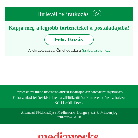
Hírlevél feliratkozás
Kapja meg a legjobb történeteket a postaládájába!
Feliratkozás
A feliratkozással Ön elfogadta a
Szabályzatunkat
Impresszum
Online médiaajánlat
Print médiaajánlat
Adatvédelmi tájékoztató
Felhasználási feltételek
Hirdetési ászf
Előfizetői ászf
Partnereink
Játékszabályzat
Süti beállítások
A Szabad Föld kiadója a Mediaworks Hungary Zrt. © Minden jog
fenntartva. 2026