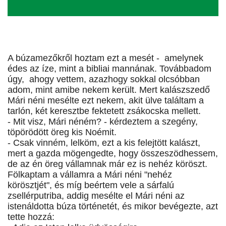
A búzamezőkről hoztam ezt a mesét - amelynek
édes az íze, mint a bibliai mannának. Továbbadom
úgy, ahogy vettem, azazhogy sokkal olcsóbban
adom, mint amibe nekem került. Mert kalászszedő
Mári néni mesélte ezt nekem, akit ülve találtam a
tarlón, két keresztbe fektetett zsákocska mellett.
- Mit visz, Mári néném? - kérdeztem a szegény,
töpörödött öreg kis Noémit.
- Csak vinném, lelköm, ezt a kis felejtött kalászt,
mert a gazda mögengedte, hogy összeszödhessem,
de az én öreg vállamnak már ez is nehéz köröszt.
Fölkaptam a vállamra a Mári néni "nehéz
körösztjét", és míg beértem vele a sárfalú
zsellérputriba, addig mesélte el Mári néni az
istenáldotta búza történetét, és mikor bevégezte, azt
tette hozzá: