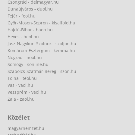
Csongrád - delmagyar.hu
Dunaújváros - duol.hu
Fejér - feol.hu
Győr-Moson-Sopron - kisalfold.hu
Hajdú-Bihar - haon.hu
Heves - heol.hu
Jász-Nagykun-Szolnok - szoljon.hu
Komárom-Esztergom - kemma.hu
Nógrád - nool.hu
Somogy - sonline.hu
Szabolcs-Szatmár-Bereg - szon.hu
Tolna - teol.hu
Vas - vaol.hu
Veszprém - veol.hu
Zala - zaol.hu
Közélet
magyarnemzet.hu