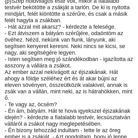
{p}Szép holdvilágos este volt, mikor a fiatalabb
testvér bekötötte a zsákját a tarlón. De ki is nyitotta
mindjárt, felét kiöntötte a szérűre, és csak a másik
felét hagyta a zsákban.
- Hát azzal mit akarsz? - kérdezte a felesége.
- Ezt átviszem a bátyám szérűjére, odaöntöm az
övéhez. Nézd, nekünk van fiunk, lányunk, aki
segítsen kenyeret keresni. Neki nincs se kicsi, se
nagy, aki segítségére legyen.
- Isten segítsen meg jó szándékodban - igazította az
asszony a vállára a zsákot.
Az ember azzal nekivágott az éjszakának. Hát
ahogy a földje széléhez ért és át akar bújni az
eleven sövényen, összeütközik valakivel, annak is
zsák van a vállán, mint neki, az is hátrahökken, mint
ő.
- Te vagy az, öcsém?
- Én ám, bátyám. Hát te hova igyekszel éjszakának
idején? - kérdezte a fiatalabb testvér, lecsúsztatván
válláról a zsákot nagy meglepetésében.
- Én bizony tehozzád indultam - tette le az öreg
ember is a zsákját. - Azt gondoltam, hogy jó lenne