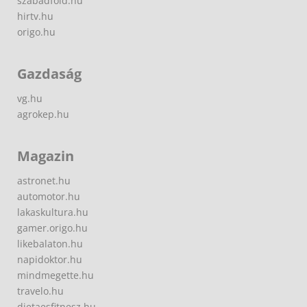
szabadfold.hu
hirtv.hu
origo.hu
Gazdaság
vg.hu
agrokep.hu
Magazin
astronet.hu
automotor.hu
lakaskultura.hu
gamer.origo.hu
likebalaton.hu
napidoktor.hu
mindmegette.hu
travelo.hu
dietaesfitnesz.hu