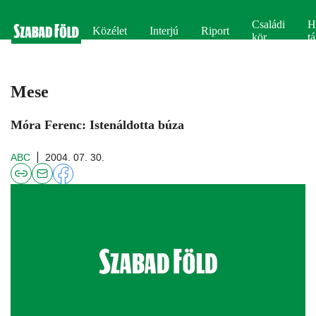
Családi
H
Közélet
Interjú
Riport
kör
tá
Mese
Móra Ferenc: Istenáldotta búza
ABC
2004. 07. 30.