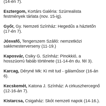
(14-én 7).
Esztergom,
Kortárs Galéria: Szürrealista
festmények tárlata (nov. 15-ig).
Győr,
Gy. Nemzeti Színház: Hegedűs a háztetőn
(17-én 7).
Jósvafő,
Tengerszem Szálló: nemzetközi
sakkmesterverseny (11-19.)
Kaposvár,
Csiky G. Színház: Pinokkió, a
hosszúorrú fabáb története (11-14-én du. fél 3).
Karcag,
Déryné Mk: Ki mit tud - gálaműsor (16-án
6).
Kecskemét,
Katona J. Színház: A cirkuszhercegnő
(12-16-án 7).
Kistarcsa,
Csigaház: Skót nemzeti napok (14-16.).