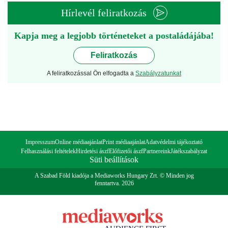
Hírlevél feliratkozás
Kapja meg a legjobb történeteket a postaládájába!
Feliratkozás
A feliratkozással Ön elfogadta a
Szabályzatunkat
Impresszum
Online médiaajánlat
Print médiaajánlat
Adatvédelmi tájékoztató
Felhasználási feltételek
Hirdetési ászf
Előfizetői ászf
Partnereink
Játékszabályzat
Süti beállítások
A Szabad Föld kiadója a Mediaworks Hungary Zrt. © Minden jog
fenntartva. 2026