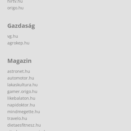
hirtv.hu
origo.hu
Gazdaság
vg.hu
agrokep.hu
Magazin
astronet.hu
automotor.hu
lakaskultura.hu
gamer.origo.hu
likebalaton.hu
napidoktor.hu
mindmegette.hu
travelo.hu
dietaesfitnesz.hu