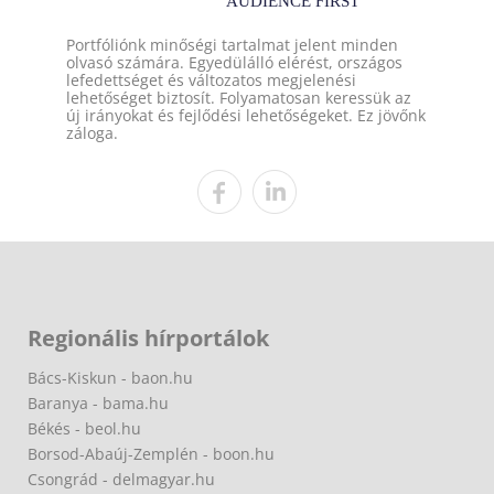
Portfóliónk minőségi tartalmat jelent minden
olvasó számára. Egyedülálló elérést, országos
lefedettséget és változatos megjelenési
lehetőséget biztosít. Folyamatosan keressük az
új irányokat és fejlődési lehetőségeket. Ez jövőnk
záloga.
Regionális hírportálok
Bács-Kiskun - baon.hu
Baranya - bama.hu
Békés - beol.hu
Borsod-Abaúj-Zemplén - boon.hu
Csongrád - delmagyar.hu