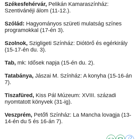
Székesfehérvár,
Pelikán Kamaraszínház:
Szentivánéji álom (11-12.).
Szólád:
Hagyományos szüreti mulatság színes
programokkal (17-én 3).
Szolnok,
Szigligeti Színház: Diótörő és egérkirály
(15-17-én du. 3).
Tab,
mk: Idősek napja (15-én du. 2).
Tatabánya,
Jászai M. Színház: A konyha (15-16-án
7).
Tiszafüred,
Kiss Pál Múzeum: XVIII. századi
nyomtatott könyvek (31-ig).
Veszprém,
Petőfi Színház: La Mancha lovagja (13-
14-én du 5 és 16-án 7).