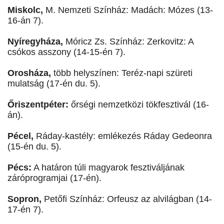
Miskolc,
M. Nemzeti Színház: Madách: Mózes (13-
16-án 7).
Nyíregyháza,
Móricz Zs. Színház: Zerkovitz: A
csókos asszony (14-15-én 7).
Orosháza,
több helyszínen: Teréz-napi szüreti
mulatság (17-én du. 5).
Őriszentpéter:
őrségi nemzetközi tökfesztivál (16-
án).
Pécel,
Ráday-kastély: emlékezés Ráday Gedeonra
(15-én du. 5).
Pécs:
A határon túli magyarok fesztiváljának
záróprogramjai (17-én).
Sopron,
Petőfi Színház: Orfeusz az alvilágban (14-
17-én 7).