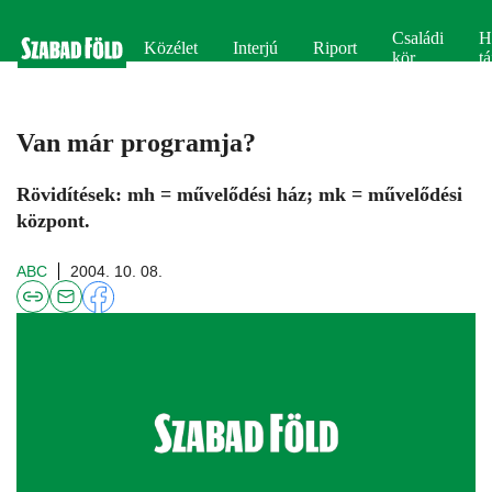
Családi
H
Közélet
Interjú
Riport
kör
tá
Van már programja?
Rövidítések: mh = művelődési ház; mk = művelődési
központ.
ABC
2004. 10. 08.