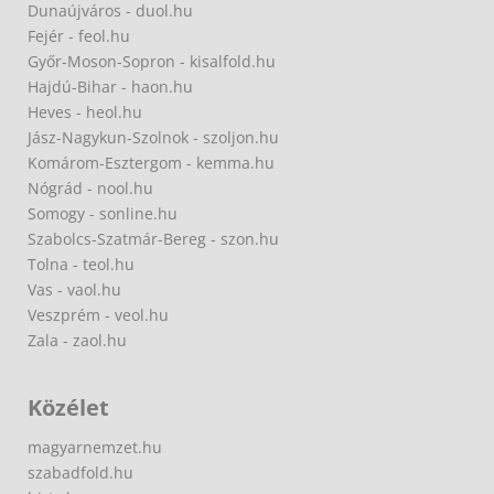
Dunaújváros - duol.hu
Fejér - feol.hu
Győr-Moson-Sopron - kisalfold.hu
Hajdú-Bihar - haon.hu
Heves - heol.hu
Jász-Nagykun-Szolnok - szoljon.hu
Komárom-Esztergom - kemma.hu
Nógrád - nool.hu
Somogy - sonline.hu
Szabolcs-Szatmár-Bereg - szon.hu
Tolna - teol.hu
Vas - vaol.hu
Veszprém - veol.hu
Zala - zaol.hu
Közélet
magyarnemzet.hu
szabadfold.hu