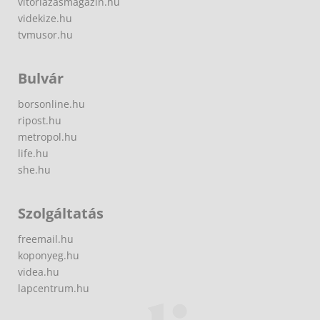
vitorlazasmagazin.hu
videkize.hu
tvmusor.hu
Bulvár
borsonline.hu
ripost.hu
metropol.hu
life.hu
she.hu
Szolgáltatás
freemail.hu
koponyeg.hu
videa.hu
lapcentrum.hu