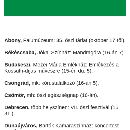
Abony,
Falumúzeum: 35. őszi tárlat (október 17-től).
Békéscsaba,
Jókai Színház: Mandragóra (16-án 7).
Budakeszi,
Mezei Mária Emlékház: Emlékezés a
Kossuth-díjas művészre (15-én du. 5).
Csongrád,
mk: kórustalálkozó (16-án 5).
Csömör,
mh: őszi egészségnap (16-án).
Debrecen,
több helyszínen: VII. őszi fesztivál (15-
31.).
Dunaújváros,
Bartók Kamaraszínház: koncertest