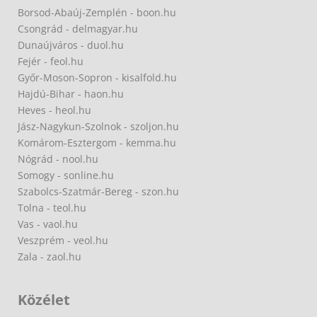
Borsod-Abaúj-Zemplén - boon.hu
Csongrád - delmagyar.hu
Dunaújváros - duol.hu
Fejér - feol.hu
Győr-Moson-Sopron - kisalfold.hu
Hajdú-Bihar - haon.hu
Heves - heol.hu
Jász-Nagykun-Szolnok - szoljon.hu
Komárom-Esztergom - kemma.hu
Nógrád - nool.hu
Somogy - sonline.hu
Szabolcs-Szatmár-Bereg - szon.hu
Tolna - teol.hu
Vas - vaol.hu
Veszprém - veol.hu
Zala - zaol.hu
Közélet