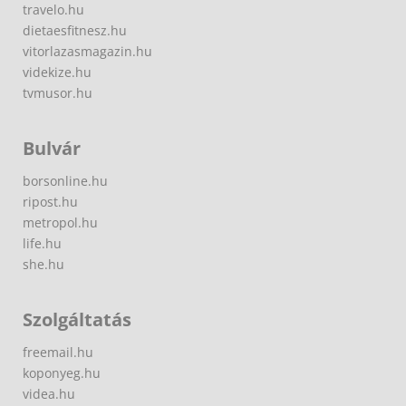
travelo.hu
dietaesfitnesz.hu
vitorlazasmagazin.hu
videkize.hu
tvmusor.hu
Bulvár
borsonline.hu
ripost.hu
metropol.hu
life.hu
she.hu
Szolgáltatás
freemail.hu
koponyeg.hu
videa.hu