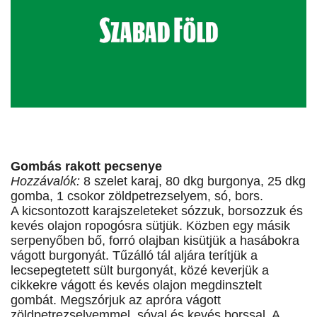
Gombás rakott pecsenye
Hozzávalók:
8 szelet karaj, 80 dkg burgonya, 25 dkg
gomba, 1 csokor zöldpetrezselyem, só, bors.
A kicsontozott karajszeleteket sózzuk, borsozzuk és
kevés olajon ropogósra sütjük. Közben egy másik
serpenyőben bő, forró olajban kisütjük a hasábokra
vágott burgonyát. Tűzálló tál aljára terítjük a
lecsepegtetett sült burgonyát, közé keverjük a
cikkekre vágott és kevés olajon megdinsztelt
gombát. Megszórjuk az apróra vágott
zöldpetrezselyemmel, sóval és kevés borssal. A