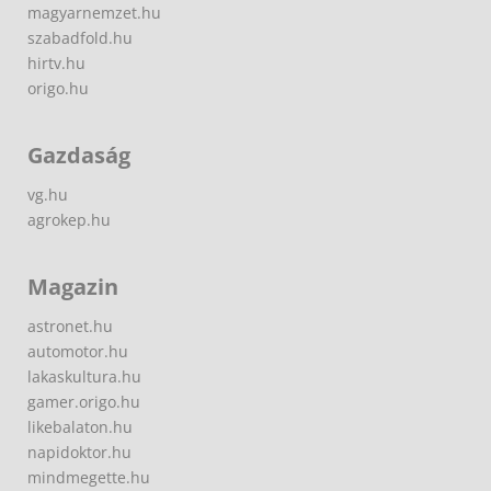
magyarnemzet.hu
szabadfold.hu
hirtv.hu
origo.hu
Gazdaság
vg.hu
agrokep.hu
Magazin
astronet.hu
automotor.hu
lakaskultura.hu
gamer.origo.hu
likebalaton.hu
napidoktor.hu
mindmegette.hu