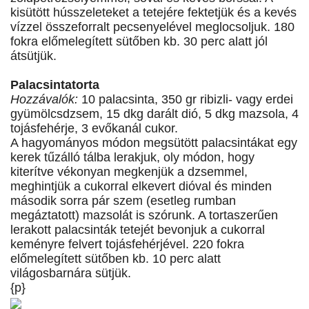
kisütött hússzeleteket a tetejére fektetjük és a kevés
vízzel összeforralt pecsenyelével meglocsoljuk. 180
fokra előmelegített sütőben kb. 30 perc alatt jól
átsütjük.
Palacsintatorta
Hozzávalók:
10 palacsinta, 350 gr ribizli- vagy erdei
gyümölcsdzsem, 15 dkg darált dió, 5 dkg mazsola, 4
tojásfehérje, 3 evőkanál cukor.
A hagyományos módon megsütött palacsintákat egy
kerek tűzálló tálba lerakjuk, oly módon, hogy
kiterítve vékonyan megkenjük a dzsemmel,
meghintjük a cukorral elkevert dióval és minden
második sorra pár szem (esetleg rumban
megáztatott) mazsolát is szórunk. A tortaszerűen
lerakott palacsinták tetejét bevonjuk a cukorral
keményre felvert tojásfehérjével. 220 fokra
előmelegített sütőben kb. 10 perc alatt
világosbarnára sütjük.
{p}