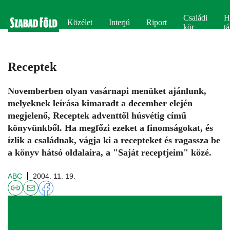
Családi
H
Közélet
Interjú
Riport
kör
tá
Receptek
Novemberben olyan vasárnapi menüket ajánlunk,
melyeknek leírása kimaradt a december elején
megjelenő, Receptek adventtől húsvétig című
könyvünkből. Ha megfőzi ezeket a finomságokat, és
ízlik a családnak, vágja ki a recepteket és ragassza be
a könyv hátsó oldalaira, a "Saját receptjeim" közé.
ABC
2004. 11. 19.