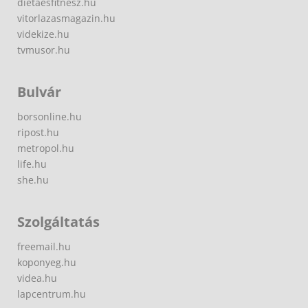
dietaesfitnesz.hu
vitorlazasmagazin.hu
videkize.hu
tvmusor.hu
Bulvár
borsonline.hu
ripost.hu
metropol.hu
life.hu
she.hu
Szolgáltatás
freemail.hu
koponyeg.hu
videa.hu
lapcentrum.hu