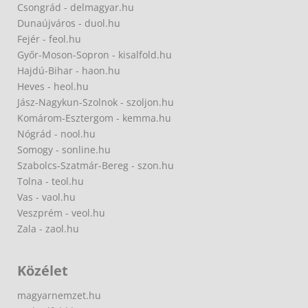
Csongrád - delmagyar.hu
Dunaújváros - duol.hu
Fejér - feol.hu
Győr-Moson-Sopron - kisalfold.hu
Hajdú-Bihar - haon.hu
Heves - heol.hu
Jász-Nagykun-Szolnok - szoljon.hu
Komárom-Esztergom - kemma.hu
Nógrád - nool.hu
Somogy - sonline.hu
Szabolcs-Szatmár-Bereg - szon.hu
Tolna - teol.hu
Vas - vaol.hu
Veszprém - veol.hu
Zala - zaol.hu
Közélet
magyarnemzet.hu