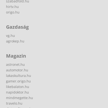
szabadfold.hu
hirtv.hu
origo.hu
Gazdaság
vg.hu
agrokep.hu
Magazin
astronet.hu
automotor.hu
lakaskultura.hu
gamer.origo.hu
likebalaton.hu
napidoktor.hu
mindmegette.hu
travelo.hu