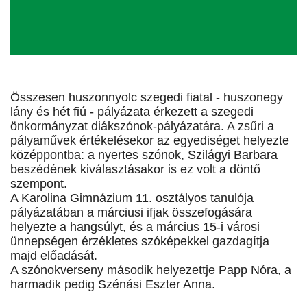
Összesen huszonnyolc szegedi fiatal - huszonegy
lány és hét fiú - pályázata érkezett a szegedi
önkormányzat diákszónok-pályázatára. A zsűri a
pályaművek értékelésekor az egyediséget helyezte
középpontba: a nyertes szónok, Szilágyi Barbara
beszédének kiválasztásakor is ez volt a döntő
szempont.
A Karolina Gimnázium 11. osztályos tanulója
pályázatában a márciusi ifjak összefogására
helyezte a hangsúlyt, és a március 15-i városi
ünnepségen érzékletes szóképekkel gazdagítja
majd előadását.
A szónokverseny második helyezettje Papp Nóra, a
harmadik pedig Szénási Eszter Anna.