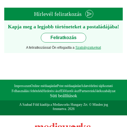
Hírlevél feliratkozás
Kapja meg a legjobb történeteket a postaládájába!
Feliratkozás
A feliratkozással Ön elfogadta a
Szabályzatunkat
Impresszum
Online médiaajánlat
Print médiaajánlat
Adatvédelmi tájékoztató
Felhasználási feltételek
Hirdetési ászf
Előfizetői ászf
Partnereink
Játékszabályzat
Süti beállítások
A Szabad Föld kiadója a Mediaworks Hungary Zrt. © Minden jog
fenntartva. 2026