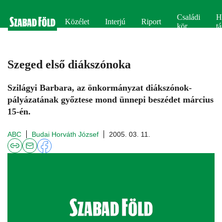
Családi
H
Közélet
Interjú
Riport
kör
tá
Szeged első diákszónoka
Szilágyi Barbara, az önkormányzat diákszónok-
pályázatának győztese mond ünnepi beszédet március
15-én.
ABC
Budai Horváth József
2005. 03. 11.