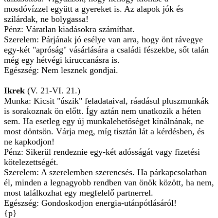
mosdóvízzel együtt a gyereket is. Az alapok jók és
szilárdak, ne bolygassa!
Pénz: Váratlan kiadásokra számíthat.
Szerelem: Párjának jó esélye van arra, hogy önt rávegye
egy-két "apróság" vásárlására a családi fészekbe, sőt talán
még egy hétvégi kiruccanásra is.
Egészség: Nem lesznek gondjai.
Ikrek
(V. 21-VI. 21.)
Munka: Kicsit "úszik" feladataival, ráadásul pluszmunkák
is sorakoznak ön előtt. Így aztán nem unatkozik a héten
sem. Ha esetleg egy új munkalehetőséget kínálnának, ne
most döntsön. Várja meg, míg tisztán lát a kérdésben, és
ne kapkodjon!
Pénz: Sikerül rendeznie egy-két adósságát vagy fizetési
kötelezettségét.
Szerelem: A szerelemben szerencsés. Ha párkapcsolatban
él, minden a legnagyobb rendben van önök között, ha nem,
most találkozhat egy megfelelő partnerrel.
Egészség: Gondoskodjon energia-utánpótlásáról!
{p}