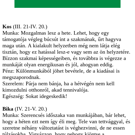
Kos
(III. 21-IV. 20.)
Munka: Mozgalmas lesz a hete. Lehet, hogy egy
támogatója végleg búcsút int a szakmának, űrt hagyva
maga után. A kialakult helyzetben még nem látja elég
tisztán, hogy ez hatással lesz-e vagy sem az ön helyzetére.
Bízzon szakmai képességeiben, és továbbra is végezze a
munkáját olyan energikusan és jól, ahogyan eddig.
Pénz: Különmunkából jöhet bevétele, de a kiadásai is
megszaporodnak.
Szerelem: Párja nem bánja, ha a hétvégén nem kell
kimozdulni otthonról, akad tennivalója.
Egészség: Sokat idegeskedik!
Bika
(IV. 21-V. 20.)
Munka: Szerencsés időszaka van munkájában, bár lehet,
hogy a héten ezt nem így éli meg. Tele van tettvággyal, és
szeretne néhány változtatást is véghezvinni, de ne essen
túlzásokba. Vigyázzon, hogy nehogy kiöntse a