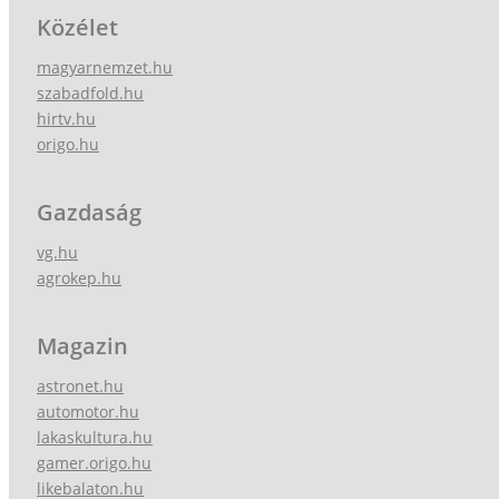
Közélet
magyarnemzet.hu
szabadfold.hu
hirtv.hu
origo.hu
Gazdaság
vg.hu
agrokep.hu
Magazin
astronet.hu
automotor.hu
lakaskultura.hu
gamer.origo.hu
likebalaton.hu