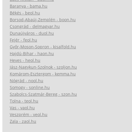
Baranya - bama.hu
Békés - beol.hu
Borsod-Abaúj-Zemplén - boon.hu
Csongrád - delmagyar.hu
Dunaújváros - duol.hu
Fejér - feol.hu
Győr-Moson-Sopron - kisalfold.hu
Hajdú-Bihar - haon.hu
Heves - heol.hu
Jász-Nagykun-Szolnok - szoljon.hu
Komárom-Esztergom - kemma.hu
Nógrád - nool.hu
Somogy - sonline.hu
Szabolcs-Szatmár-Bereg - szon.hu
Tolna - teol.hu
Vas - vaol.hu
Veszprém - veol.hu
Zala - zaol.hu