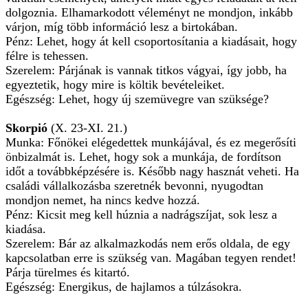
dolgoznia. Elhamarkodott véleményt ne mondjon, inkább
várjon, míg több információ lesz a birtokában.
Pénz: Lehet, hogy át kell csoportosítania a kiadásait, hogy
félre is tehessen.
Szerelem: Párjának is vannak titkos vágyai, így jobb, ha
egyeztetik, hogy mire is költik bevételeiket.
Egészség: Lehet, hogy új szemüvegre van szüksége?
Skorpió
(X. 23-XI. 21.)
Munka: Főnökei elégedettek munkájával, és ez megerősíti
önbizalmát is. Lehet, hogy sok a munkája, de fordítson
időt a továbbképzésére is. Később nagy hasznát veheti. Ha
családi vállalkozásba szeretnék bevonni, nyugodtan
mondjon nemet, ha nincs kedve hozzá.
Pénz: Kicsit meg kell húznia a nadrágszíjat, sok lesz a
kiadása.
Szerelem: Bár az alkalmazkodás nem erős oldala, de egy
kapcsolatban erre is szükség van. Magában tegyen rendet!
Párja türelmes és kitartó.
Egészség: Energikus, de hajlamos a túlzásokra.