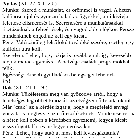
Nyilas
(XI. 22-XII. 20.)
Munka: Szereti a munkáját, és örömmel is végzi. A héten
különösen jól és gyorsan halad az ügyekkel, ami kivívja
felettese elismerését is. Szerencsére a munkatársakkal
tisztázódnak a félreértések, és nyugodtabb a légkör. Persze
mindenkinek engednie kell egy kicsit.
Pénz: Valószínűleg felsőfokú továbbképzésére, esetleg egy
külföldi útra költ.
Szerelem: Lehet, hogy párja is továbbtanul, így kevesebb
idejük marad egymásra. A hétvége családi programokkal
telik.
Egészség: Kisebb gyulladásos betegségei lehetnek.
{p}
Bak
(XII. 21-I. 19.)
Munka: Tökéletesen meg van győződve arról, hogy a
lehetséges legtöbbet kihozták az elvégzendő feladatokból.
Már "csak" az a kérdés izgatja, hogy a megfelelő anyagi
vonzata is meglesz-e az erőfeszítéseknek. Mindenesetre, ha
a héten kell ebben a kérdésben egyeztetni, legyen kicsit
visszafogottabb, és ne legyen erőszakos.
Pénz: Lehet, hogy autóját most kell levizsgáztatnia?