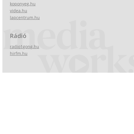
koponyeg.hu
videa.hu
lapcentrum.hu
Rádió
radio1gong.hu
hirfm.hu