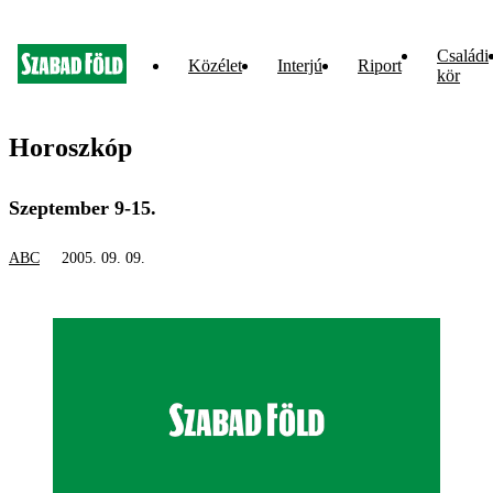
Családi
Közélet
Interjú
Riport
kör
Horoszkóp
Szeptember 9-15.
ABC
2005. 09. 09.