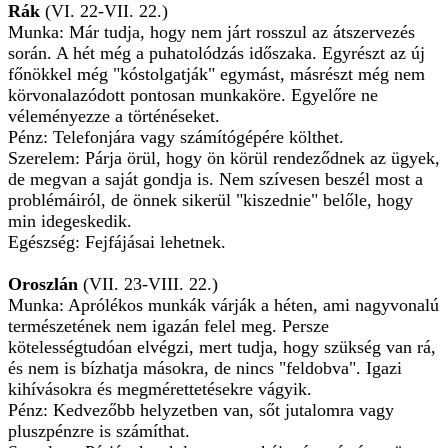
Rák
(VI. 22-VII. 22.)
Munka: Már tudja, hogy nem járt rosszul az átszervezés
során. A hét még a puhatolódzás időszaka. Egyrészt az új
főnökkel még "kóstolgatják" egymást, másrészt még nem
körvonalazódott pontosan munkaköre. Egyelőre ne
véleményezze a történéseket.
Pénz: Telefonjára vagy számítógépére költhet.
Szerelem: Párja örül, hogy ön körül rendeződnek az ügyek,
de megvan a saját gondja is. Nem szívesen beszél most a
problémáiról, de önnek sikerül "kiszednie" belőle, hogy
min idegeskedik.
Egészség: Fejfájásai lehetnek.
Oroszlán
(VII. 23-VIII. 22.)
Munka: Aprólékos munkák várják a héten, ami nagyvonalú
természetének nem igazán felel meg. Persze
kötelességtudóan elvégzi, mert tudja, hogy szükség van rá,
és nem is bízhatja másokra, de nincs "feldobva". Igazi
kihívásokra és megmérettetésekre vágyik.
Pénz: Kedvezőbb helyzetben van, sőt jutalomra vagy
pluszpénzre is számíthat.