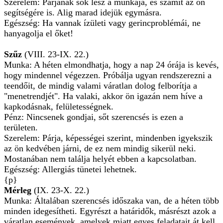
Szerelem: Párjának sok lesz a munkája, és számít az ön
segítségére is. Alig marad idejük egymásra.
Egészség: Ha vannak ízületi vagy gerincproblémái, ne
hanyagolja el őket!
Szűz
(VIII. 23-IX. 22.)
Munka: A héten elmondhatja, hogy a nap 24 órája is kevés,
hogy mindennel végezzen. Próbálja ugyan rendszerezni a
teendőit, de mindig valami váratlan dolog felborítja a
"menetrendjét". Ha valaki, akkor ön igazán nem híve a
kapkodásnak, felületességnek.
Pénz: Nincsenek gondjai, sőt szerencsés is ezen a
területen.
Szerelem: Párja, képességei szerint, mindenben igyekszik
az ön kedvében járni, de ez nem mindig sikerül neki.
Mostanában nem találja helyét ebben a kapcsolatban.
Egészség: Allergiás tünetei lehetnek.
{p}
Mérleg
(IX. 23-X. 22.)
Munka: Általában szerencsés időszaka van, de a héten több
minden idegesítheti. Egyrészt a határidők, másrészt azok a
váratlan események, amelyek miatt egyes feladatait át kell