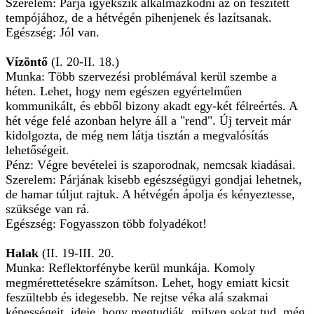
Szerelem: Párja igyekszik alkalmazkodni az ön feszített
tempójához, de a hétvégén pihenjenek és lazítsanak.
Egészség: Jól van.
Vízöntő
(I. 20-II. 18.)
Munka: Több szervezési problémával kerül szembe a
héten. Lehet, hogy nem egészen egyértelműen
kommunikált, és ebből bizony akadt egy-két félreértés. A
hét vége felé azonban helyre áll a "rend". Új terveit már
kidolgozta, de még nem látja tisztán a megvalósítás
lehetőségeit.
Pénz: Végre bevételei is szaporodnak, nemcsak kiadásai.
Szerelem: Párjának kisebb egészségügyi gondjai lehetnek,
de hamar túljut rajtuk. A hétvégén ápolja és kényeztesse,
szüksége van rá.
Egészség: Fogyasszon több folyadékot!
Halak
(II. 19-III. 20.
Munka: Reflektorfénybe kerül munkája. Komoly
megmérettetésekre számítson. Lehet, hogy emiatt kicsit
feszültebb és idegesebb. Ne rejtse véka alá szakmai
képességeit, ideje, hogy megtudják, milyen sokat tud, még