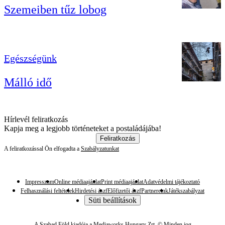
Szemeiben tűz lobog
Egészségünk
Málló idő
Hírlevél feliratkozás
Kapja meg a legjobb történeteket a postaládájába!
Feliratkozás
A feliratkozással Ön elfogadta a
Szabályzatunkat
Impresszum
Online médiaajánlat
Print médiaajánlat
Adatvédelmi tájékoztató
Felhasználási feltételek
Hirdetési ászf
Előfizetői ászf
Partnereink
Játékszabályzat
Süti beállítások
A Szabad Föld kiadója a Mediaworks Hungary Zrt. © Minden jog