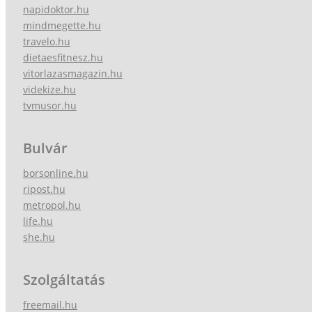
napidoktor.hu
mindmegette.hu
travelo.hu
dietaesfitnesz.hu
vitorlazasmagazin.hu
videkize.hu
tvmusor.hu
Bulvár
borsonline.hu
ripost.hu
metropol.hu
life.hu
she.hu
Szolgáltatás
freemail.hu