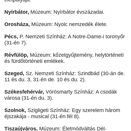
Nyírbátor,
Múzeum: Nyírbátor évszázadai.
Orosháza,
Múzeum: Nyolc nemzedék élete.
Pécs,
P. Nemzeti Színház: A Notre-Dame-i toronyőr
(31-én 7).
Révfülöp,
Múzeum: kőzetgyűjtemény, helytörténeti
és fürdőtörténeti emlékek.
Szeged,
Sz. Nemzeti Színház: Szindbád (30-án de.
11 és du. 3, 31-én de. 10 és du. 2).
Székesfehérvár,
Vörösmarty Színház: A csodák
városa (31-én du. 3).
Szolnok,
Szigligeti Színház: Egy szerelem három
éjszakája - musical (31-én fél 8).
Tiszaújváros,
Múzeum: Életmódváltás Dél-