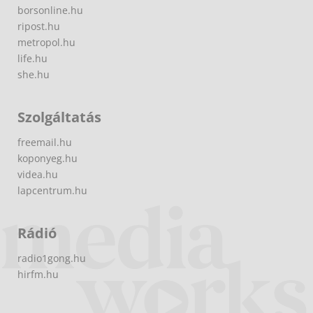
borsonline.hu
ripost.hu
metropol.hu
life.hu
she.hu
Szolgáltatás
freemail.hu
koponyeg.hu
videa.hu
lapcentrum.hu
Rádió
radio1gong.hu
hirfm.hu