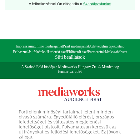
A feliratkozással Ön elfogadta a
Szabályzatunkat
Impresszum
Online médiaajánlat
Print médiaajánlat
Adatvédelmi tájékoztató
Felhasználási feltételek
Hirdetési ászf
Előfizetői ászf
Partnereink
Játékszabályzat
Süti beállítások
A Szabad Föld kiadója a Mediaworks Hungary Zrt. © Minden jog
fenntartva. 2026
Portfóliónk minőségi tartalmat jelent minden
olvasó számára. Egyedülálló elérést, országos
lefedettséget és változatos megjelenési
lehetőséget biztosít. Folyamatosan keressük az
új irányokat és fejlődési lehetőségeket. Ez jövőnk
záloga.