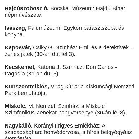
Hajdúszoboszló,
Bocskai Múzeum: Hajdú-Bihar
népművészete.
Isaszeg,
Falumúzeum: Egykori parasztszoba és
konyha.
Kaposvár,
Csiky G. Színház: Emil és a detektívek -
zenés játék (30-án du. fél 3).
Kecskemét,
Katona J. Színház: Don Carlos -
tragédia (31-én du. 5).
Kunszentmiklós,
Virág-kúria: a Kiskunsági Nemzeti
Park bemutatója.
Miskolc,
M. Nemzeti Színház: a Miskolci
Szimfonikus Zenekar hangversenye (30-án fél 8).
Nagykálló,
Korányi Frigyes Emlékház: A
szabadságharc honvédorvosa, a híres belgyógyász
életpályája.