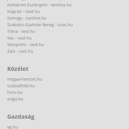
Komárom-Esztergom - kemma.hu
Nógrád - nool.hu
Somogy - sonline.hu
Szabolcs-Szatmár-Bereg - szon.hu
Tolna - teol.hu
Vas - vaol.hu
Veszprém - veol.hu
Zala - zaol.hu
Közélet
magyarnemzet.hu
szabadfold.hu
hirtv.hu
origo.hu
Gazdaság
vg.hu