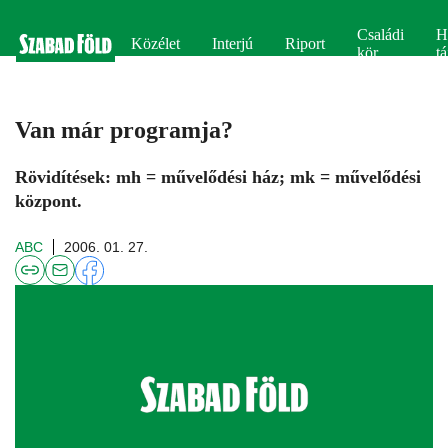
Családi
H
Közélet
Interjú
Riport
kör
tá
Van már programja?
Rövidítések: mh = művelődési ház; mk = művelődési
központ.
ABC
2006. 01. 27.