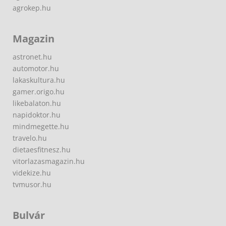
agrokep.hu
Magazin
astronet.hu
automotor.hu
lakaskultura.hu
gamer.origo.hu
likebalaton.hu
napidoktor.hu
mindmegette.hu
travelo.hu
dietaesfitnesz.hu
vitorlazasmagazin.hu
videkize.hu
tvmusor.hu
Bulvár