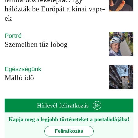
hálózták be Európát a kínai vape-
ek
Portré
Szemeiben tűz lobog
Egészségünk
Málló idő
Hírlevél feliratkozás
Kapja meg a legjobb történeteket a postaládájába!
Feliratkozás