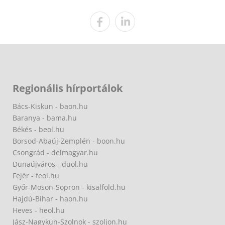
Regionális hírportálok
Bács-Kiskun - baon.hu
Baranya - bama.hu
Békés - beol.hu
Borsod-Abaúj-Zemplén - boon.hu
Csongrád - delmagyar.hu
Dunaújváros - duol.hu
Fejér - feol.hu
Győr-Moson-Sopron - kisalfold.hu
Hajdú-Bihar - haon.hu
Heves - heol.hu
Jász-Nagykun-Szolnok - szoljon.hu