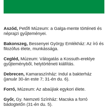
Aszód,
Petőfi Múzeum: a Galga-mente történeti és
néprajzi gyűjteményei.
Bakonszeg,
Bessenyei György Emlékház: Az író és
filozófus élete, munkássága.
Cegléd,
Múzeum: Válogatás a Kossuth-ereklye
gyűjteményből, helytörténeti kiállítás.
Debrecen,
Kamaraszínház: Indul a bakterház
(január 30-án este 7; 31-én du. 6).
Forró,
Múzeum: Az abaújiak egykori élete.
Győr,
Gy. Nemzeti Színház: Macska a forró
bádogtetőn (31-én du. 5).