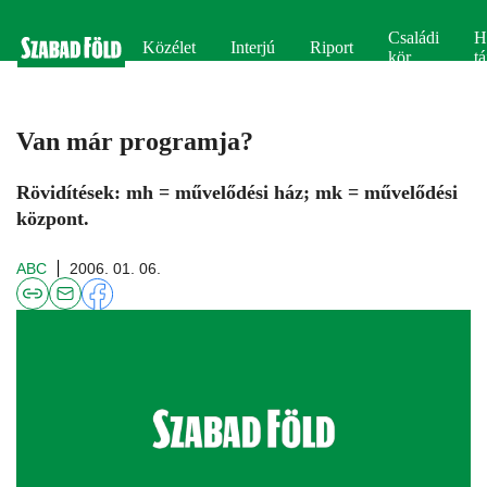
Családi
H
Közélet
Interjú
Riport
kör
tá
Van már programja?
Rövidítések: mh = művelődési ház; mk = művelődési
központ.
ABC
2006. 01. 06.