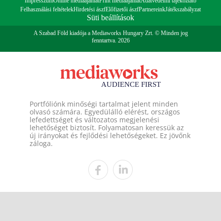
Impresszum
Online médiaajánlat
Print médiaajánlat
Adatvédelmi tájékoztató
Felhasználási feltételek
Hirdetési ászf
Előfizetői ászf
Partnereink
Játékszabályzat
Süti beállítások
A Szabad Föld kiadója a Mediaworks Hungary Zrt. © Minden jog
fenntartva. 2026
Portfóliónk minőségi tartalmat jelent minden
olvasó számára. Egyedülálló elérést, országos
lefedettséget és változatos megjelenési
lehetőséget biztosít. Folyamatosan keressük az
új irányokat és fejlődési lehetőségeket. Ez jövőnk
záloga.