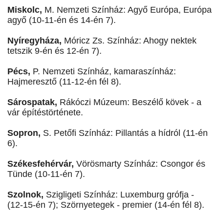
Miskolc,
M. Nemzeti Színház: Agyő Európa, Európa
agyő (10-11-én és 14-én 7).
Nyíregyháza,
Móricz Zs. Színház: Ahogy nektek
tetszik 9-én és 12-én 7).
Pécs,
P. Nemzeti Színház, kamaraszínház:
Hajmeresztő (11-12-én fél 8).
Sárospatak,
Rákóczi Múzeum: Beszélő kövek - a
vár építéstörténete.
Sopron,
S. Petőfi Színház: Pillantás a hídról (11-én
6).
Székesfehérvár,
Vörösmarty Színház: Csongor és
Tünde (10-11-én 7).
Szolnok,
Szigligeti Színház: Luxemburg grófja -
(12-15-én 7); Szörnyetegek - premier (14-én fél 8).