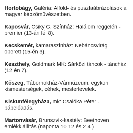
Hortobágy,
Galéria: Alföld- és pusztaábrázolások a
magyar képzőművészetben.
Kaposvár,
Csiky G. Színház: Halálom reggelén -
premier (13-án fél 8).
Kecskemét,
kamaraszínház: Nebáncsvirág -
operett (15-én 3).
Keszthely,
Goldmark MK: Sárközi táncok - táncház
(12-én 7).
Kőszeg,
Tábornokház-Vármúzeum: egykori
kismesterségek, céhek, mesterlevelek.
Kiskunfélegyháza,
mk: Csalóka Péter -
bábelőadás.
Martonvásár,
Brunszvik-kastély: Beethoven
emlékkiállítás (naponta 10-12 és 2-4.).