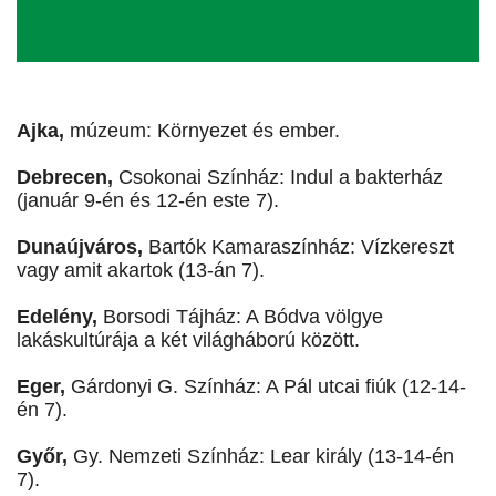
Ajka,
múzeum: Környezet és ember.
Debrecen,
Csokonai Színház: Indul a bakterház
(január 9-én és 12-én este 7).
Dunaújváros,
Bartók Kamaraszínház: Vízkereszt
vagy amit akartok (13-án 7).
Edelény,
Borsodi Tájház: A Bódva völgye
lakáskultúrája a két világháború között.
Eger,
Gárdonyi G. Színház: A Pál utcai fiúk (12-14-
én 7).
Győr,
Gy. Nemzeti Színház: Lear király (13-14-én
7).