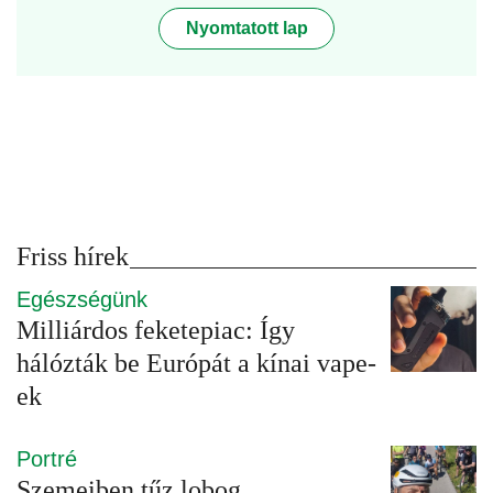
Nyomtatott lap
Friss hírek
Egészségünk
Milliárdos feketepiac: Így
hálózták be Európát a kínai vape-
ek
Portré
Szemeiben tűz lobog