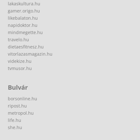
lakaskultura.hu
gamer.origo.hu
likebalaton.hu
napidoktor.hu
mindmegette.hu
travelo.hu
dietaesfitnesz.hu
vitorlazasmagazin.hu
videkize.hu
tvmusor.hu
Bulvár
borsonline.hu
ripost.hu
metropol.hu
life.hu
she.hu