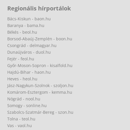
Regionális hírportálok
Bács-Kiskun - baon.hu
Baranya - bama.hu
Békés - beol.hu
Borsod-Abaúj-Zemplén - boon.hu
Csongrád - delmagyar.hu
Dunaújváros - duol.hu
Fejér - feol.hu
Győr-Moson-Sopron - kisalfold.hu
Hajdú-Bihar - haon.hu
Heves - heol.hu
Jász-Nagykun-Szolnok - szoljon.hu
Komárom-Esztergom - kemma.hu
Nógrád - nool.hu
Somogy - sonline.hu
Szabolcs-Szatmár-Bereg - szon.hu
Tolna - teol.hu
Vas - vaol.hu