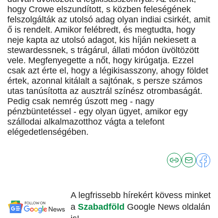
hogy Crowe elszundított, s közben feleségének
felszolgálták az utolsó adag olyan indiai csirkét, amit
ő is rendelt. Amikor felébredt, és megtudta, hogy
neje kapta az utolsó adagot, kis híján nekiesett a
stewardessnek, s trágárul, állati módon üvöltözött
vele. Megfenyegette a nőt, hogy kirúgatja. Ezzel
csak azt érte el, hogy a légikisasszony, ahogy földet
értek, azonnal kitálalt a sajtónak, s persze számos
utas tanúsította az ausztrál színész otrombaságát.
Pedig csak nemrég úszott meg - nagy
pénzbüntetéssel - egy olyan ügyet, amikor egy
szállodai alkalmazotthoz vágta a telefont
elégedetlenségében.
A legfrissebb hírekért kövess minket
a
Szabadföld
Google News oldalán