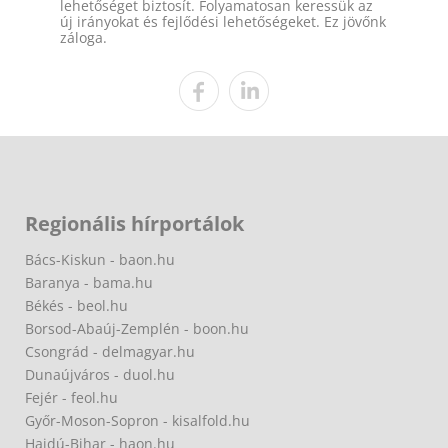
lehetőséget biztosít. Folyamatosan keressük az
új irányokat és fejlődési lehetőségeket. Ez jövőnk
záloga.
Regionális hírportálok
Bács-Kiskun - baon.hu
Baranya - bama.hu
Békés - beol.hu
Borsod-Abaúj-Zemplén - boon.hu
Csongrád - delmagyar.hu
Dunaújváros - duol.hu
Fejér - feol.hu
Győr-Moson-Sopron - kisalfold.hu
Hajdú-Bihar - haon.hu