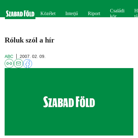
Családi
H
Közélet
Interjú
Riport
kör
tá
Róluk szól a hír
ABC
2007. 02. 09.