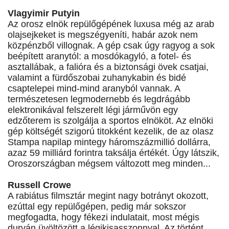
Vlagyimir Putyin
Az orosz elnök repülőgépének luxusa még az arab
olajsejkeket is megszégyeníti, habár azok nem
közpénzből villognak. A gép csak úgy ragyog a sok
beépített aranytól: a mosdókagyló, a fotel- és
asztallábak, a falióra és a biztonsági övek csatjai,
valamint a fürdőszobai zuhanykabin és bidé
csaptelepei mind-mind aranyból vannak. A
természetesen legmodernebb és legdrágább
elektronikával felszerelt légi járművön egy
edzőterem is szolgálja a sportos elnököt. Az elnöki
gép költségét szigorú titokként kezelik, de az olasz
Stampa napilap mintegy háromszázmillió dollárra,
azaz 59 milliárd forintra taksálja értékét. Úgy látszik,
Oroszországban mégsem változott meg minden...
Russell Crowe
A rabiátus filmsztár megint nagy botrányt okozott,
ezúttal egy repülőgépen, pedig már sokszor
megfogadta, hogy fékezi indulatait, most mégis
durván üvöltözött a légikisasszonnyal. Az történt,