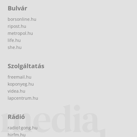
Bulvár
borsonline.hu
ripost.hu
metropol.hu
life.hu
she.hu
Szolgáltatás
freemail.hu
koponyeg.hu
videa.hu
lapcentrum.hu
Rádió
radio1gong.hu
hirfm.hu