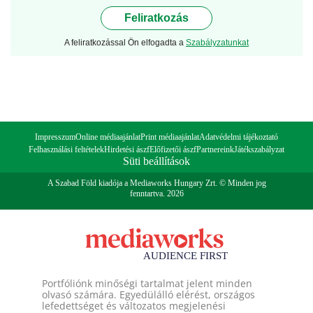
Feliratkozás
A feliratkozással Ön elfogadta a
Szabályzatunkat
Impresszum
Online médiaajánlat
Print médiaajánlat
Adatvédelmi tájékoztató
Felhasználási feltételek
Hirdetési ászf
Előfizetői ászf
Partnereink
Játékszabályzat
Süti beállítások
A Szabad Föld kiadója a Mediaworks Hungary Zrt. © Minden jog
fenntartva. 2026
Portfóliónk minőségi tartalmat jelent minden
olvasó számára. Egyedülálló elérést, országos
lefedettséget és változatos megjelenési