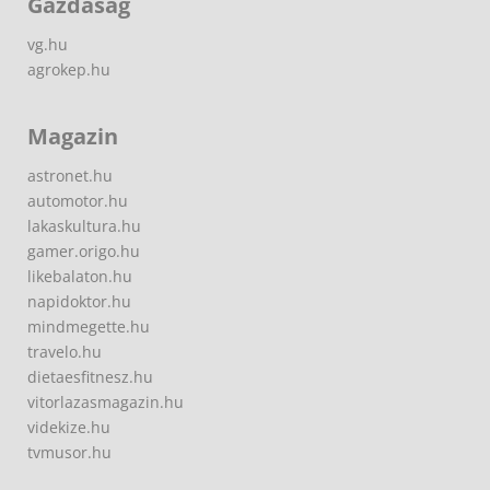
Gazdaság
vg.hu
agrokep.hu
Magazin
astronet.hu
automotor.hu
lakaskultura.hu
gamer.origo.hu
likebalaton.hu
napidoktor.hu
mindmegette.hu
travelo.hu
dietaesfitnesz.hu
vitorlazasmagazin.hu
videkize.hu
tvmusor.hu