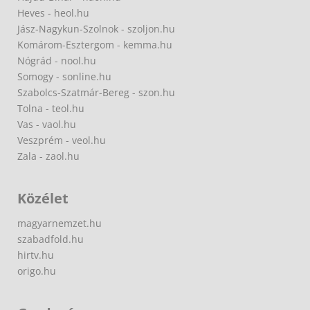
Heves - heol.hu
Jász-Nagykun-Szolnok - szoljon.hu
Komárom-Esztergom - kemma.hu
Nógrád - nool.hu
Somogy - sonline.hu
Szabolcs-Szatmár-Bereg - szon.hu
Tolna - teol.hu
Vas - vaol.hu
Veszprém - veol.hu
Zala - zaol.hu
Közélet
magyarnemzet.hu
szabadfold.hu
hirtv.hu
origo.hu