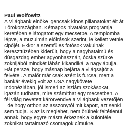
Paul Wolfowitz
A Világbank elnöke igencsak kínos pillanatokat élt át
Törökországban. Kétnapos hivatalos programja
keretében ellátogatott egy mecsetbe. A templomba
lépve, a muzulmán előírások szerint, le kellett vetnie
cipőjét. Ekkor a szemfüles fotósok vakuinak
kereszttüzében kiderült, hogy a nagyhatalmú és
dúsgazdag ember agyonhasznált, ócska szürke
zoknijából mindkét lábán kikandikál a nagylábujja.
Hát persze, hogy másnap bejárta a világsajtót a
felvétel. A malőr már csak azért is furcsa, mert a
bankár évekig volt az USA nagykövete
Indonéziában, jól ismeri az iszlám szokásokat,
igazán tudhatta, mire számíthat egy mecsetben. A
fél világ nevetett kárörvendve a Világbank vezetőjén
- de hogy otthon az asszonytól mit kapott, azt senki
sem tudja. S az is meglehet, nem örülnek feltétlenül
annak, hogy egyre-másra érkeznek a különféle
zoknikat tartalmazó csomagok címükre.