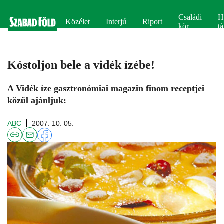
Családi
H
Közélet
Interjú
Riport
kör
tá
Kóstoljon bele a vidék ízébe!
A Vidék íze gasztronómiai magazin finom receptjei
közül ajánljuk:
ABC
2007. 10. 05.