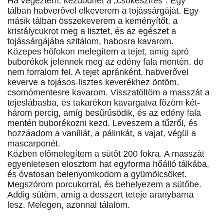
Ha végeztem, kezdődhet a „csőkészítés”. Egy
tálban habverővel elkeverem a tojássárgáját. Egy
másik tálban összekeverem a keményítőt, a
kristálycukrot meg a lisztet, és az egészet a
tojássárgájába szitálom, habosra kavarom.
Közepes hőfokon melegítem a tejet, amíg apró
buborékok jelennek meg az edény fala mentén, de
nem forralom fel. A tejet apránként, habverővel
keverve a tojásos-lisztes keverékhez öntöm,
csomómentesre kavarom. Visszatöltöm a masszát a
tejeslábasba, és takarékon kavargatva főzöm két-
három percig, amíg besűrűsödik, és az edény fala
mentén buborékozni kezd. Leveszem a tűzről, és
hozzáadom a vaníliát, a pálinkát, a vajat, végül a
mascarponét.
Közben előmelegítem a sütőt 200 fokra. A masszát
egyenletesen elosztom hat egyforma hőálló tálkába,
és óvatosan belenyomkodom a gyümölcsöket.
Megszórom porcukorral, és behelyezem a sütőbe.
Addig sütöm, amíg a desszert teteje aranybarna
lesz. Melegen, azonnal tálalom.