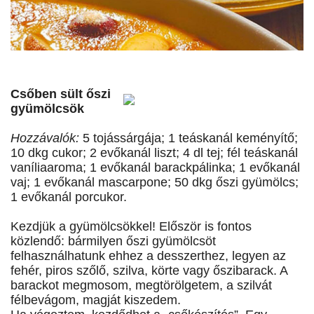
Csőben sült őszi
gyümölcsök
Hozzávalók:
5 tojássárgája; 1 teáskanál keményítő;
10 dkg cukor; 2 evőkanál liszt; 4 dl tej; fél teáskanál
vaníliaaroma; 1 evőkanál barackpálinka; 1 evőkanál
vaj; 1 evőkanál mascarpone; 50 dkg őszi gyümölcs;
1 evőkanál porcukor.
Kezdjük a gyümölcsökkel! Először is fontos
közlendő: bármilyen őszi gyümölcsöt
felhasználhatunk ehhez a desszerthez, legyen az
fehér, piros szőlő, szilva, körte vagy őszibarack. A
barackot megmosom, megtörölgetem, a szilvát
félbevágom, magját kiszedem.