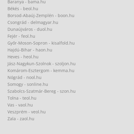
Baranya - bama.hu
Békés - beol.hu
Borsod-Abaúj-Zemplén - boon.hu
Csongrád - delmagyar.hu
Dunaújváros - duol.hu
Fejér - feol.hu
Győr-Moson-Sopron - kisalfold.hu
Hajdú-Bihar - haon.hu
Heves - heol.hu
Jász-Nagykun-Szolnok - szoljon.hu
Komárom-Esztergom - kemma.hu
Nógrád - nool.hu
Somogy - sonline.hu
Szabolcs-Szatmár-Bereg - szon.hu
Tolna - teol.hu
Vas - vaol.hu
Veszprém - veol.hu
Zala - zaol.hu