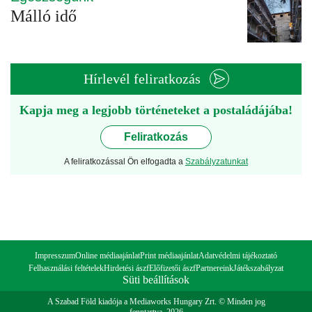
Málló idő
Hírlevél feliratkozás
Kapja meg a legjobb történeteket a postaládájába!
Feliratkozás
A feliratkozással Ön elfogadta a
Szabályzatunkat
Impresszum
Online médiaajánlat
Print médiaajánlat
Adatvédelmi tájékoztató
Felhasználási feltételek
Hirdetési ászf
Előfizetői ászf
Partnereink
Játékszabályzat
Süti beállítások
A Szabad Föld kiadója a Mediaworks Hungary Zrt. © Minden jog