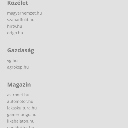
Közélet
magyarnemzet.hu
szabadfold.hu
hirtv.hu
origo.hu
Gazdaság
vg.hu
agrokep.hu
Magazin
astronet.hu
automotor.hu
lakaskultura.hu
gamer.origo.hu
likebalaton.hu
napidoktor.hu