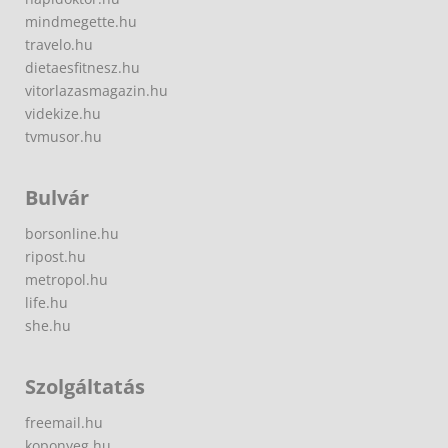
mindmegette.hu
travelo.hu
dietaesfitnesz.hu
vitorlazasmagazin.hu
videkize.hu
tvmusor.hu
Bulvár
borsonline.hu
ripost.hu
metropol.hu
life.hu
she.hu
Szolgáltatás
freemail.hu
koponyeg.hu