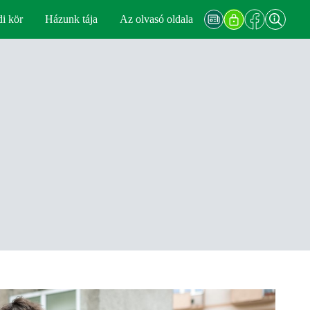
di kör
Házunk tája
Az olvasó oldala