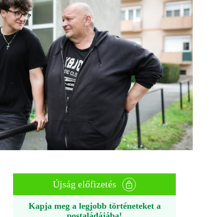
Újság előfizetés
Kapja meg a legjobb történeteket a
postaládájába!