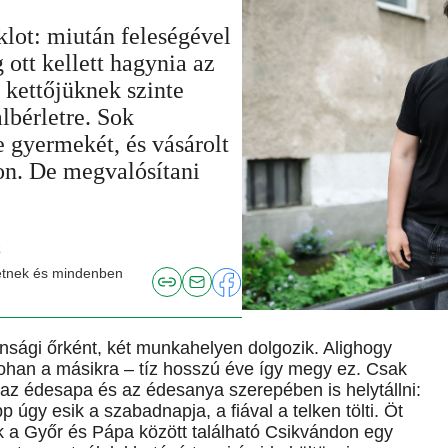
lot: miután feleségével
ott kellett hagynia az
 kettőjüknek szinte
lbérletre. Sok
 gyermekét, és vásárolt
hon. De megvalósítani
ő
hetnek és mindenben
onsági őrként, két munkahelyen dolgozik. Alighogy
ohan a másikra – tíz hosszú éve így megy ez. Csak
az édesapa és az édesanya szerepében is helytállni:
p úgy esik a szabadnapja, a fiával a telken tölti. Öt
uk a Győr és Pápa között található Csikvándon egy