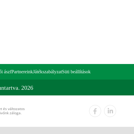
ői ászf
Partnereink
Játékszabályzat
Süti beállítások
ntartva. 2026
t és változatos
övőnk záloga.