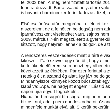
fel 2002-ben. A meg nem fizetett tartozás 2015
forintra duzzadt. Bár a család helyzetére való 
is havonta harmincezer forint tartozást fizet,
Első csalódása után megpróbált új életet kezden
a szerelem, de a felhőtlen boldogság nem ad
iparművészként viseleteket varrt, sajnos nem 
2009. március 7-én megszületett a gyermekük
látszott, hogy helyrebillennek a dolgok, de 
A rendszeres veszekedések miatt a férfi elvi
kikészült. Fájó szívvel úgy döntött, hogy elme
kettejüknek előteremtse a pénzt egy albérlet
következett az életében. Pár ezer forinttal a 
Hetekig élt a szabad ég alatt, így járt be dolg
Mindannyiszor könnyek között búcsúztak egymás
kiabálva: „Apa, ne hagyj itt engem!” László a
napon újra együtt fognak élni.
Hiába járt bíróságról bíróságra, míg nem tud
biztosítani, addig nem gondoskodhatott Csaná
mindenféle munkát elvállalt. Sikerült bekerü