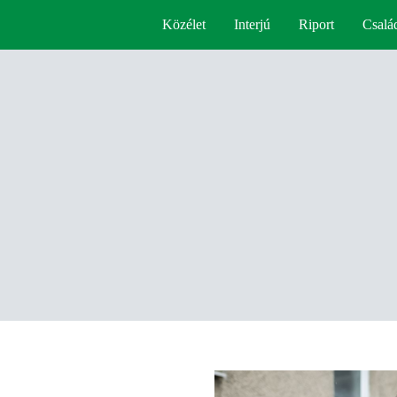
Közélet
Interjú
Riport
Csalá