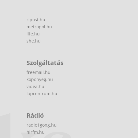
ripost.hu
metropol.hu
life.hu
she.hu
Szolgáltatás
freemail.hu
koponyeg.hu
videa.hu
lapcentrum.hu
Rádió
radio1gong.hu
hirfm.hu