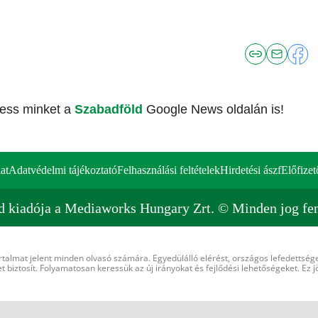
vess minket a
Szabadföld
Google News oldalán is!
at
Adatvédelmi tájékoztató
Felhasználási feltételek
Hirdetési ászf
Előfizet
d kiadója a Mediaworks Hungary Zrt. © Minden jog fen
rtalmat jelent minden olvasó számára. Egyedülálló elérést, országos lefedettsége
 biztosít. Folyamatosan keressük az új irányokat és fejlődési lehetőségeket. Ez j