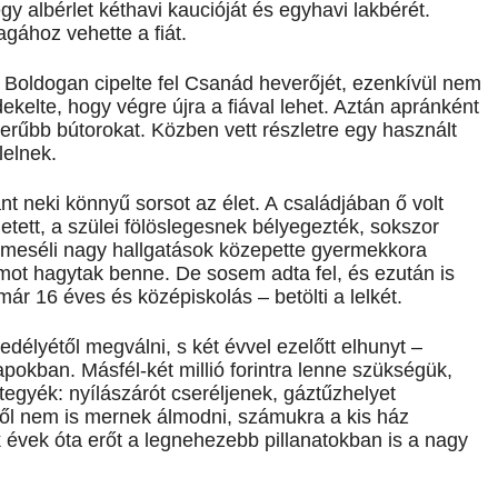
egy albérlet kéthavi kaucióját és egyhavi lakbérét.
gához vehette a fiát.
. Boldogan cipelte fel Csanád heverőjét, ezenkívül nem
kelte, hogy végre újra a fiával lehet. Aztán apránként
szerűbb bútorokat. Közben vett részletre egy használt
 lelnek.
 neki könnyű sorsot az élet. A családjában ő volt
tett, a szülei fölöslegesnek bélyegezték, sokszor
– meséli nagy hallgatások közepette gyermekkora
omot hagytak benne. De sosem adta fel, és ezután is
mmár 16 éves és középiskolás – betölti a lelkét.
élyétől megválni, s két évvel ezelőtt elhunyt –
apokban. Másfél-két millió forintra lenne szükségük,
 tegyék: nyílászárót cseréljenek, gáztűzhelyet
ől nem is mernek álmodni, számukra a kis ház
k évek óta erőt a legnehezebb pillanatokban is a nagy