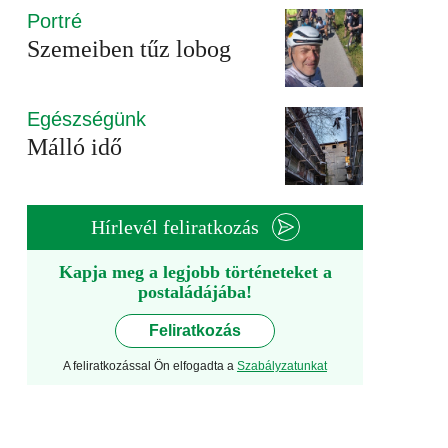
Portré
Szemeiben tűz lobog
Egészségünk
Málló idő
Hírlevél feliratkozás
Kapja meg a legjobb történeteket a
postaládájába!
Feliratkozás
A feliratkozással Ön elfogadta a
Szabályzatunkat