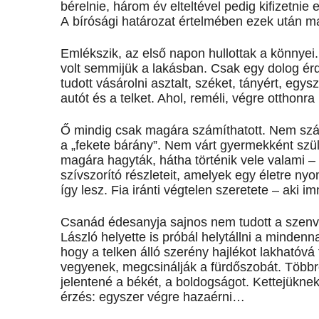
bérelnie, három év elteltével pedig kifizetnie 
A bírósági határozat értelmében ezek után ma
Emlékszik, az első napon hullottak a könnyei
volt semmijük a lakásban. Csak egy dolog érde
tudott vásárolni asztalt, széket, tányért, egy
autót és a telket. Ahol, reméli, végre otthonra
Ő mindig csak magára számíthatott. Nem szánt
a „fekete bárány”. Nem várt gyermekként szüle
magára hagyták, hátha történik vele valami 
szívszorító részleteit, amelyek egy életre ny
így lesz. Fia iránti végtelen szeretete – aki i
Csanád édesanyja sajnos nem tudott a szenved
László helyette is próbál helytállni a mindenn
hogy a telken álló szerény hajlékot lakhatóvá
vegyenek, megcsinálják a fürdőszobát. Többr
jelentené a békét, a boldogságot. Kettejükne
érzés: egyszer végre hazaérni…