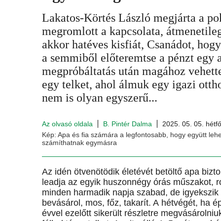
Lakatos-Körtés László megjárta a pok
megromlott a kapcsolata, átmenetileg 
akkor hatéves kisfiát, Csanádot, hogy
a semmiből előteremtse a pénzt egy a
megpróbáltatás után magához vehette
egy telket, ahol álmuk egy igazi ott
nem is olyan egyszerű...
Az olvasó oldala
B. Pintér Dalma
2025. 05. 05. hétf
Kép: Apa és fia számára a legfontosabb, hogy együtt le
számíthatnak egymásra
Az idén ötvenötödik életévét betöltő apa bizt
leadja az egyik huszonnégy órás műszakot, r
minden harmadik napja szabad, de igyekszik 
bevásárol, mos, főz, takarít. A hétvégét, ha ép
évvel ezelőtt sikerült részletre megvásárolni