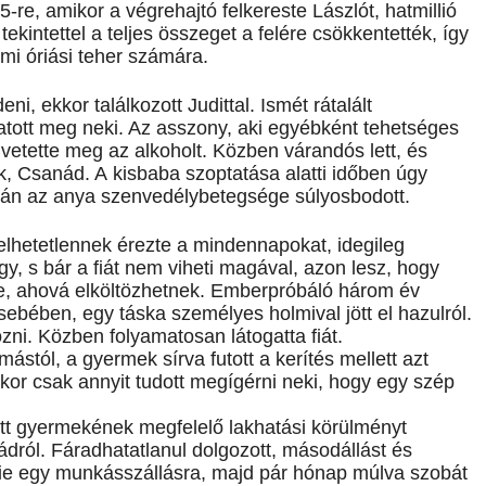
-re, amikor a végrehajtó felkereste Lászlót, hatmillió
tekintettel a teljes összeget a felére csökkentették, így
 ami óriási teher számára.
i, ekkor találkozott Judittal. Ismét rátalált
atott meg neki. Az asszony, aki egyébként tehetséges
vetette meg az alkoholt. Közben várandós lett, és
, Csanád. A kisbaba szoptatása alatti időben úgy
aztán az anya szenvedélybetegsége súlyosbodott.
selhetetlennek érezte a mindennapokat, idegileg
gy, s bár a fiát nem viheti magával, azon lesz, hogy
re, ahová elköltözhetnek. Emberpróbáló három év
zsebében, egy táska személyes holmival jött el hazulról.
ozni. Közben folyamatosan látogatta fiát.
tól, a gyermek sírva futott a kerítés mellett azt
kkor csak annyit tudott megígérni neki, hogy egy szép
ott gyermekének megfelelő lakhatási körülményt
dról. Fáradhatatlanul dolgozott, másodállást és
lnie egy munkásszállásra, majd pár hónap múlva szobát