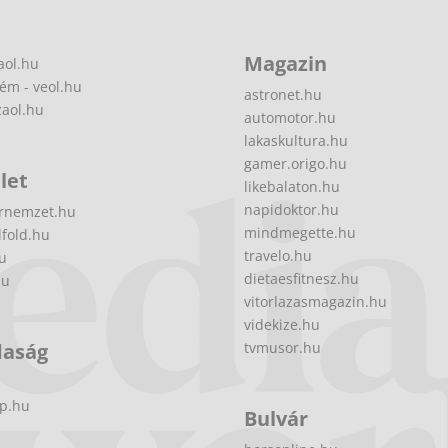
Magazin
aol.hu
ém - veol.hu
astronet.hu
zaol.hu
automotor.hu
lakaskultura.hu
gamer.origo.hu
let
likebalaton.hu
napidoktor.hu
rnemzet.hu
mindmegette.hu
fold.hu
travelo.hu
hu
dietaesfitnesz.hu
hu
vitorlazasmagazin.hu
videkize.hu
daság
tvmusor.hu
p.hu
Bulvár