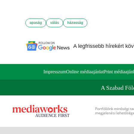
apaság
válás
házasság
A legfrissebb hírekért kö
Impresszum
Online médiaajánlat
Print médiaajánl
A Szabad Föl
Portfóliónk minőségi ta
megjelenési lehetőséget