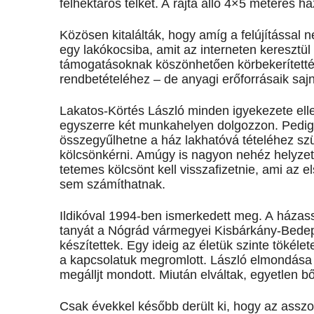
félhektáros telket. A rajta álló 4×5 méteres h
Közösen kitalálták, hogy amíg a felújítással n
egy lakókocsiba, amit az interneten keresztül
támogatásoknak köszönhetően körbekerítették
rendbetételéhez – de anyagi erőforrásaik sajn
Lakatos-Körtés László minden igyekezete elle
egyszerre két munkahelyen dolgozzon. Pedig s
összegyűlhetne a ház lakhatóvá tételéhez s
kölcsönkérni. Amúgy is nagyon nehéz helyzetü
tetemes kölcsönt kell visszafizetnie, ami az el
sem számíthatnak.
Ildikóval 1994-ben ismerkedett meg. A házas
tanyát a Nógrád vármegyei Kisbárkány-Bedepusz
készítettek. Egy ideig az életük szinte tökél
a kapcsolatuk megromlott. László elmondása sz
megálljt mondott. Miután elváltak, egyetlen b
Csak évekkel később derült ki, hogy az asszony