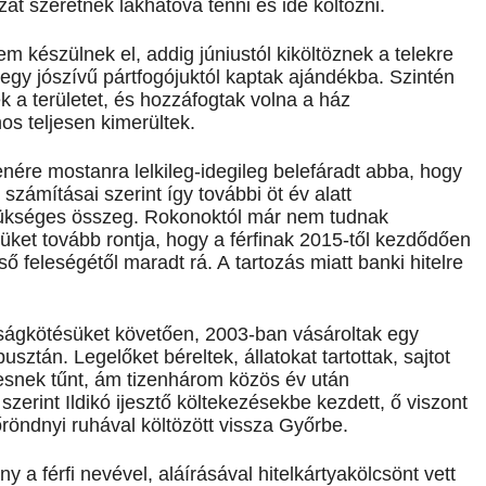
ázat szeretnék lakhatóvá tenni és ide költözni.
em készülnek el, addig júniustól kiköltöznek a telekre
 egy jószívű pártfogójuktól kaptak ajándékba. Szintén
 a területet, és hozzáfogtak volna a ház
os teljesen kimerültek.
nére mostanra lelkileg-idegileg belefáradt abba, hogy
zámításai szerint így további öt év alatt
zükséges összeg. Rokonoktól már nem tudnak
ket tovább rontja, hogy a férfinak 2015-től kezdődően
ső feleségétől maradt rá. A tartozás miatt banki hitelre
ságkötésüket követően, 2003-ban vásároltak egy
tán. Legelőket béreltek, állatokat tartottak, sajtot
etesnek tűnt, ám tizenhárom közös év után
erint Ildikó ijesztő költekezésekbe kezdett, ő viszont
őröndnyi ruhával költözött vissza Győrbe.
 a férfi nevével, aláírásával hitelkártyakölcsönt vett