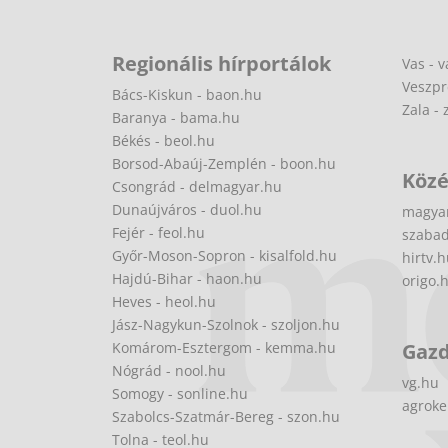
Regionális hírportálok
Vas - v
Veszpr
Bács-Kiskun - baon.hu
Zala - 
Baranya - bama.hu
Békés - beol.hu
Borsod-Abaúj-Zemplén - boon.hu
Közé
Csongrád - delmagyar.hu
Dunaújváros - duol.hu
magya
Fejér - feol.hu
szabad
Győr-Moson-Sopron - kisalfold.hu
hirtv.
Hajdú-Bihar - haon.hu
origo.
Heves - heol.hu
Jász-Nagykun-Szolnok - szoljon.hu
Komárom-Esztergom - kemma.hu
Gaz
Nógrád - nool.hu
vg.hu
Somogy - sonline.hu
agroke
Szabolcs-Szatmár-Bereg - szon.hu
Tolna - teol.hu