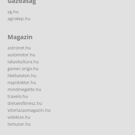
Gazdaság
vg.hu
agrokep.hu
Magazin
astronet.hu
automotor.hu
lakaskultura.hu
gamer.origo.hu
likebalaton.hu
napidoktor.hu
mindmegette.hu
travelo.hu
dietaesfitnesz.hu
vitorlazasmagazin.hu
videkize.hu
tvmusor.hu