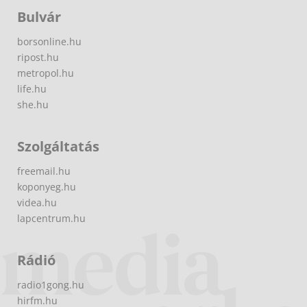
Bulvár
borsonline.hu
ripost.hu
metropol.hu
life.hu
she.hu
Szolgáltatás
freemail.hu
koponyeg.hu
videa.hu
lapcentrum.hu
Rádió
radio1gong.hu
hirfm.hu