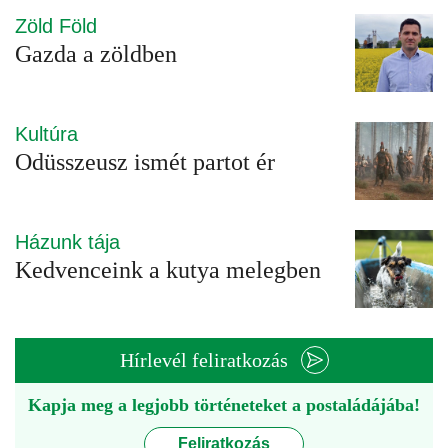
Zöld Föld
Gazda a zöldben
Kultúra
Odüsszeusz ismét partot ér
Házunk tája
Kedvenceink a kutya melegben
Hírlevél feliratkozás
Kapja meg a legjobb történeteket a postaládájába!
Feliratkozás