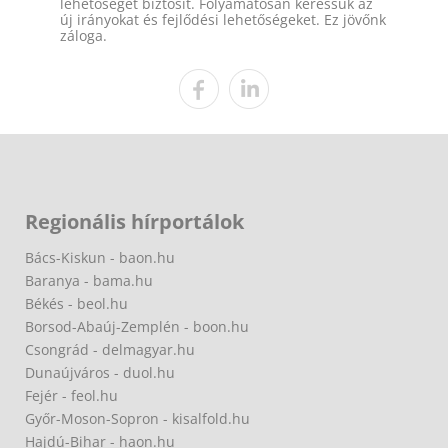
lehetőséget biztosít. Folyamatosan keressük az
új irányokat és fejlődési lehetőségeket. Ez jövőnk
záloga.
Regionális hírportálok
Bács-Kiskun - baon.hu
Baranya - bama.hu
Békés - beol.hu
Borsod-Abaúj-Zemplén - boon.hu
Csongrád - delmagyar.hu
Dunaújváros - duol.hu
Fejér - feol.hu
Győr-Moson-Sopron - kisalfold.hu
Hajdú-Bihar - haon.hu