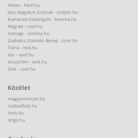
Heves - heol.hu
Jász-Nagykun-Szolnok - szoljon.hu
Komárom-Esztergom - kemma.hu
Nógrád - nool.hu
Somogy - sonline.hu
Szabolcs-Szatmár-Bereg - szon.hu
Tolna - teol.hu
Vas - vaol.hu
Veszprém - veol.hu
Zala - zaol.hu
Közélet
magyarnemzet.hu
szabadfold.hu
hirtv.hu
origo.hu