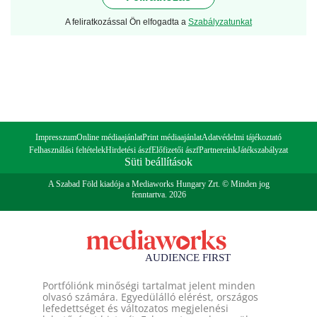
A feliratkozással Ön elfogadta a
Szabályzatunkat
Impresszum
Online médiaajánlat
Print médiaajánlat
Adatvédelmi tájékoztató
Felhasználási feltételek
Hirdetési ászf
Előfizetői ászf
Partnereink
Játékszabályzat
Süti beállítások
A Szabad Föld kiadója a Mediaworks Hungary Zrt. © Minden jog
fenntartva. 2026
Portfóliónk minőségi tartalmat jelent minden
olvasó számára. Egyedülálló elérést, országos
lefedettséget és változatos megjelenési