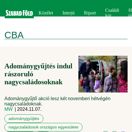
Családi
H
Közélet
Interjú
Riport
kör
tá
CBA
Adománygyűjtés indul
rászoruló
nagycsaládosoknak
Adománygyűjtő akció lesz két novemberi hétvégén
nagycsaládoknak.
MW
| 2024.11.07.
adománygyűjtés
nagycsaládosok országos egyesülete