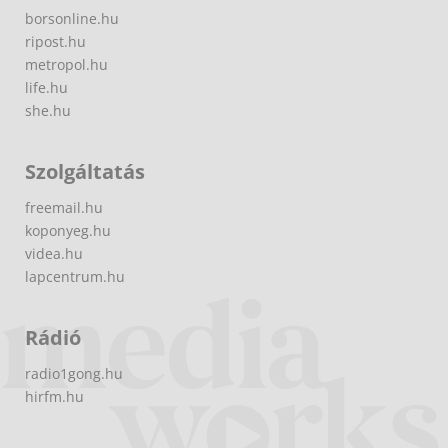
borsonline.hu
ripost.hu
metropol.hu
life.hu
she.hu
Szolgáltatás
freemail.hu
koponyeg.hu
videa.hu
lapcentrum.hu
Rádió
radio1gong.hu
hirfm.hu