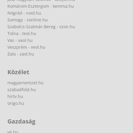
Komárom-Esztergom - kemma.hu
Nógrád - nool.hu
Somogy - sonline.hu
Szabolcs-Szatmár-Bereg - szon.hu
Tolna - teol.hu
Vas - vaol.hu
Veszprém - veol.hu
Zala - zaol.hu
Közélet
magyarnemzet.hu
szabadfold.hu
hirtv.hu
origo.hu
Gazdaság
vg.hu