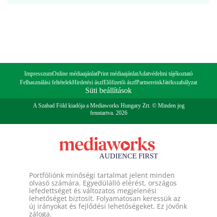
Impresszum
Online médiaajánlat
Print médiaajánlat
Adatvédelmi tájékoztató
Felhasználási feltételek
Hirdetési ászf
Előfizetői ászf
Partnereink
Játékszabályzat
Süti beállítások
A Szabad Föld kiadója a Mediaworks Hungary Zrt. © Minden jog
fenntartva. 2026
Portfóliónk minőségi tartalmat jelent minden
olvasó számára. Egyedülálló elérést, országos
lefedettséget és változatos megjelenési
lehetőséget biztosít. Folyamatosan keressük az
új irányokat és fejlődési lehetőségeket. Ez jövőnk
záloga.