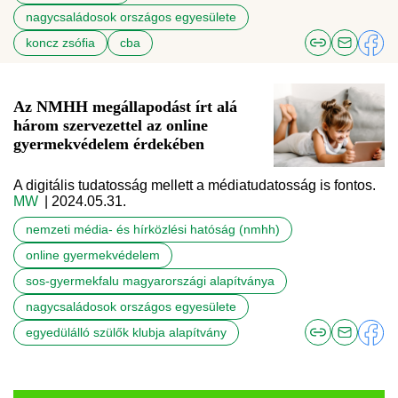
nagycsaládosok országos egyesülete
koncz zsófia
cba
Az NMHH megállapodást írt alá
három szervezettel az online
gyermekvédelem érdekében
A digitális tudatosság mellett a médiatudatosság is fontos.
MW
| 2024.05.31.
nemzeti média- és hírközlési hatóság (nmhh)
online gyermekvédelem
sos-gyermekfalu magyarországi alapítványa
nagycsaládosok országos egyesülete
egyedülálló szülők klubja alapítvány