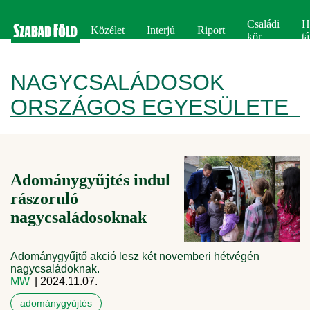
Családi
H
Közélet
Interjú
Riport
kör
tá
NAGYCSALÁDOSOK
ORSZÁGOS EGYESÜLETE
Adománygyűjtés indul
rászoruló
nagycsaládosoknak
Adománygyűjtő akció lesz két novemberi hétvégén
nagycsaládoknak.
MW
| 2024.11.07.
adománygyűjtés