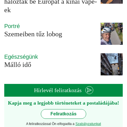
hálózták be Európát a kínai vape-
ek
Portré
Szemeiben tűz lobog
Egészségünk
Málló idő
Hírlevél feliratkozás
Kapja meg a legjobb történeteket a postaládájába!
Feliratkozás
A feliratkozással Ön elfogadta a
Szabályzatunkat