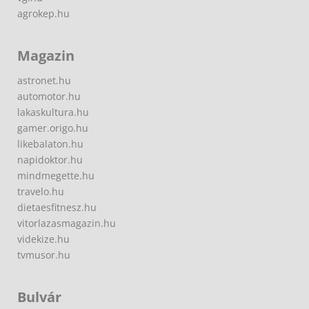
agrokep.hu
Magazin
astronet.hu
automotor.hu
lakaskultura.hu
gamer.origo.hu
likebalaton.hu
napidoktor.hu
mindmegette.hu
travelo.hu
dietaesfitnesz.hu
vitorlazasmagazin.hu
videkize.hu
tvmusor.hu
Bulvár