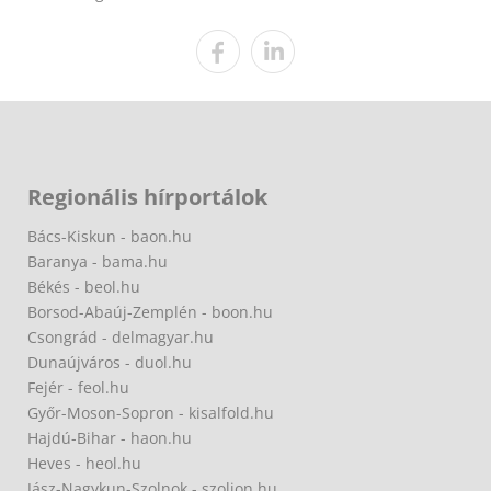
Regionális hírportálok
Bács-Kiskun - baon.hu
Baranya - bama.hu
Békés - beol.hu
Borsod-Abaúj-Zemplén - boon.hu
Csongrád - delmagyar.hu
Dunaújváros - duol.hu
Fejér - feol.hu
Győr-Moson-Sopron - kisalfold.hu
Hajdú-Bihar - haon.hu
Heves - heol.hu
Jász-Nagykun-Szolnok - szoljon.hu