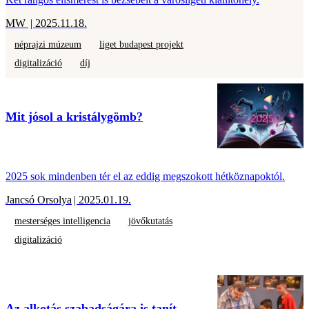
MW
| 2025.11.18.
néprajzi múzeum
liget budapest projekt
digitalizáció
díj
Mit jósol a kristálygömb?
2025 sok mindenben tér el az eddig megszokott hétköznapoktól.
Jancsó Orsolya
| 2025.01.19.
mesterséges intelligencia
jövőkutatás
digitalizáció
Az alkotás szabadságára is tanít