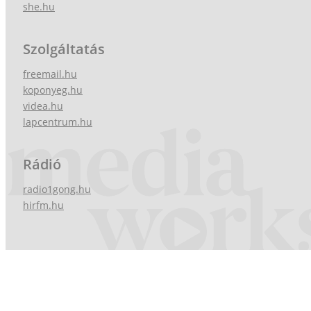
she.hu
Szolgáltatás
freemail.hu
koponyeg.hu
videa.hu
lapcentrum.hu
Rádió
radio1gong.hu
hirfm.hu