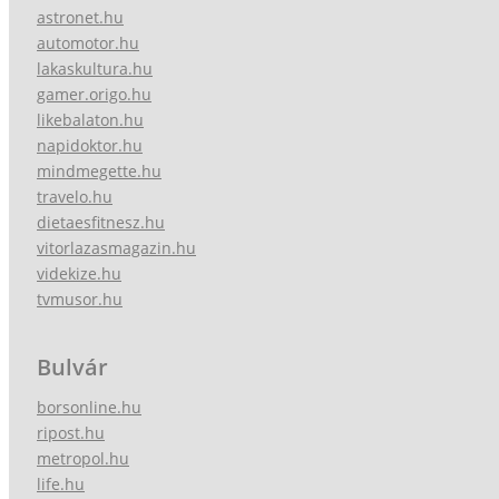
astronet.hu
automotor.hu
lakaskultura.hu
gamer.origo.hu
likebalaton.hu
napidoktor.hu
mindmegette.hu
travelo.hu
dietaesfitnesz.hu
vitorlazasmagazin.hu
videkize.hu
tvmusor.hu
Bulvár
borsonline.hu
ripost.hu
metropol.hu
life.hu