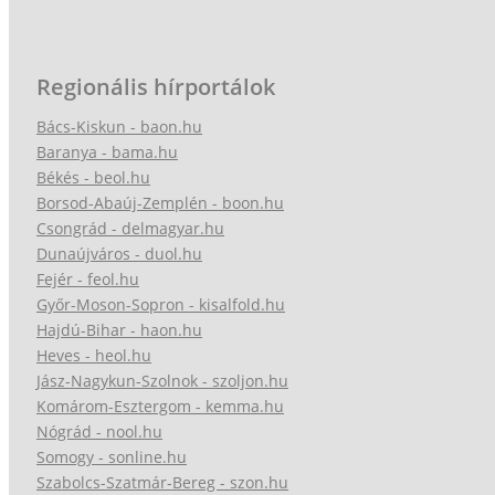
Regionális hírportálok
Bács-Kiskun - baon.hu
Baranya - bama.hu
Békés - beol.hu
Borsod-Abaúj-Zemplén - boon.hu
Csongrád - delmagyar.hu
Dunaújváros - duol.hu
Fejér - feol.hu
Győr-Moson-Sopron - kisalfold.hu
Hajdú-Bihar - haon.hu
Heves - heol.hu
Jász-Nagykun-Szolnok - szoljon.hu
Komárom-Esztergom - kemma.hu
Nógrád - nool.hu
Somogy - sonline.hu
Szabolcs-Szatmár-Bereg - szon.hu