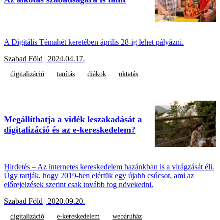
A Digitális Témahét keretében április 28-ig lehet pályázni.
Szabad Föld
| 2024.04.17.
digitalizáció
tanítás
diákok
oktatás
Megállíthatja a vidék leszakadását a
digitalizáció és az e-kereskedelem?
Hirdetés – Az internetes kereskedelem hazánkban is a virágzását éli.
Úgy tartják, hogy 2019-ben elértük egy újabb csúcsot, ami az
előrejelzések szerint csak tovább fog növekedni.
Szabad Föld
| 2020.09.20.
digitalizáció
e-kereskedelem
webáruház