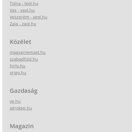
Tolna - teol.hu
Vas - vaol.hu
Veszprém - veol.hu
Zala - zaol.hu
Közélet
magyarnemzet.hu
szabadfold.hu
hirtv.hu
origo.hu
Gazdaság
vg.hu
agrokep.hu
Magazin