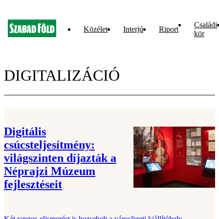
Családi
Közélet
Interjú
Riport
kör
DIGITALIZÁCIÓ
Digitális
csúcsteljesítmény:
világszinten díjazták a
Néprajzi Múzeum
fejlesztéseit
Két rangos elismerést is bezsebelt a városligeti kiállítóhely.