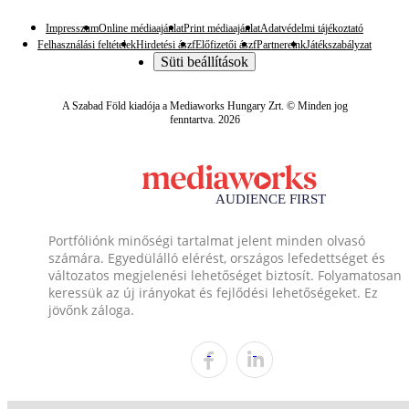
Impresszum
Online médiaajánlat
Print médiaajánlat
Adatvédelmi tájékoztató
Felhasználási feltételek
Hirdetési ászf
Előfizetői ászf
Partnereink
Játékszabályzat
Süti beállítások
A Szabad Föld kiadója a Mediaworks Hungary Zrt. © Minden jog
fenntartva. 2026
Portfóliónk minőségi tartalmat jelent minden olvasó
számára. Egyedülálló elérést, országos lefedettséget és
változatos megjelenési lehetőséget biztosít. Folyamatosan
keressük az új irányokat és fejlődési lehetőségeket. Ez
jövőnk záloga.