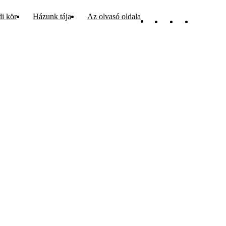
di kör
Házunk tája
Az olvasó oldala