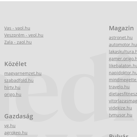
Magazin
Vas - vaol.hu
Veszprém - veol.hu
astronet.hu
Zala - zaol.hu
automotor.hu
lakaskultura.
gamer.origo.
Közélet
likebalaton.h
napidoktor.h
magyarnemzet.hu
mindmegette
szabadfold.hu
travelo.hu
hirtv.hu
dietaesfitnes
origo.hu
vitorlazasma
videkize.hu
Gazdaság
tvmusor.hu
vg.hu
agrokep.hu
Bulvár