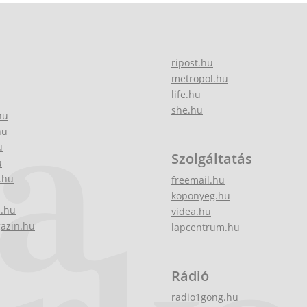
ripost.hu
metropol.hu
life.hu
she.hu
hu
hu
u
Szolgáltatás
u
.hu
freemail.hu
koponyeg.hu
z.hu
videa.hu
gazin.hu
lapcentrum.hu
Rádió
radio1gong.hu