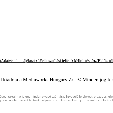
t
Adatvédelmi tájékoztató
Felhasználási feltételek
Hirdetési ászf
Előfizetői
d kiadója a Mediaworks Hungary Zrt. © Minden jog fen
őségi tartalmat jelent minden olvasó számára. Egyedülálló elérést, országos lef
elenési lehetőséget biztosít. Folyamatosan keressük az új irányokat és fejlődési