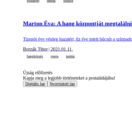
irodalom
tanítás
kultúra
Marton Éva: A hang központját megtalálni
Tizenöt éve végleg hazatért, tíz éve intett búcsút a szín
Borzák Tibor
| 2021.01.11.
hangképzés
opera
tanítás
Újság előfizetés
Kapja meg a legjobb történeteket a postaládájába!
Digitális lap
Nyomtatott lap