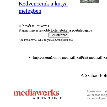
Kedvenceink a kutya
melegben
Hírlevél feliratkozás
Kapja meg a legjobb történeteket a postaládájába!
Feliratkozás
A feliratkozással Ön elfogadta a
Szabályzatunkat
Impresszum
Online médiaajánlat
Print médiaajánla
A Szabad Föl
Portfóliónk min
változatos megj
jövőnk záloga.