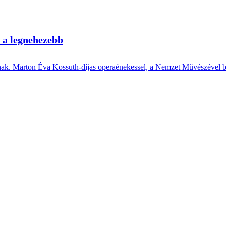
 a legnehezebb
padnak. Marton Éva Kossuth-díjas operaénekessel, a Nemzet Művészével b