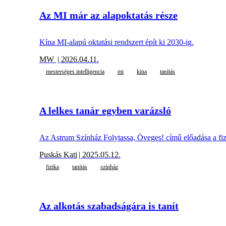
Az MI már az alapoktatás része
Kína MI-alapú oktatási rendszert épít ki 2030-ig.
MW
| 2026.04.11.
mesterséges intelligencia
mi
kína
tanítás
A lelkes tanár egyben varázsló
Az Astrum Színház Folytassa, Öveges! című előadása a fizi
Puskás Kati
| 2025.05.12.
fizika
tanítás
színház
Az alkotás szabadságára is tanít