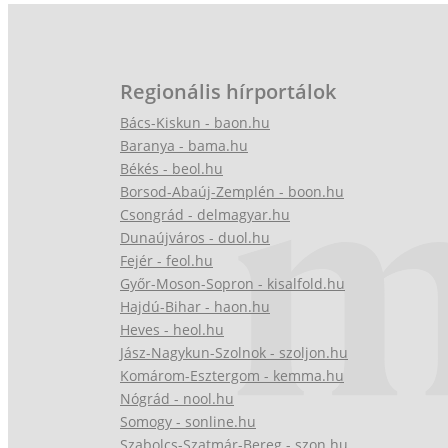
Regionális hírportálok
Bács-Kiskun - baon.hu
Baranya - bama.hu
Békés - beol.hu
Borsod-Abaúj-Zemplén - boon.hu
Csongrád - delmagyar.hu
Dunaújváros - duol.hu
Fejér - feol.hu
Győr-Moson-Sopron - kisalfold.hu
Hajdú-Bihar - haon.hu
Heves - heol.hu
Jász-Nagykun-Szolnok - szoljon.hu
Komárom-Esztergom - kemma.hu
Nógrád - nool.hu
Somogy - sonline.hu
Szabolcs-Szatmár-Bereg - szon.hu