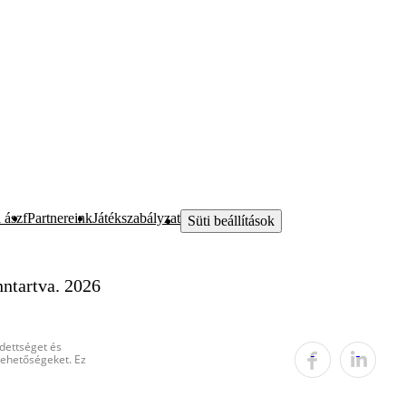
 ászf
Partnereink
Játékszabályzat
Süti beállítások
ntartva. 2026
edettséget és
 lehetőségeket. Ez