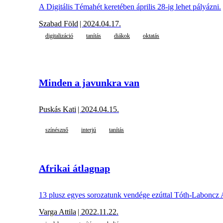
A Digitális Témahét keretében április 28-ig lehet pályázni.
Szabad Föld
| 2024.04.17.
digitalizáció
tanítás
diákok
oktatás
Minden a javunkra van
Puskás Kati
| 2024.04.15.
színésznő
interjú
tanítás
Afrikai átlagnap
13 plusz egyes sorozatunk vendége ezúttal Tóth-Laboncz A
Varga Attila
| 2022.11.22.