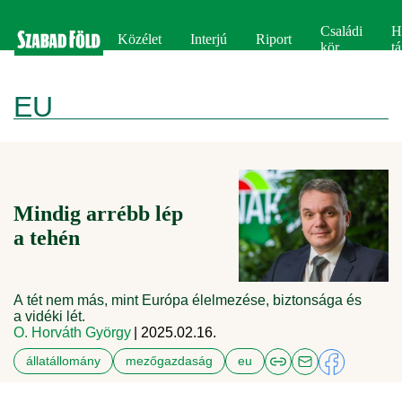
Családi
H
Közélet
Interjú
Riport
kör
tá
EU
Mindig arrébb lép
a tehén
A tét nem más, mint Európa élelmezése, biztonsága és
a vidéki lét.
O. Horváth György
| 2025.02.16.
állatállomány
mezőgazdaság
eu