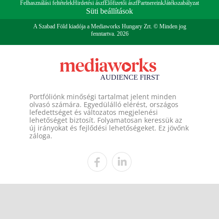
Felhasználási feltételek
Hirdetési ászf
Előfizetői ászf
Partnereink
Játékszabályzat
Süti beállítások
A Szabad Föld kiadója a Mediaworks Hungary Zrt. © Minden jog
fenntartva. 2026
Portfóliónk minőségi tartalmat jelent minden
olvasó számára. Egyedülálló elérést, országos
lefedettséget és változatos megjelenési
lehetőséget biztosít. Folyamatosan keressük az
új irányokat és fejlődési lehetőségeket. Ez jövőnk
záloga.