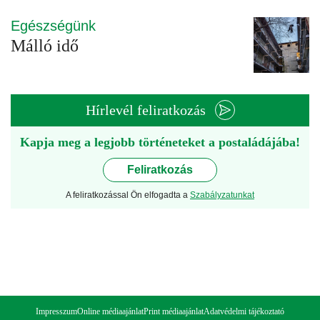
Egészségünk
Málló idő
Hírlevél feliratkozás
Kapja meg a legjobb történeteket a postaládájába!
Feliratkozás
A feliratkozással Ön elfogadta a
Szabályzatunkat
Impresszum
Online médiaajánlat
Print médiaajánlat
Adatvédelmi tájékoztató