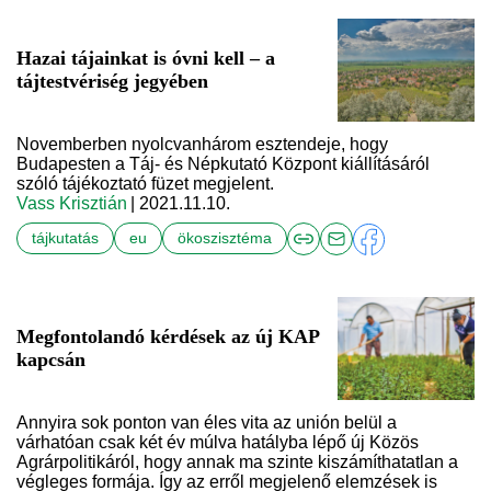
Hazai tájainkat is óvni kell – a
tájtestvériség jegyében
Novemberben nyolcvanhárom esztendeje, hogy
Budapesten a Táj- és Népkutató Központ kiállításáról
szóló tájékoztató füzet megjelent.
Vass Krisztián
| 2021.11.10.
tájkutatás
eu
ökoszisztéma
Megfontolandó kérdések az új KAP
kapcsán
Annyira sok ponton van éles vita az unión belül a
várhatóan csak két év múlva hatályba lépő új Közös
Agrárpolitikáról, hogy annak ma szinte kiszámíthatatlan a
végleges formája. Így az erről megjelenő elemzések is