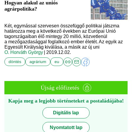
Hogyan alakul az uniós
agrárpolitika?
Két, egymással szervesen összefüggő politikai játszma
határozza meg a következő években az Európai Unió
tagországaiban élő mintegy 20 millió, közvetlenül
a mezőgazdasággal foglalkozó ember életét. Az egyik az
Egyesült Királyság kiválása, a másik az új uni
O. Horváth György
| 2019.12.02.
döntés
agrárium
eu
Újság előfizetés
Kapja meg a legjobb történeteket a postaládájába!
Digitális lap
Nyomtatott lap