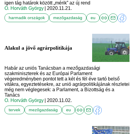
igen tág határok között „mérik” az új rend
O. Horváth György
| 2020.11.21.
harmadik országok
mezőgazdaság
eu
Alakul a jövő agrárpolitikája
Habár az uniós Tanácsban a mezőgazdasági
szakminiszterek és az Európai Parlament
végeredményben pontot tett a két és fél éve tartó belső
vitákra, egyeztetésekre, az unió agrárpolitikájának részletei
még nem véglegesek: a Parlament, a Bizottság és a
Tanács
O. Horváth György
| 2020.11.02.
tervek
mezőgazdaság
eu