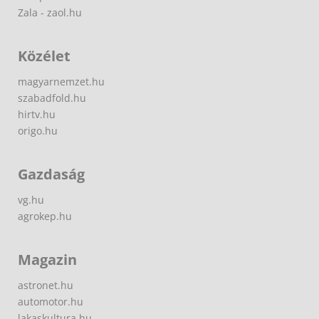
Zala - zaol.hu
Közélet
magyarnemzet.hu
szabadfold.hu
hirtv.hu
origo.hu
Gazdaság
vg.hu
agrokep.hu
Magazin
astronet.hu
automotor.hu
lakaskultura.hu