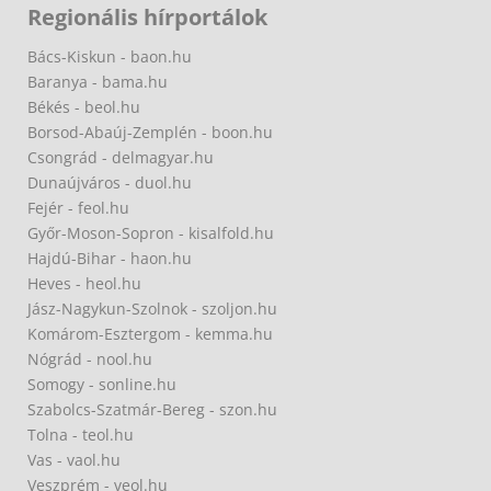
Regionális hírportálok
Bács-Kiskun - baon.hu
Baranya - bama.hu
Békés - beol.hu
Borsod-Abaúj-Zemplén - boon.hu
Csongrád - delmagyar.hu
Dunaújváros - duol.hu
Fejér - feol.hu
Győr-Moson-Sopron - kisalfold.hu
Hajdú-Bihar - haon.hu
Heves - heol.hu
Jász-Nagykun-Szolnok - szoljon.hu
Komárom-Esztergom - kemma.hu
Nógrád - nool.hu
Somogy - sonline.hu
Szabolcs-Szatmár-Bereg - szon.hu
Tolna - teol.hu
Vas - vaol.hu
Veszprém - veol.hu