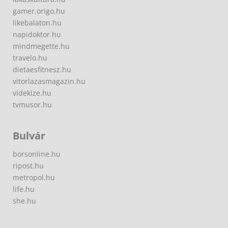
gamer.origo.hu
likebalaton.hu
napidoktor.hu
mindmegette.hu
travelo.hu
dietaesfitnesz.hu
vitorlazasmagazin.hu
videkize.hu
tvmusor.hu
Bulvár
borsonline.hu
ripost.hu
metropol.hu
life.hu
she.hu