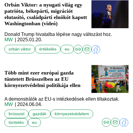
Orbán Viktor: a nyugati világ egy
patrióta, békepárti, migrációt
elutasító, családpárti elnököt kapott
Washingtonban (videó)
Donald Trump hivatalba lépése nagy változást hoz.
MW
| 2025.01.20.
orbán viktor
értékelés
eu
Több mint ezer európai gazda
tüntetett Brüsszelben az EU
környezetvédelmi politikája ellen
A demonstrálók az EU-s intézkedések ellen tiltakoztak.
MW
| 2024.06.04.
brüsszel
gazdák
környezetvédelem
tüntetés
eu