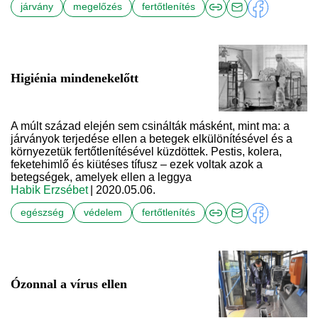
járvány
megelőzés
fertőtlenítés
Higiénia mindenekelőtt
A múlt század elején sem csinálták másként, mint ma: a
járványok terjedése ellen a betegek elkülönítésével és a
környezetük fertőtlenítésével küzdöttek. Pestis, kolera,
feketehimlő és kiütéses tífusz – ezek voltak azok a
betegségek, amelyek ellen a leggya
Habik Erzsébet
| 2020.05.06.
egészség
védelem
fertőtlenítés
Ózonnal a vírus ellen