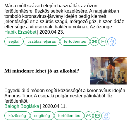
Már a múlt század elején használták az ózont
fertőtlenítésre, üszkös sebek kezelésére. A napjainkban
tomboló koronavírus-járvány idején pedig kiemelt
jelentőségű ez a szúrós szagú, mérgező gáz, hiszen ádáz
ellensége a vírusoknak, baktériumoknak. Az ózonge
Habik Erzsébet
| 2020.04.23.
sejtfal
tisztítási eljárás
fertőtlenítés
Mi mindenre lehet jó az alkohol?
Egyedülálló módon segíti közösségét a koronavírus idején
Ambrus Tibor. A csopaki polgármester pálinkából főz
fertőtlenítőt.
Balogh Boglárka
| 2020.04.11.
közösség
segítség
fertőtlenítés