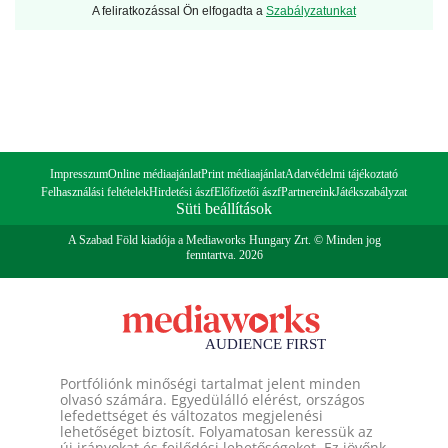
A feliratkozással Ön elfogadta a
Szabályzatunkat
Impresszum
Online médiaajánlat
Print médiaajánlat
Adatvédelmi tájékoztató
Felhasználási feltételek
Hirdetési ászf
Előfizetői ászf
Partnereink
Játékszabályzat
Süti beállítások
A Szabad Föld kiadója a Mediaworks Hungary Zrt. © Minden jog
fenntartva. 2026
Portfóliónk minőségi tartalmat jelent minden
olvasó számára. Egyedülálló elérést, országos
lefedettséget és változatos megjelenési
lehetőséget biztosít. Folyamatosan keressük az
új irányokat és fejlődési lehetőségeket. Ez jövőnk