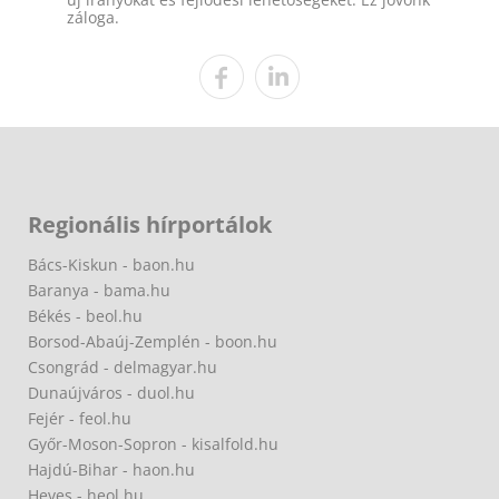
záloga.
Regionális hírportálok
Bács-Kiskun - baon.hu
Baranya - bama.hu
Békés - beol.hu
Borsod-Abaúj-Zemplén - boon.hu
Csongrád - delmagyar.hu
Dunaújváros - duol.hu
Fejér - feol.hu
Győr-Moson-Sopron - kisalfold.hu
Hajdú-Bihar - haon.hu
Heves - heol.hu