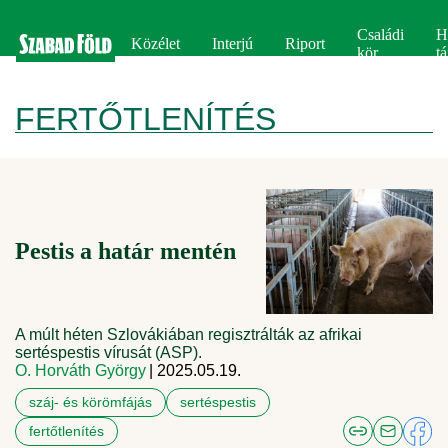
Családi
H
Közélet
Interjú
Riport
kör
tá
FERTŐTLENÍTÉS
Pestis a határ mentén
A múlt héten Szlovákiában regisztrálták az afrikai
sertéspestis vírusát (ASP).
O. Horváth György
| 2025.05.19.
száj- és körömfájás
sertéspestis
fertőtlenítés