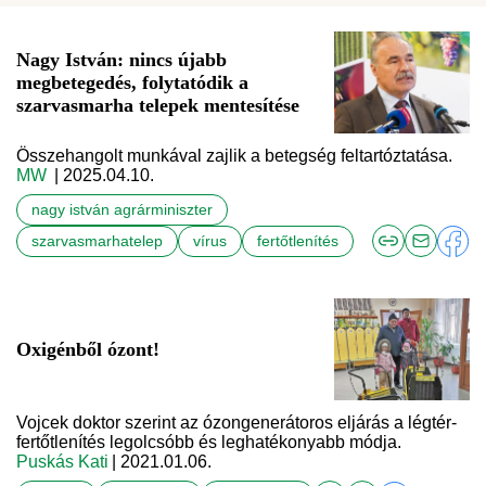
Nagy István: nincs újabb
megbetegedés, folytatódik a
szarvasmarha telepek mentesítése
Összehangolt munkával zajlik a betegség feltartóztatása.
MW
| 2025.04.10.
nagy istván agrárminiszter
szarvasmarhatelep
vírus
fertőtlenítés
Oxigénből ózont!
Vojcek doktor szerint az ózongenerátoros eljárás a légtér-
fertőtlenítés legolcsóbb és leghatékonyabb módja.
Puskás Kati
| 2021.01.06.