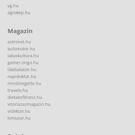
vg.hu
agrokep.hu
Magazin
astronet.hu
automotor.hu
lakaskultura.hu
gamer.origo.hu
likebalaton.hu
napidoktor.hu
mindmegette.hu
travelo.hu
dietaesfitnesz.hu
vitorlazasmagazin.hu
videkize.hu
tvmusor.hu