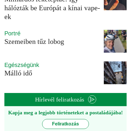
hálózták be Európát a kínai vape-
ek
Portré
Szemeiben tűz lobog
Egészségünk
Málló idő
Hírlevél feliratkozás
Kapja meg a legjobb történeteket a postaládájába!
Feliratkozás