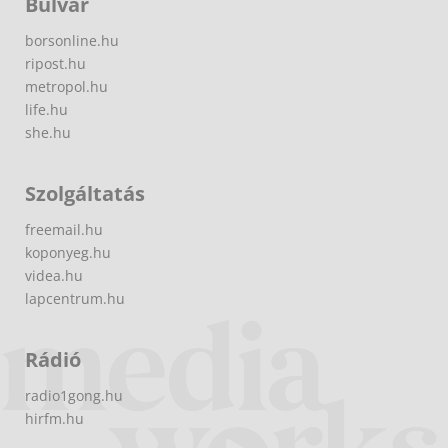
Bulvár
borsonline.hu
ripost.hu
metropol.hu
life.hu
she.hu
Szolgáltatás
freemail.hu
koponyeg.hu
videa.hu
lapcentrum.hu
Rádió
radio1gong.hu
hirfm.hu