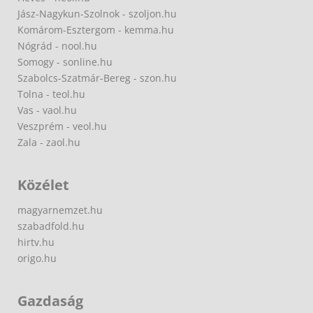
Jász-Nagykun-Szolnok - szoljon.hu
Komárom-Esztergom - kemma.hu
Nógrád - nool.hu
Somogy - sonline.hu
Szabolcs-Szatmár-Bereg - szon.hu
Tolna - teol.hu
Vas - vaol.hu
Veszprém - veol.hu
Zala - zaol.hu
Közélet
magyarnemzet.hu
szabadfold.hu
hirtv.hu
origo.hu
Gazdaság