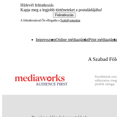
Hírlevél feliratkozás
Kapja meg a legjobb történeteket a postaládájába!
Feliratkozás
A feliratkozással Ön elfogadta a
Szabályzatunkat
Impresszum
Online médiaajánlat
Print médiaajánla
A Szabad Föl
Portfóliónk min
változatos megj
jövőnk záloga.