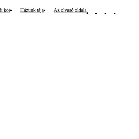
di kör
Házunk tája
Az olvasó oldala