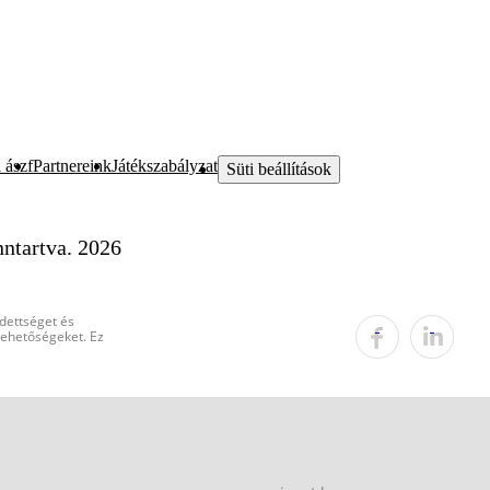
 ászf
Partnereink
Játékszabályzat
Süti beállítások
ntartva. 2026
edettséget és
 lehetőségeket. Ez