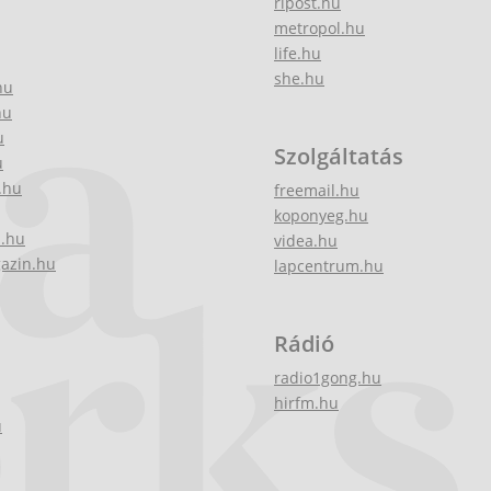
ripost.hu
metropol.hu
life.hu
she.hu
hu
hu
u
Szolgáltatás
u
.hu
freemail.hu
koponyeg.hu
z.hu
videa.hu
gazin.hu
lapcentrum.hu
Rádió
radio1gong.hu
hirfm.hu
u