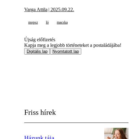
Varga Attila
| 2025.09.22.
mopsz
ló
macska
Újság előfizetés
Kapja meg a legjobb történeteket a postaládájába!
Digitális lap
Nyomtatott lap
Friss hírek
Házunk tája