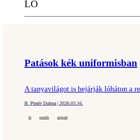
LÓ
Patások kék uniformisban
A tanyavilágot is bejárják lóháton a
B. Pintér Dalma
| 2026.03.16.
ló
rendőr
nógrád