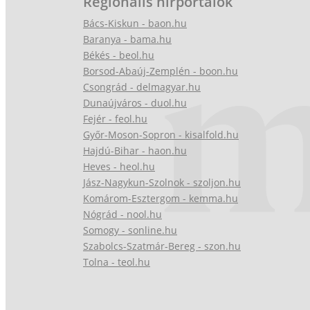
Regionális hírportálok
Bács-Kiskun - baon.hu
Baranya - bama.hu
Békés - beol.hu
Borsod-Abaúj-Zemplén - boon.hu
Csongrád - delmagyar.hu
Dunaújváros - duol.hu
Fejér - feol.hu
Győr-Moson-Sopron - kisalfold.hu
Hajdú-Bihar - haon.hu
Heves - heol.hu
Jász-Nagykun-Szolnok - szoljon.hu
Komárom-Esztergom - kemma.hu
Nógrád - nool.hu
Somogy - sonline.hu
Szabolcs-Szatmár-Bereg - szon.hu
Tolna - teol.hu