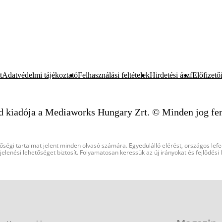
t
Adatvédelmi tájékoztató
Felhasználási feltételek
Hirdetési ászf
Előfizetői
d kiadója a Mediaworks Hungary Zrt. © Minden jog fen
őségi tartalmat jelent minden olvasó számára. Egyedülálló elérést, országos lef
elenési lehetőséget biztosít. Folyamatosan keressük az új irányokat és fejlődési