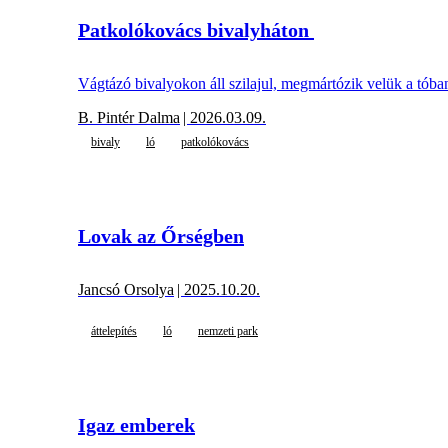
Patkolókovács bivalyháton
Vágtázó bivalyokon áll szilajul, megmártózik velük a tóba
B. Pintér Dalma
| 2026.03.09.
bivaly
ló
patkolókovács
Lovak az Őrségben
Jancsó Orsolya
| 2025.10.20.
áttelepítés
ló
nemzeti park
Igaz emberek