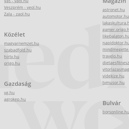
Magazin
Vas - vaol.hu
Veszprém - veol.hu
astronet.hu
Zala - zaol.hu
automotor.hu
lakaskultura.
gamer.origo.
Közélet
likebalaton.h
napidoktor.h
magyarnemzet.hu
mindmegette
szabadfold.hu
travelo.hu
hirtv.hu
dietaesfitnes
origo.hu
vitorlazasma
videkize.hu
Gazdaság
tvmusor.hu
vg.hu
agrokep.hu
Bulvár
borsonline.h