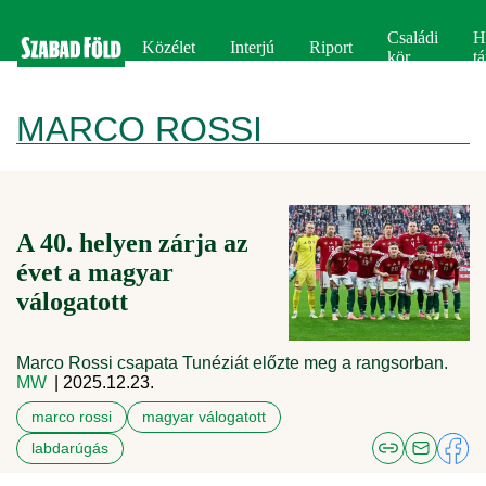
Családi
H
Közélet
Interjú
Riport
kör
tá
MARCO ROSSI
A 40. helyen zárja az
évet a magyar
válogatott
Marco Rossi csapata Tunéziát előzte meg a rangsorban.
MW
| 2025.12.23.
marco rossi
magyar válogatott
labdarúgás