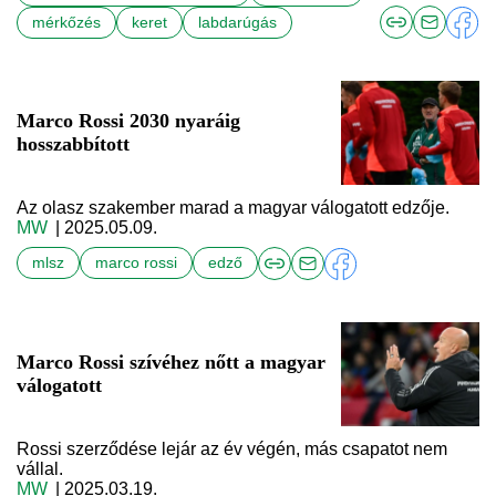
mérkőzés
keret
labdarúgás
Marco Rossi 2030 nyaráig
hosszabbított
Az olasz szakember marad a magyar válogatott edzője.
MW
| 2025.05.09.
mlsz
marco rossi
edző
Marco Rossi szívéhez nőtt a magyar
válogatott
Rossi szerződése lejár az év végén, más csapatot nem
vállal.
MW
| 2025.03.19.