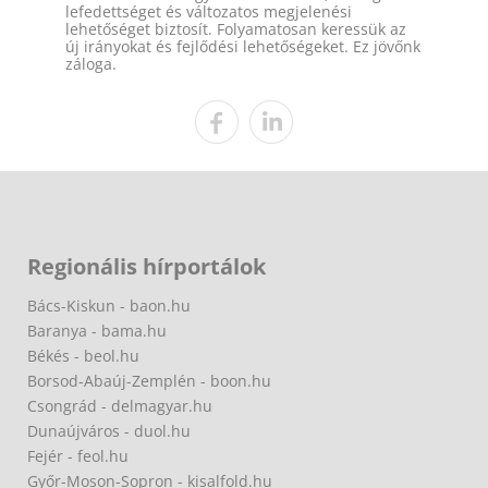
lefedettséget és változatos megjelenési
lehetőséget biztosít. Folyamatosan keressük az
új irányokat és fejlődési lehetőségeket. Ez jövőnk
záloga.
Regionális hírportálok
Bács-Kiskun - baon.hu
Baranya - bama.hu
Békés - beol.hu
Borsod-Abaúj-Zemplén - boon.hu
Csongrád - delmagyar.hu
Dunaújváros - duol.hu
Fejér - feol.hu
Győr-Moson-Sopron - kisalfold.hu