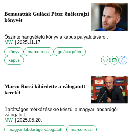
Bemutatták Gulácsi Péter önéletrajzi
könyvét
Őszinte hangvételű könyv a kapus pályafutásáról.
MW
| 2025.11.17.
könyv
marco rossi
gulácsi péter
kapus
Marco Rossi kihirdette a válogatott
keretét
Barátságos mérkőzésekre készül a magyar labdarúgó-
válogatott.
MW
| 2025.05.20.
magyar labdarúgó-válogatott
marco rossi