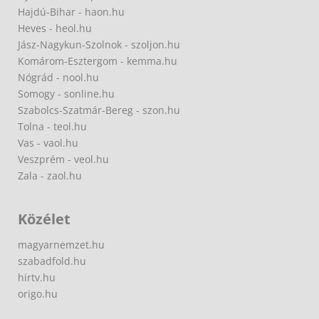
Hajdú-Bihar - haon.hu
Heves - heol.hu
Jász-Nagykun-Szolnok - szoljon.hu
Komárom-Esztergom - kemma.hu
Nógrád - nool.hu
Somogy - sonline.hu
Szabolcs-Szatmár-Bereg - szon.hu
Tolna - teol.hu
Vas - vaol.hu
Veszprém - veol.hu
Zala - zaol.hu
Közélet
magyarnemzet.hu
szabadfold.hu
hirtv.hu
origo.hu