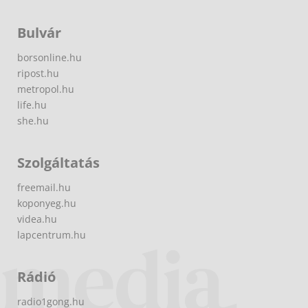
Bulvár
borsonline.hu
ripost.hu
metropol.hu
life.hu
she.hu
Szolgáltatás
freemail.hu
koponyeg.hu
videa.hu
lapcentrum.hu
Rádió
radio1gong.hu