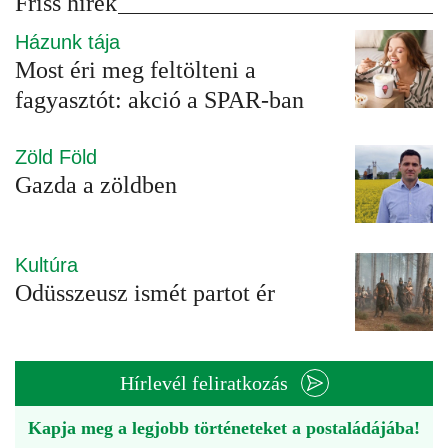
Friss hírek
Házunk tája
Most éri meg feltölteni a
fagyasztót: akció a SPAR-ban
Zöld Föld
Gazda a zöldben
Kultúra
Odüsszeusz ismét partot ér
Hírlevél feliratkozás
Kapja meg a legjobb történeteket a postaládájába!