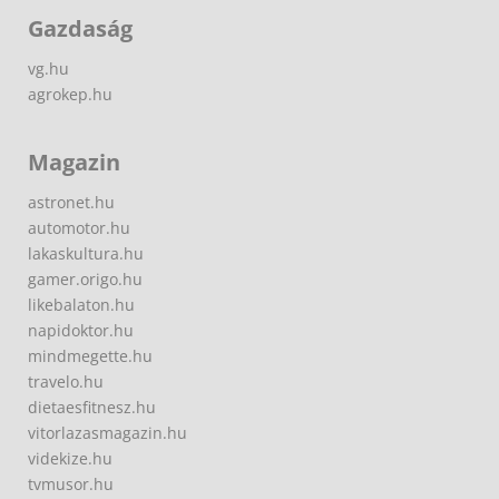
Gazdaság
vg.hu
agrokep.hu
Magazin
astronet.hu
automotor.hu
lakaskultura.hu
gamer.origo.hu
likebalaton.hu
napidoktor.hu
mindmegette.hu
travelo.hu
dietaesfitnesz.hu
vitorlazasmagazin.hu
videkize.hu
tvmusor.hu