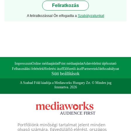
Feliratkozás
A feliratkozással Ön elfogadta a
Szabályzatunkat
Impresszum
Online médiaajánlat
Print médiaajánlat
Adatvédelmi tájékoztató
Felhasználási feltételek
Hirdetési ászf
Előfizetői ászf
Partnereink
Játékszabályzat
Süti beállítások
A Szabad Föld kiadója a Mediaworks Hungary Zrt. © Minden jog
fenntartva. 2026
Portfóliónk minőségi tartalmat jelent minden
olvasó számára. Egyedülálló elérést, országos