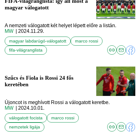
FIFA-világranglista: így áll most a
magyar válogatott
A nemzeti válogatott két helyet lépett előre a listán.
MW
| 2024.11.29.
magyar labdarúgó-válogatott
marco rossi
fifa-világranglista
Szűcs és Fiola is Rossi 24 fős
keretében
Újoncot is meghívott Rossi a válogatott keretbe.
MW
| 2024.10.01.
válogatott focista
marco rossi
nemzetek ligája