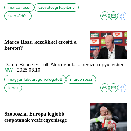
marco rossi
szövetségi kapitány
szerződés
Marco Rossi kezdőkkel erősíti a
keretet?
Dárdai Bence és Tóth Alex debütál a nemzeti együttesben.
MW
| 2025.03.10.
magyar labdarúgó-válogatott
marco rossi
keret
Szoboszlai Európa legjobb
csapatának vezéregyénisége