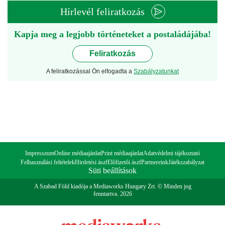
Hírlevél feliratkozás
Kapja meg a legjobb történeteket a postaládájába!
Feliratkozás
A feliratkozással Ön elfogadta a
Szabályzatunkat
Impresszum
Online médiaajánlat
Print médiaajánlat
Adatvédelmi tájékoztató
Felhasználási feltételek
Hirdetési ászf
Előfizetői ászf
Partnereink
Játékszabályzat
Süti beállítások
A Szabad Föld kiadója a Mediaworks Hungary Zrt. © Minden jog
fenntartva. 2026