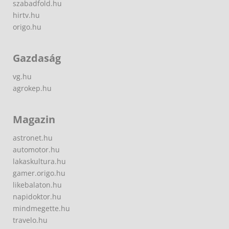
szabadfold.hu
hirtv.hu
origo.hu
Gazdaság
vg.hu
agrokep.hu
Magazin
astronet.hu
automotor.hu
lakaskultura.hu
gamer.origo.hu
likebalaton.hu
napidoktor.hu
mindmegette.hu
travelo.hu