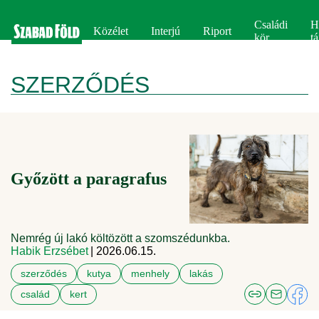
Családi
H
Közélet
Interjú
Riport
kör
tá
SZERZŐDÉS
Győzött a paragrafus
Nemrég új lakó költözött a szomszédunkba.
Habik Erzsébet
| 2026.06.15.
szerződés
kutya
menhely
lakás
család
kert