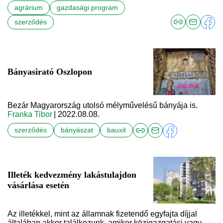
agrárium
gazdasági program
szerződés
Bányasirató Oszlopon
Bezár Magyarország utolsó mélyművelésű bányája is.
Franka Tibor
| 2022.08.08.
szerződés
bányászat
bauxit
Illeték kedvezmény lakástulajdon
vásárlása esetén
Az illetékkel, mint az államnak fizetendő egyfajta díjjal
általában akkor találkozunk, amikor közigazgatási vagy