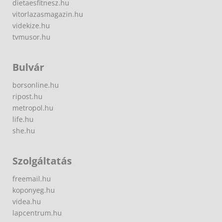
dietaesfitnesz.hu
vitorlazasmagazin.hu
videkize.hu
tvmusor.hu
Bulvár
borsonline.hu
ripost.hu
metropol.hu
life.hu
she.hu
Szolgáltatás
freemail.hu
koponyeg.hu
videa.hu
lapcentrum.hu