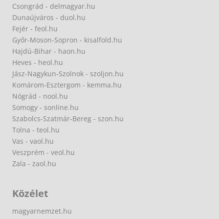
Csongrád - delmagyar.hu
Dunaújváros - duol.hu
Fejér - feol.hu
Győr-Moson-Sopron - kisalfold.hu
Hajdú-Bihar - haon.hu
Heves - heol.hu
Jász-Nagykun-Szolnok - szoljon.hu
Komárom-Esztergom - kemma.hu
Nógrád - nool.hu
Somogy - sonline.hu
Szabolcs-Szatmár-Bereg - szon.hu
Tolna - teol.hu
Vas - vaol.hu
Veszprém - veol.hu
Zala - zaol.hu
Közélet
magyarnemzet.hu