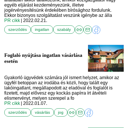
egyéb eljárást kezdeményezünk, illetve
jogérvényesítésünk érdekében bírósághoz fordulunk.
Ekkor bizonyos szolgáltatást veszünk igénybe az álla
PR cikk
| 2022.02.21.
szerződés
ingatlan
szabály
Foglaló nyújtása ingatlan vásárlása
esetén
Gyakorló ügyvédek számára jól ismert helyzet, amikor az
ügyfél betoppan az irodába és közli, hogy talált egy
lakóingatlant, megállapodott az eladóval és foglalót is
fizetett, majd elővesz egy kockás papírra írt átvételi
elismervényt, melyen szerepel a fo
PR cikk
| 2022.01.07.
szerződés
vásárlás
jog