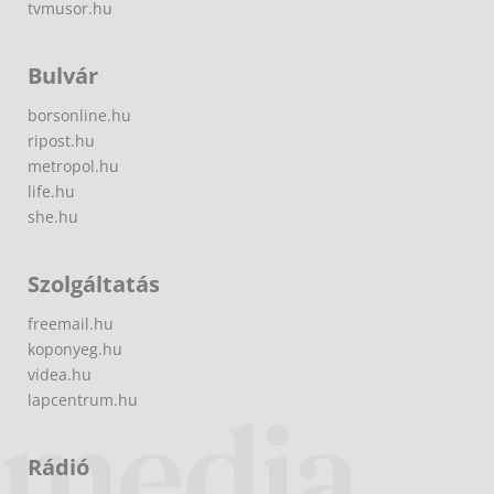
tvmusor.hu
Bulvár
borsonline.hu
ripost.hu
metropol.hu
life.hu
she.hu
Szolgáltatás
freemail.hu
koponyeg.hu
videa.hu
lapcentrum.hu
Rádió