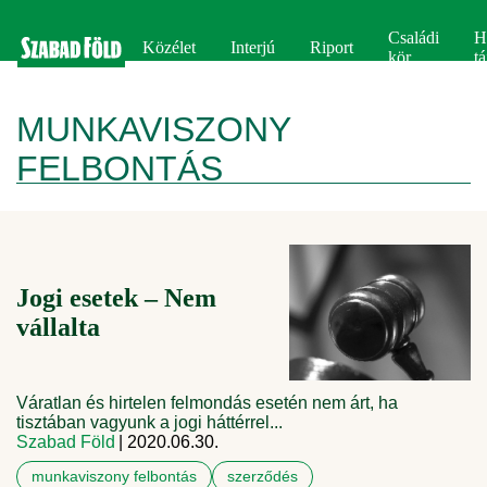
Családi
H
Közélet
Interjú
Riport
kör
tá
MUNKAVISZONY
FELBONTÁS
Jogi esetek – Nem
vállalta
Váratlan és hirtelen felmondás esetén nem árt, ha
tisztában vagyunk a jogi háttérrel...
Szabad Föld
| 2020.06.30.
munkaviszony felbontás
szerződés