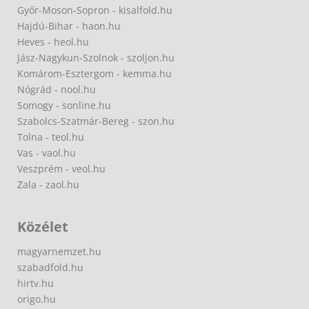
Győr-Moson-Sopron - kisalfold.hu
Hajdú-Bihar - haon.hu
Heves - heol.hu
Jász-Nagykun-Szolnok - szoljon.hu
Komárom-Esztergom - kemma.hu
Nógrád - nool.hu
Somogy - sonline.hu
Szabolcs-Szatmár-Bereg - szon.hu
Tolna - teol.hu
Vas - vaol.hu
Veszprém - veol.hu
Zala - zaol.hu
Közélet
magyarnemzet.hu
szabadfold.hu
hirtv.hu
origo.hu