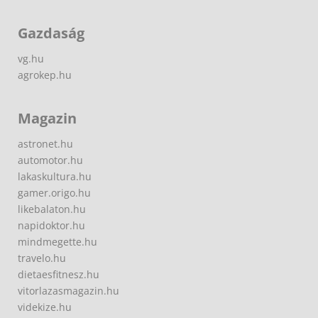
Gazdaság
vg.hu
agrokep.hu
Magazin
astronet.hu
automotor.hu
lakaskultura.hu
gamer.origo.hu
likebalaton.hu
napidoktor.hu
mindmegette.hu
travelo.hu
dietaesfitnesz.hu
vitorlazasmagazin.hu
videkize.hu