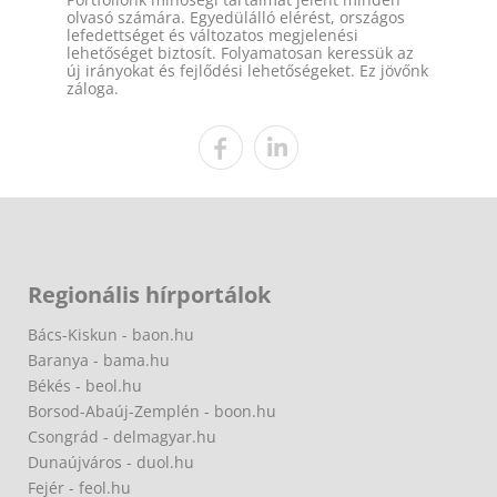
olvasó számára. Egyedülálló elérést, országos
lefedettséget és változatos megjelenési
lehetőséget biztosít. Folyamatosan keressük az
új irányokat és fejlődési lehetőségeket. Ez jövőnk
záloga.
Regionális hírportálok
Bács-Kiskun - baon.hu
Baranya - bama.hu
Békés - beol.hu
Borsod-Abaúj-Zemplén - boon.hu
Csongrád - delmagyar.hu
Dunaújváros - duol.hu
Fejér - feol.hu