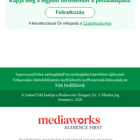
Kapja meg a legjobb történeteket a postaládájába!
Feliratkozás
A feliratkozással Ön elfogadta a
Szabályzatunkat
Impresszum
Online médiaajánlat
Print médiaajánlat
Adatvédelmi tájékoztató
Felhasználási feltételek
Hirdetési ászf
Előfizetői ászf
Partnereink
Játékszabályzat
Süti beállítások
A Szabad Föld kiadója a Mediaworks Hungary Zrt. © Minden jog
fenntartva. 2026
Portfóliónk minőségi tartalmat jelent minden