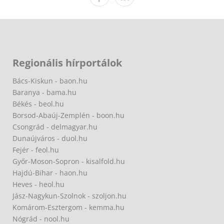
Regionális hírportálok
Bács-Kiskun - baon.hu
Baranya - bama.hu
Békés - beol.hu
Borsod-Abaúj-Zemplén - boon.hu
Csongrád - delmagyar.hu
Dunaújváros - duol.hu
Fejér - feol.hu
Győr-Moson-Sopron - kisalfold.hu
Hajdú-Bihar - haon.hu
Heves - heol.hu
Jász-Nagykun-Szolnok - szoljon.hu
Komárom-Esztergom - kemma.hu
Nógrád - nool.hu