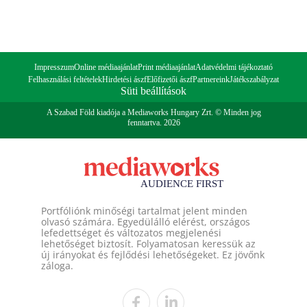
Impresszum
Online médiaajánlat
Print médiaajánlat
Adatvédelmi tájékoztató
Felhasználási feltételek
Hirdetési ászf
Előfizetői ászf
Partnereink
Játékszabályzat
Süti beállítások
A Szabad Föld kiadója a Mediaworks Hungary Zrt. © Minden jog
fenntartva. 2026
Portfóliónk minőségi tartalmat jelent minden
olvasó számára. Egyedülálló elérést, országos
lefedettséget és változatos megjelenési
lehetőséget biztosít. Folyamatosan keressük az
új irányokat és fejlődési lehetőségeket. Ez jövőnk
záloga.