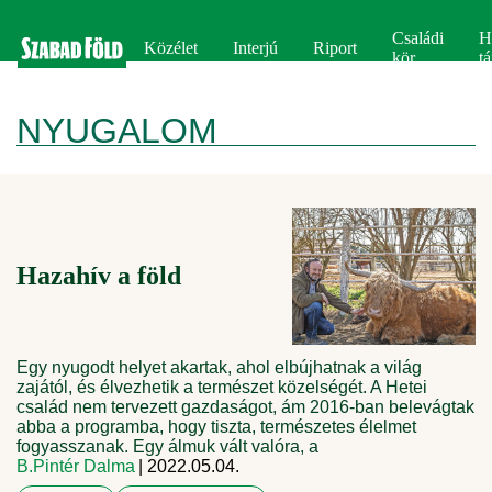
Családi
H
Közélet
Interjú
Riport
kör
tá
NYUGALOM
Hazahív a föld
Egy nyugodt helyet akartak, ahol elbújhatnak a világ
zajától, és élvezhetik a természet közelségét. A Hetei
család nem tervezett gazdaságot, ám 2016-ban belevágtak
abba a programba, hogy tiszta, természetes élelmet
fogyasszanak. Egy álmuk vált valóra, a
B.Pintér Dalma
| 2022.05.04.