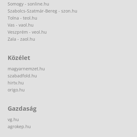
Somogy - sonline.hu
Szabolcs-Szatmár-Bereg - szon.hu
Tolna - teol.hu
Vas - vaol.hu
Veszprém - veol.hu
Zala - zaol.hu
Közélet
magyarnemzet.hu
szabadfold.hu
hirtv.hu
origo.hu
Gazdaság
vg.hu
agrokep.hu