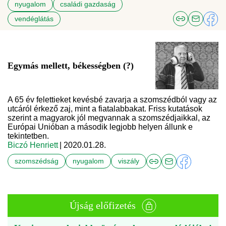
nyugalom
családi gazdaság
vendéglátás
Egymás mellett, békességben (?)
A 65 év felettieket kevésbé zavarja a szomszédból vagy az
utcáról érkező zaj, mint a fiatalabbakat. Friss kutatások
szerint a magyarok jól megvannak a szomszédjaikkal, az
Európai Unióban a második legjobb helyen állunk e
tekintetben.
Biczó Henriett
| 2020.01.28.
szomszédság
nyugalom
viszály
Újság előfizetés