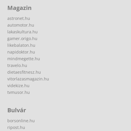
Magazin
astronet.hu
automotor.hu
lakaskultura.hu
gamer.origo.hu
likebalaton.hu
napidoktor.hu
mindmegette.hu
travelo.hu
dietaesfitnesz.hu
vitorlazasmagazin.hu
videkize.hu
tvmusor.hu
Bulvár
borsonline.hu
ripost.hu