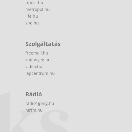
ripost.hu
metropol.hu
life.hu
she.hu
Szolgáltatás
freemail.hu
koponyeg.hu
videa.hu
lapcentrum.hu
Rádió
radio1gong.hu
hirfm.hu