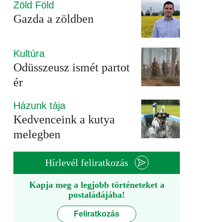
Zöld Föld
Gazda a zöldben
Kultúra
Odüsszeusz ismét partot
ér
Házunk tája
Kedvenceink a kutya
melegben
Hírlevél feliratkozás
Kapja meg a legjobb történeteket a
postaládájába!
Feliratkozás