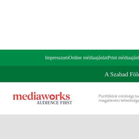
Impresszum
Online médiaajánlat
Print médiaajánl
A Szabad Föl
Portfóliónk minőségi ta
megjelenési lehetőséget