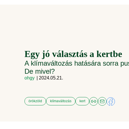
Egy jó választás a kertbe
A klímaváltozás hatására sorra pusz
De mivel?
ohgy
| 2024.05.21.
örökzöld
klímaváltozás
kert