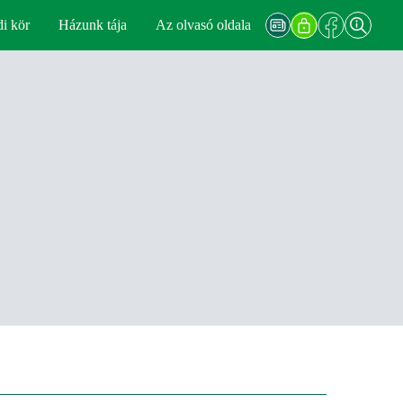
di kör
Házunk tája
Az olvasó oldala