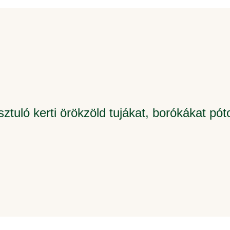
tuló kerti örökzöld tujákat, borókákat pótol