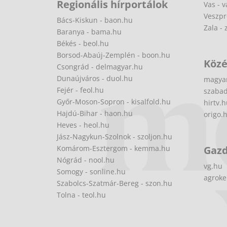
Regionális hírportálok
Vas - v
Veszpr
Bács-Kiskun - baon.hu
Zala - 
Baranya - bama.hu
Békés - beol.hu
Borsod-Abaúj-Zemplén - boon.hu
Közé
Csongrád - delmagyar.hu
Dunaújváros - duol.hu
magya
Fejér - feol.hu
szabad
Győr-Moson-Sopron - kisalfold.hu
hirtv.
Hajdú-Bihar - haon.hu
origo.
Heves - heol.hu
Jász-Nagykun-Szolnok - szoljon.hu
Komárom-Esztergom - kemma.hu
Gaz
Nógrád - nool.hu
vg.hu
Somogy - sonline.hu
agroke
Szabolcs-Szatmár-Bereg - szon.hu
Tolna - teol.hu