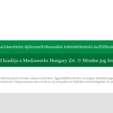
at
Adatvédelmi tájékoztató
Felhasználási feltételek
Hirdetési ászf
Előfizet
d kiadója a Mediaworks Hungary Zrt. © Minden jog fen
rtalmat jelent minden olvasó számára. Egyedülálló elérést, országos lefedettsége
 biztosít. Folyamatosan keressük az új irányokat és fejlődési lehetőségeket. Ez j