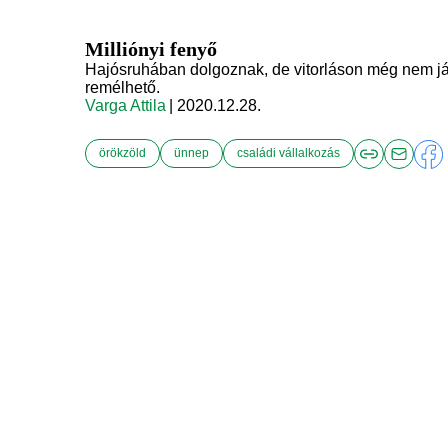
Milliónyi fenyő
Hajósruhában dolgoznak, de vitorláson még nem j
remélhető.
Varga Attila
| 2020.12.28.
örökzöld
ünnep
családi vállalkozás