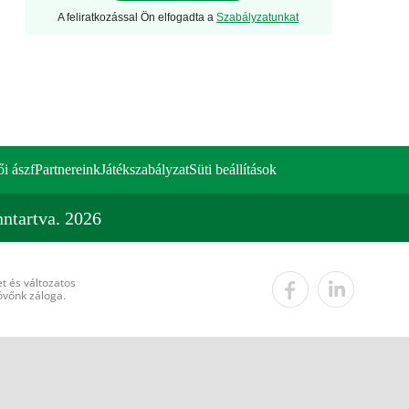
A feliratkozással Ön elfogadta a
Szabályzatunkat
ői ászf
Partnereink
Játékszabályzat
Süti beállítások
ntartva. 2026
t és változatos
övőnk záloga.