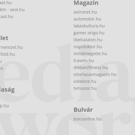
Magazin
aol.hu
ém - veol.hu
astronet.hu
zaol.hu
automotor.hu
lakaskultura.hu
gamer.origo.hu
let
likebalaton.hu
napidoktor.hu
rnemzet.hu
mindmegette.hu
fold.hu
travelo.hu
hu
dietaesfitnesz.hu
hu
vitorlazasmagazin.hu
videkize.hu
daság
tvmusor.hu
p.hu
Bulvár
borsonline.hu