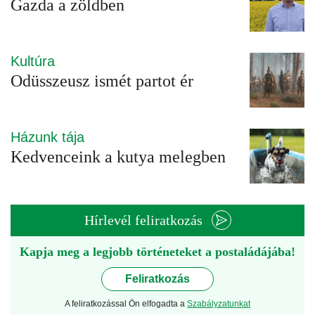
Gazda a zöldben
Kultúra
Odüsszeusz ismét partot ér
Házunk tája
Kedvenceink a kutya melegben
Hírlevél feliratkozás
Kapja meg a legjobb történeteket a postaládájába!
Feliratkozás
A feliratkozással Ön elfogadta a
Szabályzatunkat