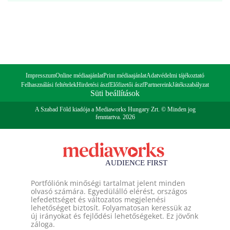
Impresszum
Online médiaajánlat
Print médiaajánlat
Adatvédelmi tájékoztató
Felhasználási feltételek
Hirdetési ászf
Előfizetői ászf
Partnereink
Játékszabályzat
Süti beállítások
A Szabad Föld kiadója a Mediaworks Hungary Zrt. © Minden jog
fenntartva. 2026
Portfóliónk minőségi tartalmat jelent minden
olvasó számára. Egyedülálló elérést, országos
lefedettséget és változatos megjelenési
lehetőséget biztosít. Folyamatosan keressük az
új irányokat és fejlődési lehetőségeket. Ez jövőnk
záloga.