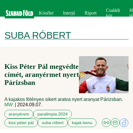
Családi
H
Közélet
Interjú
Riport
kör
tá
SUBA RÓBERT
Kiss Péter Pál megvédte
címét, aranyérmet nyert
Párizsban
A kajakos fölényes sikert aratva nyert aranyat Párizsban.
MW
| 2024.09.07.
aranyérem
paralimpia 2024
kiss péter pál
suba róbert
kajak-kenu