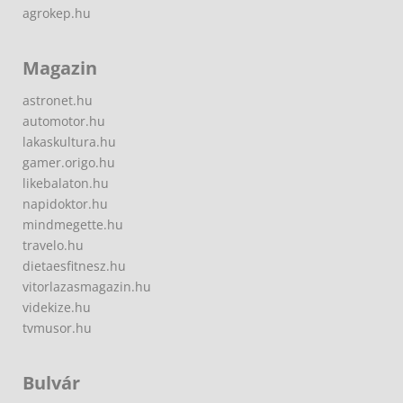
agrokep.hu
Magazin
astronet.hu
automotor.hu
lakaskultura.hu
gamer.origo.hu
likebalaton.hu
napidoktor.hu
mindmegette.hu
travelo.hu
dietaesfitnesz.hu
vitorlazasmagazin.hu
videkize.hu
tvmusor.hu
Bulvár