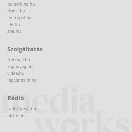
borsonline.hu
ripost.hu
metropol.hu
life.hu
she.hu
Szolgáltatás
freemail.hu
koponyeg.hu
videa.hu
lapcentrum.hu
Rádió
radio1gong.hu
hirfm.hu