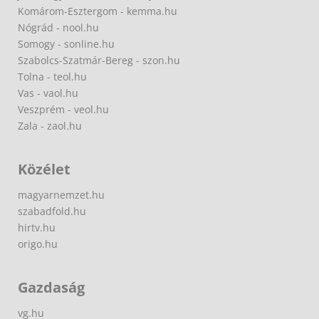
Komárom-Esztergom - kemma.hu
Nógrád - nool.hu
Somogy - sonline.hu
Szabolcs-Szatmár-Bereg - szon.hu
Tolna - teol.hu
Vas - vaol.hu
Veszprém - veol.hu
Zala - zaol.hu
Közélet
magyarnemzet.hu
szabadfold.hu
hirtv.hu
origo.hu
Gazdaság
vg.hu