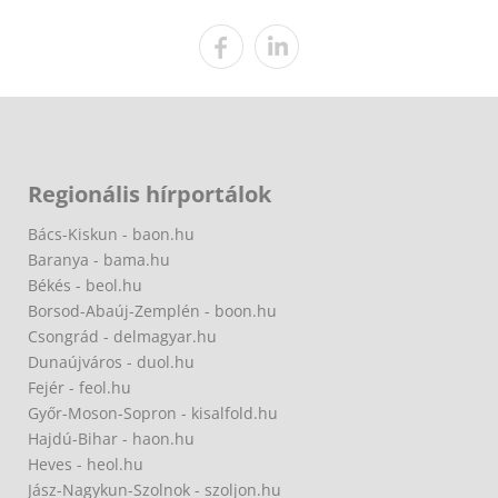
Regionális hírportálok
Bács-Kiskun - baon.hu
Baranya - bama.hu
Békés - beol.hu
Borsod-Abaúj-Zemplén - boon.hu
Csongrád - delmagyar.hu
Dunaújváros - duol.hu
Fejér - feol.hu
Győr-Moson-Sopron - kisalfold.hu
Hajdú-Bihar - haon.hu
Heves - heol.hu
Jász-Nagykun-Szolnok - szoljon.hu