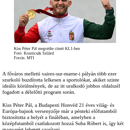
Kiss Péter Pál megvédte címét KL1-ben
Fotó: Koszticsák Szilárd
Forrás: MTI
A főváros melletti vaires-sur-marne-i pályán több ezer
szurkoló buzdította lelkesen a sportolókat, akiket szinte
ideális körülmények, de az itt uralkodó jobbos oldalszél
fogadott a délelőtti program során.
Kiss Péter Pál, a Budapesti Honvéd 21 éves világ- és
Európa-bajnok versenyzője már a pénteki előfutamból
biztosította a helyét a fináléban, amelyben a
középfutamból csatlakozott hozzá Suba Róbert is, így két
magyarért lehetett szorítani.