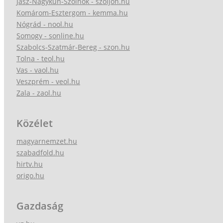
Jász-Nagykun-Szolnok - szoljon.hu
Komárom-Esztergom - kemma.hu
Nógrád - nool.hu
Somogy - sonline.hu
Szabolcs-Szatmár-Bereg - szon.hu
Tolna - teol.hu
Vas - vaol.hu
Veszprém - veol.hu
Zala - zaol.hu
Közélet
magyarnemzet.hu
szabadfold.hu
hirtv.hu
origo.hu
Gazdaság