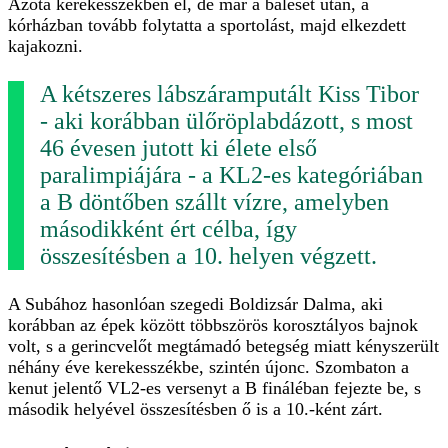
Azóta kerekesszékben él, de már a baleset után, a
kórházban tovább folytatta a sportolást, majd elkezdett
kajakozni.
A kétszeres lábszáramputált Kiss Tibor
- aki korábban ülőröplabdázott, s most
46 évesen jutott ki élete első
paralimpiájára - a KL2-es kategóriában
a B döntőben szállt vízre, amelyben
másodikként ért célba, így
összesítésben a 10. helyen végzett.
A Subához hasonlóan szegedi Boldizsár Dalma, aki
korábban az épek között többszörös korosztályos bajnok
volt, s a gerincvelőt megtámadó betegség miatt kényszerült
néhány éve kerekesszékbe, szintén újonc. Szombaton a
kenut jelentő VL2-es versenyt a B fináléban fejezte be, s
második helyével összesítésben ő is a 10.-ként zárt.