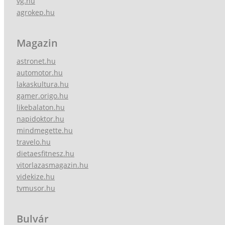
vg.hu
agrokep.hu
Magazin
astronet.hu
automotor.hu
lakaskultura.hu
gamer.origo.hu
likebalaton.hu
napidoktor.hu
mindmegette.hu
travelo.hu
dietaesfitnesz.hu
vitorlazasmagazin.hu
videkize.hu
tvmusor.hu
Bulvár