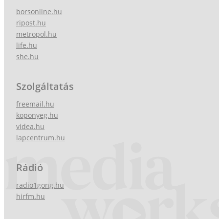
borsonline.hu
ripost.hu
metropol.hu
life.hu
she.hu
Szolgáltatás
freemail.hu
koponyeg.hu
videa.hu
lapcentrum.hu
Rádió
radio1gong.hu
hirfm.hu