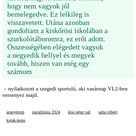
hogy nem vagyok jól
bemelegedve. Ez lelkileg is
visszavetett. Utána azonban
gondoltam a kiskőrösi iskolában a
szurkolótáboromra, ez erőt adott.
Összességében elégedett vagyok
a negyedik hellyel és megyek
tovább, hiszen van még egy
számom
– nyilatkozott a szegedi sportoló, aki vasárnap VL2-ben
versenyez majd.
aranyérem
paralimpia 2024
kiss péter pál
suba róbert
kajak-kenu