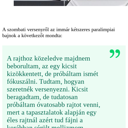
A szombati versenyről az immár kétszeres paralimpiai
bajnok a következőt mondta:
A rajthoz közeledve majdnem
beborultam, az egy kicsit
kizökkentett, de próbáltam ismét
fókuszálni. Tudtam, hogyan
szeretnék versenyezni. Kicsit
beragadtam, de tudatosan
próbáltam óvatosabb rajtot venni,
mert a tapasztalatok alapján egy
éles rajtnál azért tud fájni a
korábban sérült mellizmom.