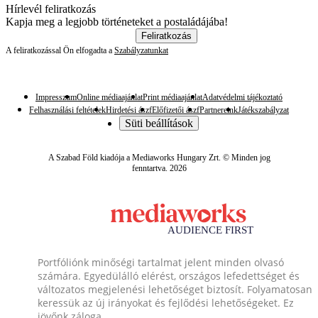
Hírlevél feliratkozás
Kapja meg a legjobb történeteket a postaládájába!
Feliratkozás
A feliratkozással Ön elfogadta a
Szabályzatunkat
Impresszum
Online médiaajánlat
Print médiaajánlat
Adatvédelmi tájékoztató
Felhasználási feltételek
Hirdetési ászf
Előfizetői ászf
Partnereink
Játékszabályzat
Süti beállítások
A Szabad Föld kiadója a Mediaworks Hungary Zrt. © Minden jog
fenntartva. 2026
Portfóliónk minőségi tartalmat jelent minden olvasó
számára. Egyedülálló elérést, országos lefedettséget és
változatos megjelenési lehetőséget biztosít. Folyamatosan
keressük az új irányokat és fejlődési lehetőségeket. Ez
jövőnk záloga.