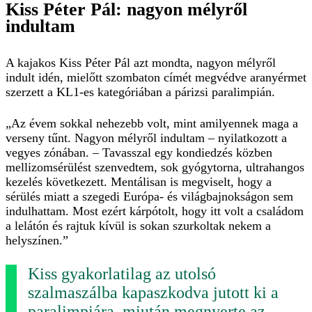
Kiss Péter Pál: nagyon mélyről
indultam
A kajakos Kiss Péter Pál azt mondta, nagyon mélyről
indult idén, mielőtt szombaton címét megvédve aranyérmet
szerzett a KL1-es kategóriában a párizsi paralimpián.
„Az évem sokkal nehezebb volt, mint amilyennek maga a
verseny tűnt. Nagyon mélyről indultam – nyilatkozott a
vegyes zónában. – Tavasszal egy kondiedzés közben
mellizomsérülést szenvedtem, sok gyógytorna, ultrahangos
kezelés következett. Mentálisan is megviselt, hogy a
sérülés miatt a szegedi Európa- és világbajnokságon sem
indulhattam. Most ezért kárpótolt, hogy itt volt a családom
a lelátón és rajtuk kívül is sokan szurkoltak nekem a
helyszínen.”
Kiss gyakorlatilag az utolsó
szalmaszálba kapaszkodva jutott ki a
paralimpiára, miután megnyerte az