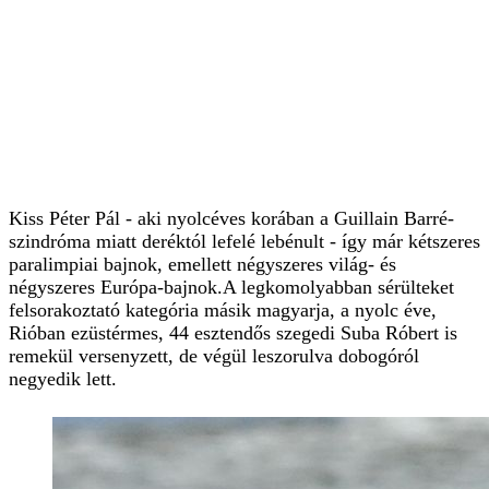
Kiss Péter Pál - aki nyolcéves korában a Guillain Barré-
szindróma miatt deréktól lefelé lebénult - így már kétszeres
paralimpiai bajnok, emellett négyszeres világ- és
négyszeres Európa-bajnok.A legkomolyabban sérülteket
felsorakoztató kategória másik magyarja, a nyolc éve,
Rióban ezüstérmes, 44 esztendős szegedi Suba Róbert is
remekül versenyzett, de végül leszorulva dobogóról
negyedik lett.