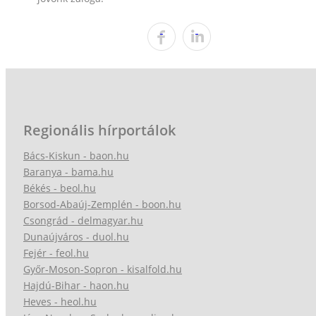
Regionális hírportálok
Bács-Kiskun - baon.hu
Baranya - bama.hu
Békés - beol.hu
Borsod-Abaúj-Zemplén - boon.hu
Csongrád - delmagyar.hu
Dunaújváros - duol.hu
Fejér - feol.hu
Győr-Moson-Sopron - kisalfold.hu
Hajdú-Bihar - haon.hu
Heves - heol.hu