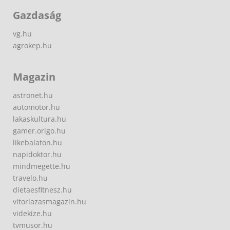
Gazdaság
vg.hu
agrokep.hu
Magazin
astronet.hu
automotor.hu
lakaskultura.hu
gamer.origo.hu
likebalaton.hu
napidoktor.hu
mindmegette.hu
travelo.hu
dietaesfitnesz.hu
vitorlazasmagazin.hu
videkize.hu
tvmusor.hu