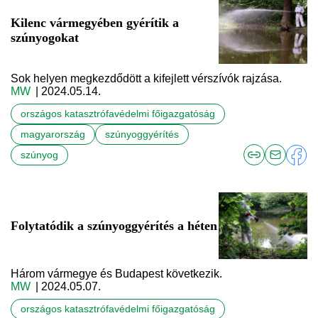
Kilenc vármegyében gyérítik a
szúnyogokat
Sok helyen megkezdődött a kifejlett vérszívók rajzása.
MW
| 2024.05.14.
országos katasztrófavédelmi főigazgatóság
magyarország
szúnyoggyérítés
szúnyog
Folytatódik a szúnyoggyérítés a héten
Három vármegye és Budapest következik.
MW
| 2024.05.07.
országos katasztrófavédelmi főigazgatóság