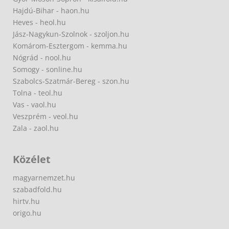
Hajdú-Bihar - haon.hu
Heves - heol.hu
Jász-Nagykun-Szolnok - szoljon.hu
Komárom-Esztergom - kemma.hu
Nógrád - nool.hu
Somogy - sonline.hu
Szabolcs-Szatmár-Bereg - szon.hu
Tolna - teol.hu
Vas - vaol.hu
Veszprém - veol.hu
Zala - zaol.hu
Közélet
magyarnemzet.hu
szabadfold.hu
hirtv.hu
origo.hu