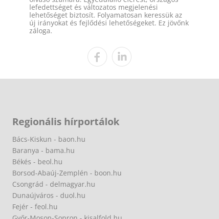
lefedettséget és változatos megjelenési
lehetőséget biztosít. Folyamatosan keressük az
új irányokat és fejlődési lehetőségeket. Ez jövőnk
záloga.
Regionális hírportálok
Bács-Kiskun - baon.hu
Baranya - bama.hu
Békés - beol.hu
Borsod-Abaúj-Zemplén - boon.hu
Csongrád - delmagyar.hu
Dunaújváros - duol.hu
Fejér - feol.hu
Győr-Moson-Sopron - kisalfold.hu