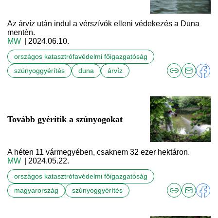
Az árvíz után indul a vérszívók elleni védekezés a Duna
mentén.
MW
| 2024.06.10.
országos katasztrófavédelmi főigazgatóság
szúnyoggyérítés
duna
árvíz
Tovább gyérítik a szúnyogokat
A héten 11 vármegyében, csaknem 32 ezer hektáron.
MW
| 2024.05.22.
országos katasztrófavédelmi főigazgatóság
magyarország
szúnyoggyérítés