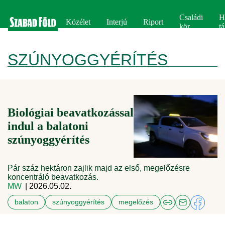
Családi
H
Közélet
Interjú
Riport
kör
tá
SZÚNYOGGYÉRÍTÉS
Biológiai beavatkozással
indul a balatoni
szúnyoggyérítés
Pár száz hektáron zajlik majd az első, megelőzésre
koncentráló beavatkozás.
MW
| 2026.05.02.
balaton
szúnyoggyérítés
megelőzés