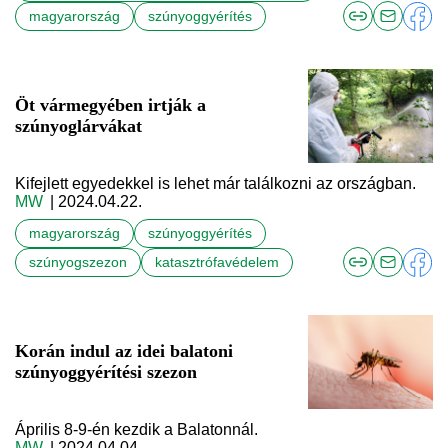
magyarország
szúnyoggyérítés
Öt vármegyében irtják a
szúnyoglárvákat
Kifejlett egyedekkel is lehet már találkozni az országban.
MW
| 2024.04.22.
magyarország
szúnyoggyérítés
szúnyogszezon
katasztrófavédelem
Korán indul az idei balatoni
szúnyoggyérítési szezon
Április 8-9-én kezdik a Balatonnál.
MW
| 2024.04.04.