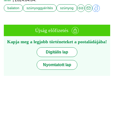
balaton
szúnyoggyérítés
szúnyog
Újság előfizetés
Kapja meg a legjobb történeteket a postaládájába!
Digitális lap
Nyomtatott lap