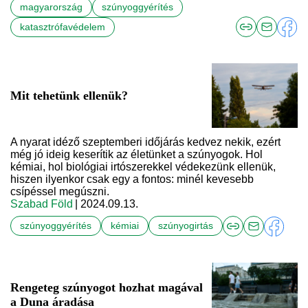
magyarország
szúnyoggyérítés
katasztrófavédelem
Mit tehetünk ellenük?
A nyarat idéző szeptemberi időjárás kedvez nekik, ezért
még jó ideig keserítik az életünket a szúnyogok. Hol
kémiai, hol biológiai irtószerekkel védekezünk ellenük,
hiszen ilyenkor csak egy a fontos: minél kevesebb
csípéssel megúszni.
Szabad Föld
| 2024.09.13.
szúnyoggyérítés
kémiai
szúnyogirtás
Rengeteg szúnyogot hozhat magával
a Duna áradása