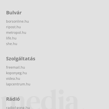
Bulvár
borsonline.hu
ripost.hu
metropol.hu
life.hu
she.hu
Szolgáltatás
freemail.hu
koponyeg.hu
videa.hu
lapcentrum.hu
Rádió
radio1gong.hu