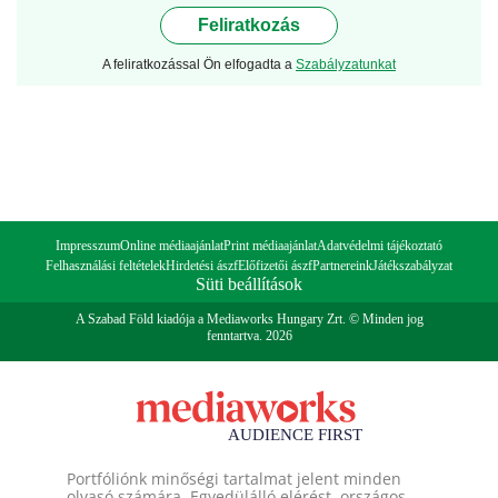
Feliratkozás
A feliratkozással Ön elfogadta a
Szabályzatunkat
Impresszum
Online médiaajánlat
Print médiaajánlat
Adatvédelmi tájékoztató
Felhasználási feltételek
Hirdetési ászf
Előfizetői ászf
Partnereink
Játékszabályzat
Süti beállítások
A Szabad Föld kiadója a Mediaworks Hungary Zrt. © Minden jog
fenntartva. 2026
Portfóliónk minőségi tartalmat jelent minden
olvasó számára. Egyedülálló elérést, országos