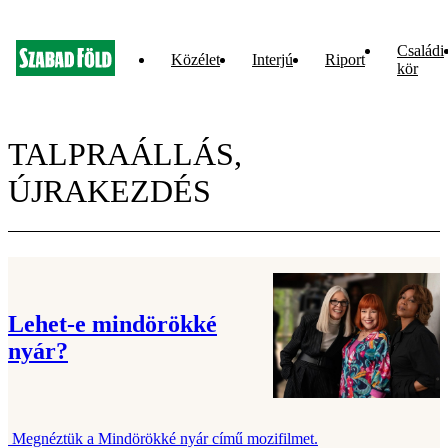
Családi
Közélet
Interjú
Riport
kör
TALPRAÁLLÁS,
ÚJRAKEZDÉS
Lehet-e mindörökké
nyár?
Megnéztük a Mindörökké nyár című mozifilmet.