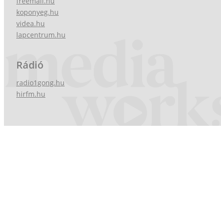
freemail.hu
koponyeg.hu
videa.hu
lapcentrum.hu
Rádió
radio1gong.hu
hirfm.hu