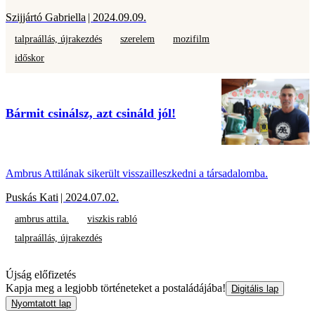
Szijjártó Gabriella
| 2024.09.09.
talpraállás, újrakezdés
szerelem
mozifilm
időskor
Bármit csinálsz, azt csináld jól!
Ambrus Attilának sikerült visszailleszkedni a társadalomba.
Puskás Kati
| 2024.07.02.
ambrus attila.
viszkis rabló
talpraállás, újrakezdés
Újság előfizetés
Kapja meg a legjobb történeteket a postaládájába!
Digitális lap
Nyomtatott lap