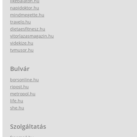
likebalaton.hu
napidoktor.hu
mindmegette.hu
travelo.hu
dietaesfitnesz.hu
vitorlazasmagazin.hu
videkize.hu
tvmusor.hu
Bulvár
borsonline.hu
ripost.hu
metropol.hu
life.hu
she.hu
Szolgáltatás