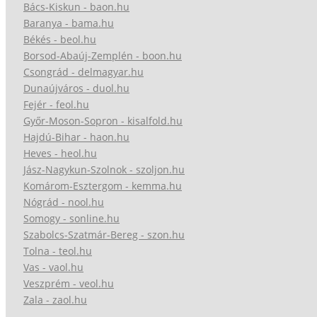
Bács-Kiskun - baon.hu
Baranya - bama.hu
Békés - beol.hu
Borsod-Abaúj-Zemplén - boon.hu
Csongrád - delmagyar.hu
Dunaújváros - duol.hu
Fejér - feol.hu
Győr-Moson-Sopron - kisalfold.hu
Hajdú-Bihar - haon.hu
Heves - heol.hu
Jász-Nagykun-Szolnok - szoljon.hu
Komárom-Esztergom - kemma.hu
Nógrád - nool.hu
Somogy - sonline.hu
Szabolcs-Szatmár-Bereg - szon.hu
Tolna - teol.hu
Vas - vaol.hu
Veszprém - veol.hu
Zala - zaol.hu