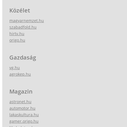
Közélet
magyarnemzet.hu
szabadfold.hu
hirtv.hu
origo.hu
Gazdaság
vg.hu
agrokep.hu
Magazin
astronet.hu
automotor.hu
lakaskultura.hu
gamer.origo.hu