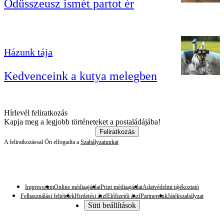
Odüsszeusz ismét partot ér
Házunk tája
Kedvenceink a kutya melegben
Hírlevél feliratkozás
Kapja meg a legjobb történeteket a postaládájába!
Feliratkozás
A feliratkozással Ön elfogadta a
Szabályzatunkat
Impresszum
Online médiaajánlat
Print médiaajánlat
Adatvédelmi tájékoztató
Felhasználási feltételek
Hirdetési ászf
Előfizetői ászf
Partnereink
Játékszabályzat
Süti beállítások