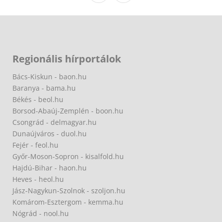
Regionális hírportálok
Bács-Kiskun - baon.hu
Baranya - bama.hu
Békés - beol.hu
Borsod-Abaúj-Zemplén - boon.hu
Csongrád - delmagyar.hu
Dunaújváros - duol.hu
Fejér - feol.hu
Győr-Moson-Sopron - kisalfold.hu
Hajdú-Bihar - haon.hu
Heves - heol.hu
Jász-Nagykun-Szolnok - szoljon.hu
Komárom-Esztergom - kemma.hu
Nógrád - nool.hu