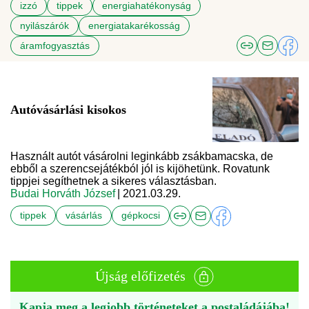
izzó
tippek
energiahatékonyság
nyilászárók
energiatakarékosság
áramfogyasztás
Autóvásárlási kisokos
Használt autót vásárolni leginkább zsákbamacska, de
ebből a szerencsejátékból jól is kijöhetünk. Rovatunk
tippjei segíthetnek a sikeres választásban.
Budai Horváth József
| 2021.03.29.
tippek
vásárlás
gépkocsi
Újság előfizetés
Kapja meg a legjobb történeteket a postaládájába!