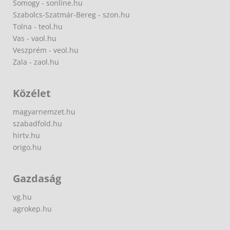
Somogy - sonline.hu
Szabolcs-Szatmár-Bereg - szon.hu
Tolna - teol.hu
Vas - vaol.hu
Veszprém - veol.hu
Zala - zaol.hu
Közélet
magyarnemzet.hu
szabadfold.hu
hirtv.hu
origo.hu
Gazdaság
vg.hu
agrokep.hu