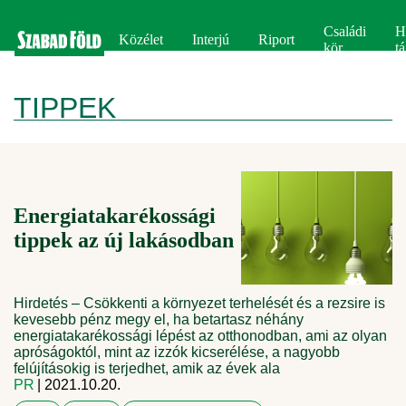
Családi
H
Közélet
Interjú
Riport
kör
tá
TIPPEK
Energiatakarékossági
tippek az új lakásodban
Hirdetés – Csökkenti a környezet terhelését és a rezsire is
kevesebb pénz megy el, ha betartasz néhány
energiatakarékossági lépést az otthonodban, ami az olyan
apróságoktól, mint az izzók kicserélése, a nagyobb
felújításokig is terjedhet, amik az évek ala
PR
| 2021.10.20.