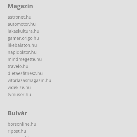
Magazin
astronet.hu
automotor.hu
lakaskultura.hu
gamer.origo.hu
likebalaton.hu
napidoktor.hu
mindmegette.hu
travelo.hu
dietaesfitnesz.hu
vitorlazasmagazin.hu
videkize.hu
tvmusor.hu
Bulvár
borsonline.hu
ripost.hu