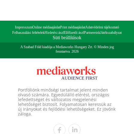
Impresszum
Online médiaajánlat
Print médiaajánlat
Adatvédelmi tájékoztató
Felhasználási feltételek
Hirdetési ászf
Előfizetői ászf
Partnereink
Játékszabályzat
Süti beállítások
A Szabad Föld kiadója a Mediaworks Hungary Zrt. © Minden jog
fenntartva. 2026
Portfóliónk minőségi tartalmat jelent minden
olvasó számára. Egyedülálló elérést, országos
lefedettséget és változatos megjelenési
lehetőséget biztosít. Folyamatosan keressük az
új irányokat és fejlődési lehetőségeket. Ez jövőnk
záloga.