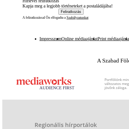
Hírlevél feliratkozás
Kapja meg a legjobb történeteket a postaládájába!
Feliratkozás
A feliratkozással Ön elfogadta a
Szabályzatunkat
Impresszum
Online médiaajánlat
Print médiaajánla
A Szabad Föl
Portfóliónk min
változatos megj
jövőnk záloga.
Regionális hírportálok