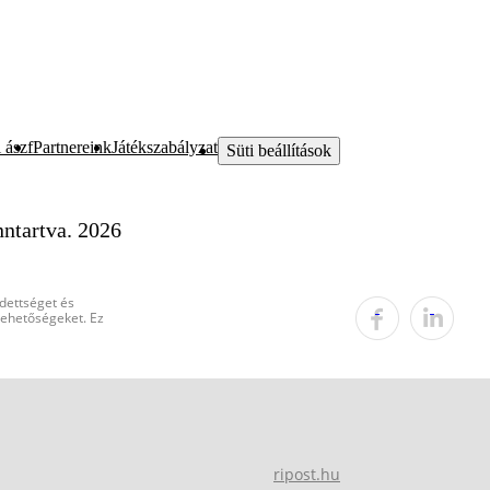
 ászf
Partnereink
Játékszabályzat
Süti beállítások
ntartva. 2026
edettséget és
 lehetőségeket. Ez
ripost.hu