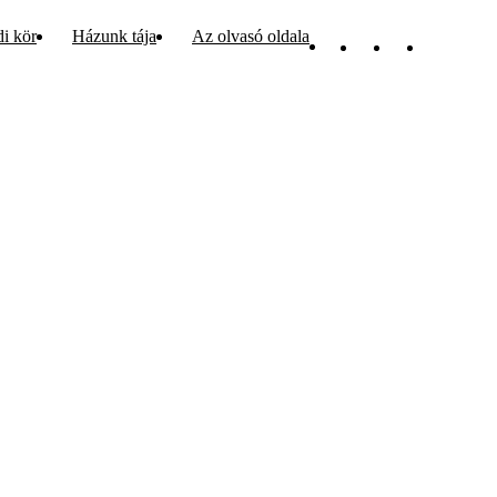
di kör
Házunk tája
Az olvasó oldala