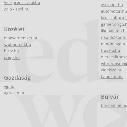
Veszprém - veol.hu
astronet.hu
Zala - zaol.hu
automotor.hu
lakaskultura.
gamer.origo.
Közélet
likebalaton.h
napidoktor.h
magyarnemzet.hu
mindmegette
szabadfold.hu
travelo.hu
hirtv.hu
dietaesfitnes
origo.hu
vitorlazasma
videkize.hu
Gazdaság
tvmusor.hu
vg.hu
agrokep.hu
Bulvár
borsonline.h