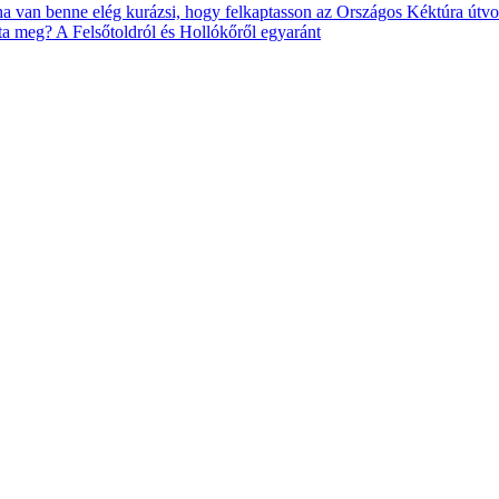
 ha van benne elég kurázsi, hogy felkaptasson az Országos Kéktúra útvon
ta meg? A Felsőtoldról és Hollókőről egyaránt