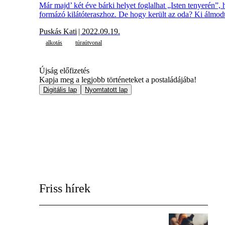
Már majd’ két éve bárki helyet foglalhat „Isten tenyerén”,
formázó kilátóteraszhoz. De hogy került az oda? Ki álmod
Puskás Kati
| 2022.09.19.
alkotás
túraútvonal
Újság előfizetés
Kapja meg a legjobb történeteket a postaládájába!
Digitális lap
Nyomtatott lap
Friss hírek