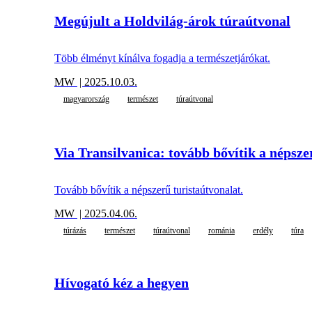
Megújult a Holdvilág-árok túraútvonal
Több élményt kínálva fogadja a természetjárókat.
MW
| 2025.10.03.
magyarország
természet
túraútvonal
Via Transilvanica: tovább bővítik a népsze
Tovább bővítik a népszerű turistaútvonalat.
MW
| 2025.04.06.
túrázás
természet
túraútvonal
románia
erdély
túra
Hívogató kéz a hegyen