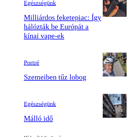
Egészségünk
Milliárdos feketepiac: Így
hálózták be Európát a
kínai vape-ek
Portré
Szemeiben tűz lobog
Egészségünk
Málló idő