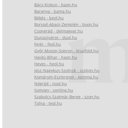
Bács-Kiskun - baon.hu
Baranya - bama.hu
Békés - beol.hu
Borsod-Abaúj-Zemplén - boon.hu
Csongrád - delmagyar.hu
Dunaújváros - duol.hu
Fejér - feol.hu
Győr-Moson-Sopron - kisalfold.hu
Hajdú-Bihar - haon.hu
Heves - heol.hu
Jász-Nagykun-Szolnok - szoljon.hu
Komárom-Esztergom - kemma.hu
Nógrád - nool.hu
Somogy - sonline.hu
Szabolcs-Szatmár-Bereg - szon.hu
Tolna - teol.hu