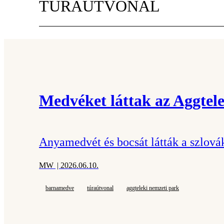
TÚRAÚTVONAL
Medvéket láttak az Aggtele
Anyamedvét és bocsát látták a szlová
MW
| 2026.06.10.
barnamedve
túraútvonal
aggteleki nemzeti park