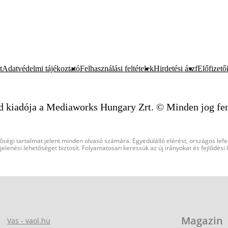
t
Adatvédelmi tájékoztató
Felhasználási feltételek
Hirdetési ászf
Előfizetői
d kiadója a Mediaworks Hungary Zrt. © Minden jog fen
őségi tartalmat jelent minden olvasó számára. Egyedülálló elérést, országos lef
elenési lehetőséget biztosít. Folyamatosan keressük az új irányokat és fejlődési
Magazin
Vas - vaol.hu