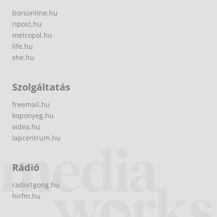
borsonline.hu
ripost.hu
metropol.hu
life.hu
she.hu
Szolgáltatás
freemail.hu
koponyeg.hu
videa.hu
lapcentrum.hu
Rádió
radio1gong.hu
hirfm.hu