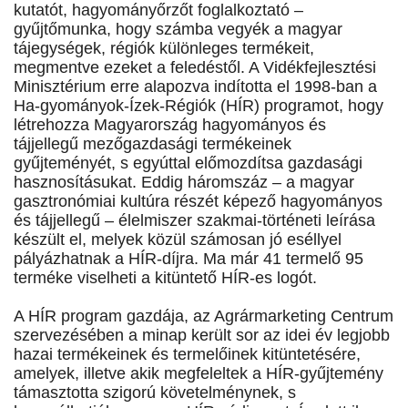
kutatót, hagyományőrzőt foglalkoztató –
gyűjtőmunka, hogy számba vegyék a magyar
tájegységek, régiók különleges termékeit,
megmentve ezeket a feledéstől. A Vidékfejlesztési
Minisztérium erre alapozva indította el 1998-ban a
Ha-gyományok-Ízek-Régiók (HÍR) programot, hogy
létrehozza Magyarország hagyományos és
tájjellegű mezőgazdasági termékeinek
gyűjteményét, s egyúttal előmozdítsa gazdasági
hasznosításukat. Eddig háromszáz – a magyar
gasztronómiai kultúra részét képező hagyományos
és tájjellegű – élelmiszer szakmai-történeti leírása
készült el, melyek közül számosan jó eséllyel
pályázhatnak a HÍR-díjra. Ma már 41 termelő 95
terméke viselheti a kitüntető HÍR-es logót.
A HÍR program gazdája, az Agrármarketing Centrum
szervezésében a minap került sor az idei év legjobb
hazai termékeinek és termelőinek kitüntetésére,
amelyek, illetve akik megfeleltek a HÍR-gyűjtemény
támasztotta szigorú követelménynek, s