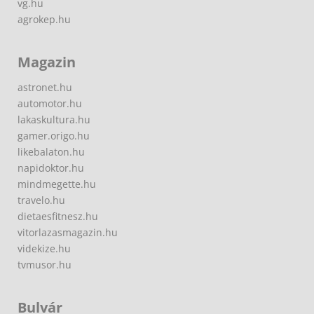
vg.hu
agrokep.hu
Magazin
astronet.hu
automotor.hu
lakaskultura.hu
gamer.origo.hu
likebalaton.hu
napidoktor.hu
mindmegette.hu
travelo.hu
dietaesfitnesz.hu
vitorlazasmagazin.hu
videkize.hu
tvmusor.hu
Bulvár