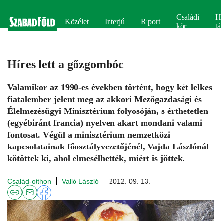
Családi
H
Közélet
Interjú
Riport
kör
tá
Híres lett a gőzgombóc
Valamikor az 1990-es években történt, hogy két lelkes
fiatalember jelent meg az akkori Mezőgazdasági és
Élelmezésügyi Minisztérium folyosóján, s érthetetlen
(egyébiránt francia) nyelven akart mondani valami
fontosat. Végül a minisztérium nemzetközi
kapcsolatainak főosztályvezetőjénél, Vajda Lászlónál
kötöttek ki, ahol elmesélhették, miért is jöttek.
Család-otthon
Valló László
2012. 09. 13.