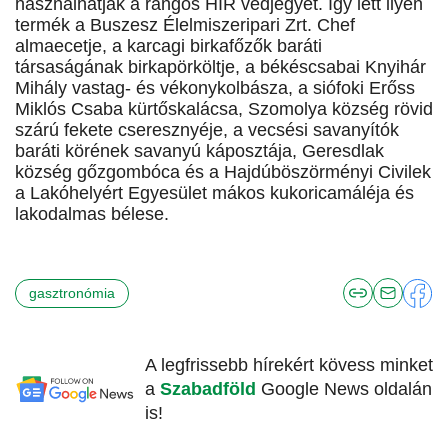
használhatják a rangos HÍR védjegyet. Így lett ilyen
termék a Buszesz Élelmiszeripari Zrt. Chef
almaecetje, a karcagi birkafőzők baráti
társaságának birkapörköltje, a békéscsabai Knyihár
Mihály vastag- és vékonykolbásza, a siófoki Erőss
Miklós Csaba kürtőskalácsa, Szomolya község rövid
szárú fekete cseresznyéje, a vecsési savanyítók
baráti körének savanyú káposztája, Geresdlak
község gőzgombóca és a Hajdúböszörményi Civilek
a Lakóhelyért Egyesület mákos kukoricamáléja és
lakodalmas bélese.
gasztronómia
A legfrissebb hírekért kövess minket
a
Szabadföld
Google News oldalán
is!