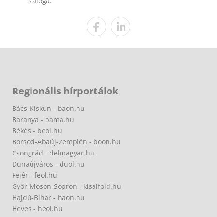
záloga.
Regionális hírportálok
Bács-Kiskun - baon.hu
Baranya - bama.hu
Békés - beol.hu
Borsod-Abaúj-Zemplén - boon.hu
Csongrád - delmagyar.hu
Dunaújváros - duol.hu
Fejér - feol.hu
Győr-Moson-Sopron - kisalfold.hu
Hajdú-Bihar - haon.hu
Heves - heol.hu