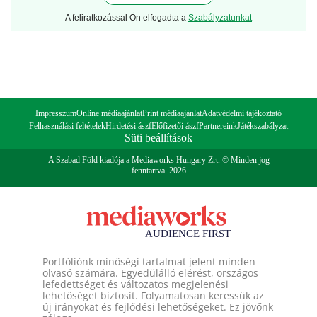
A feliratkozással Ön elfogadta a
Szabályzatunkat
Impresszum
Online médiaajánlat
Print médiaajánlat
Adatvédelmi tájékoztató
Felhasználási feltételek
Hirdetési ászf
Előfizetői ászf
Partnereink
Játékszabályzat
Süti beállítások
A Szabad Föld kiadója a Mediaworks Hungary Zrt. © Minden jog
fenntartva. 2026
Portfóliónk minőségi tartalmat jelent minden
olvasó számára. Egyedülálló elérést, országos
lefedettséget és változatos megjelenési
lehetőséget biztosít. Folyamatosan keressük az
új irányokat és fejlődési lehetőségeket. Ez jövőnk