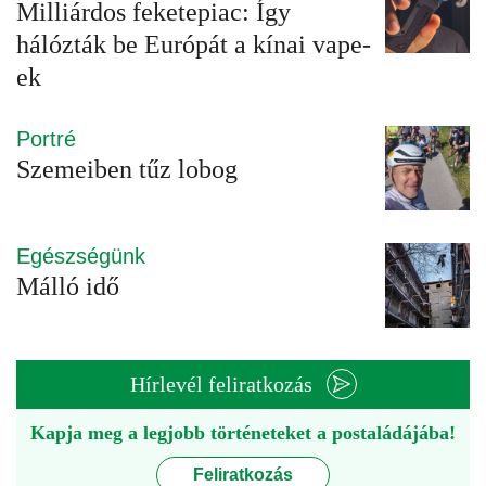
Milliárdos feketepiac: Így
hálózták be Európát a kínai vape-
ek
Portré
Szemeiben tűz lobog
Egészségünk
Málló idő
Hírlevél feliratkozás
Kapja meg a legjobb történeteket a postaládájába!
Feliratkozás