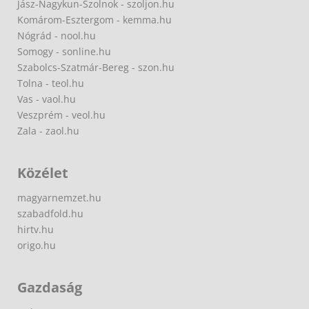
Jász-Nagykun-Szolnok - szoljon.hu
Komárom-Esztergom - kemma.hu
Nógrád - nool.hu
Somogy - sonline.hu
Szabolcs-Szatmár-Bereg - szon.hu
Tolna - teol.hu
Vas - vaol.hu
Veszprém - veol.hu
Zala - zaol.hu
Közélet
magyarnemzet.hu
szabadfold.hu
hirtv.hu
origo.hu
Gazdaság