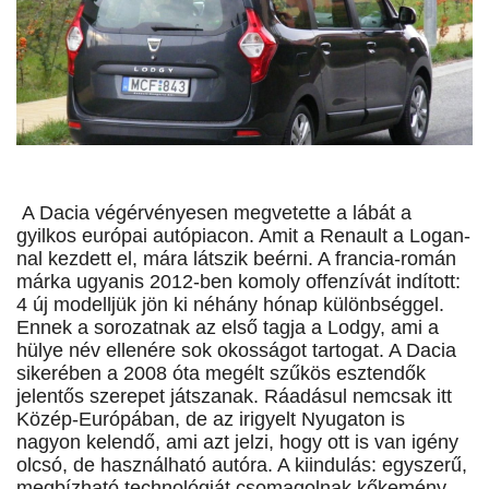
A Dacia végérvényesen megvetette a lábát a
gyilkos európai autópiacon. Amit a Renault a Logan-
nal kezdett el, mára látszik beérni. A francia-román
márka ugyanis 2012-ben komoly offenzívát indított:
4 új modelljük jön ki néhány hónap különbséggel.
Ennek a sorozatnak az első tagja a Lodgy, ami a
hülye név ellenére sok okosságot tartogat. A Dacia
sikerében a 2008 óta megélt szűkös esztendők
jelentős szerepet játszanak. Ráadásul nemcsak itt
Közép-Európában, de az irigyelt Nyugaton is
nagyon kelendő, ami azt jelzi, hogy ott is van igény
olcsó, de használható autóra. A kiindulás: egyszerű,
megbízható technológiát csomagolnak kőkemény