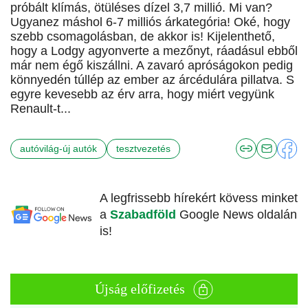
próbált klímás, ötüléses dízel 3,7 millió. Mi van?
Ugyanez máshol 6-7 milliós árkategória! Oké, hogy
szebb csomagolásban, de akkor is! Kijelenthető,
hogy a Lodgy agyonverte a mezőnyt, ráadásul ebből
már nem égő kiszállni. A zavaró apróságokon pedig
könnyedén túllép az ember az árcédulára pillatva. S
egyre kevesebb az érv arra, hogy miért vegyünk
Renault-t...
autóvilág-új autók
tesztvezetés
A legfrissebb hírekért kövess minket
a
Szabadföld
Google News oldalán
is!
Újság előfizetés