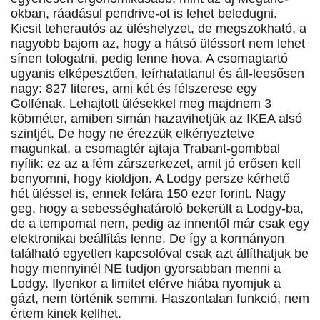
okban, ráadásul pendrive-ot is lehet beledugni.
Kicsit teherautós az üléshelyzet, de megszokható, a
nagyobb bajom az, hogy a hátsó üléssort nem lehet
sínen tologatni, pedig lenne hova. A csomagtartó
ugyanis elképesztően, leírhatatlanul és áll-leesősen
nagy: 827 literes, ami két és félszerese egy
Golfénak. Lehajtott ülésekkel meg majdnem 3
köbméter, amiben simán hazavihetjük az IKEA alsó
szintjét. De hogy ne érezzük elkényeztetve
magunkat, a csomagtér ajtaja Trabant-gombbal
nyílik: ez az a fém zárszerkezet, amit jó erősen kell
benyomni, hogy kioldjon. A Lodgy persze kérhető
hét üléssel is, ennek felára 150 ezer forint. Nagy
geg, hogy a sebességhatároló bekerült a Lodgy-ba,
de a tempomat nem, pedig az innentől már csak egy
elektronikai beállítás lenne. De így a kormányon
található egyetlen kapcsolóval csak azt állíthatjuk be
hogy mennyinél NE tudjon gyorsabban menni a
Lodgy. Ilyenkor a limitet elérve hiába nyomjuk a
gázt, nem történik semmi. Haszontalan funkció, nem
értem kinek kellhet.