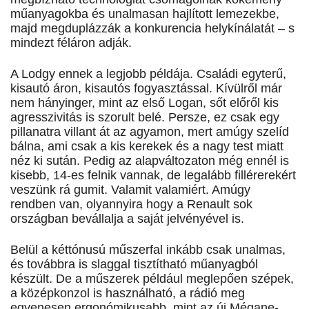
műanyagokba és unalmasan hajlított lemezekbe,
majd megduplázzák a konkurencia helykínálatát – s
mindezt féláron adják.
A Lodgy ennek a legjobb példája. Családi egyterű,
kisautó áron, kisautós fogyasztással. Kívülről már
nem hányinger, mint az első Logan, sőt előről kis
agresszivitás is szorult belé. Persze, ez csak egy
pillanatra villant át az agyamon, mert amúgy szelíd
bálna, ami csak a kis kerekek és a nagy test miatt
néz ki sután. Pedig az alapváltozaton még ennél is
kisebb, 14-es felnik vannak, de legalább fillérerekért
veszünk rá gumit. Valamit valamiért. Amúgy
rendben van, olyannyira hogy a Renault sok
országban bevállalja a saját jelvényével is.
Belül a kéttónusú műszerfal inkább csak unalmas,
és továbbra is slaggal tisztítható műanyagból
készült. De a műszerek például meglepően szépek,
a középkonzol is használható, a rádió meg
egyenesen ergonómikusabb, mint az új Mégane-