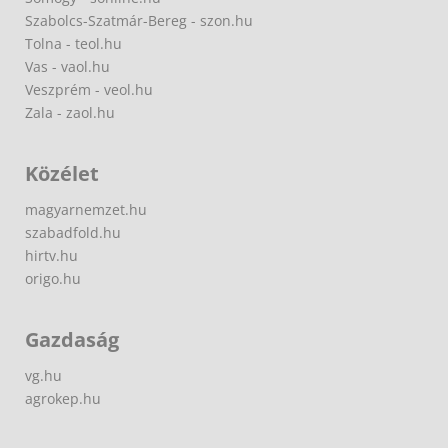
Szabolcs-Szatmár-Bereg - szon.hu
Tolna - teol.hu
Vas - vaol.hu
Veszprém - veol.hu
Zala - zaol.hu
Közélet
magyarnemzet.hu
szabadfold.hu
hirtv.hu
origo.hu
Gazdaság
vg.hu
agrokep.hu