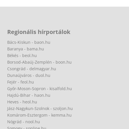
Regionális hírportálok
Bács-Kiskun - baon.hu
Baranya - bama.hu
Békés - beol.hu
Borsod-Abaúj-Zemplén - boon.hu
Csongrád - delmagyar.hu
Dunaújváros - duol.hu
Fejér - feol.hu
Győr-Moson-Sopron - kisalfold.hu
Hajdú-Bihar - haon.hu
Heves - heol.hu
Jász-Nagykun-Szolnok - szoljon.hu
Komárom-Esztergom - kemma.hu
Nógrád - nool.hu
Somogy - sonline.hu