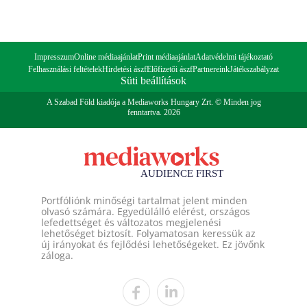
Impresszum
Online médiaajánlat
Print médiaajánlat
Adatvédelmi tájékoztató
Felhasználási feltételek
Hirdetési ászf
Előfizetői ászf
Partnereink
Játékszabályzat
Süti beállítások
A Szabad Föld kiadója a Mediaworks Hungary Zrt. © Minden jog
fenntartva. 2026
Portfóliónk minőségi tartalmat jelent minden
olvasó számára. Egyedülálló elérést, országos
lefedettséget és változatos megjelenési
lehetőséget biztosít. Folyamatosan keressük az
új irányokat és fejlődési lehetőségeket. Ez jövőnk
záloga.