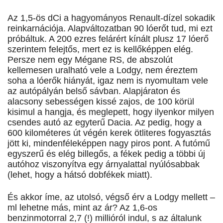
Az 1,5-ös dCi a hagyományos Renault-dízel sokadik
reinkarnációja. Alapváltozatban 90 lóerőt tud, mi ezt
próbáltuk. A 200 ezres felárért kínált plusz 17 lóerő
szerintem felejtős, mert ez is kellőképpen elég.
Persze nem egy Mégane RS, de abszolút
kellemesen uralható vele a Lodgy, nem éreztem
soha a lóerők hiányát, igaz nem is nyomultam vele
az autópályán belső sávban. Alapjáraton és
alacsony sebességen kissé zajos, de 100 körül
kisimul a hangja, és meglepett, hogy ilyenkor milyen
csendes autó az egyterű Dacia. Az pedig, hogy a
600 kilométeres út végén kerek ötliteres fogyasztás
jött ki, mindenféleképpen nagy piros pont. A futómű
egyszerű és elég billegős, a fékek pedig a többi új
autóhoz viszonyítva egy árnyalattal nyúlósabbak
(lehet, hogy a hátsó dobfékek miatt).
És akkor íme, az utolsó, végső érv a Lodgy mellett –
ml lehetne más, mint az ár? Az 1,6-os
benzinmotorral 2,7 (!) millióról indul, s az általunk