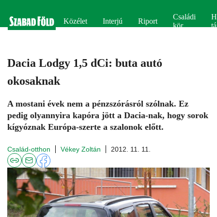
Családi
H
Közélet
Interjú
Riport
kör
tá
Dacia Lodgy 1,5 dCi: buta autó
okosaknak
A mostani évek nem a pénzszórásról szólnak. Ez
pedig olyannyira kapóra jött a Dacia-nak, hogy sorok
kígyóznak Európa-szerte a szalonok előtt.
Család-otthon
Vékey Zoltán
2012. 11. 11.