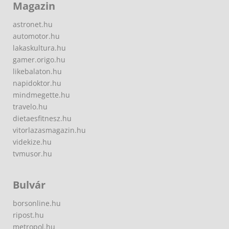
Magazin
astronet.hu
automotor.hu
lakaskultura.hu
gamer.origo.hu
likebalaton.hu
napidoktor.hu
mindmegette.hu
travelo.hu
dietaesfitnesz.hu
vitorlazasmagazin.hu
videkize.hu
tvmusor.hu
Bulvár
borsonline.hu
ripost.hu
metropol.hu