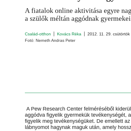
A fiatalok online aktivitása egyre na
a szülők méltán aggódnak gyermekeik
Család-otthon
Kovács Réka
2012. 11. 29. csütörtök
Fotó: Nemeth Andras Peter
A Pew Research Center felméréséből kiderült,
aggódva figyelik gyermekük tevékenységét, a
figyelik meg tevékenységüket. De emellett az i
lábnyomot hagynak maguk után, amely hosszab