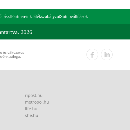
ői ászf
Partnereink
Játékszabályzat
Süti beállítások
ntartva. 2026
t és változatos
övőnk záloga.
ripost.hu
metropol.hu
life.hu
she.hu