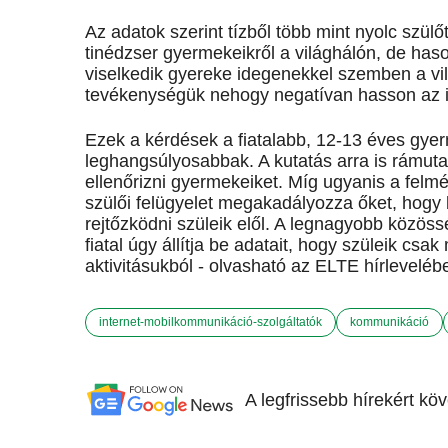
Az adatok szerint tízből több mint nyolc szül
tinédzser gyermekeikről a világhálón, de has
viselkedik gyereke idegenekkel szemben a vil
tevékenységük nehogy negatívan hasson az i
Ezek a kérdések a fiatalabb, 12-13 éves gye
leghangsúlyosabbak. A kutatás arra is rámuta
ellenőrizni gyermekeiket. Míg ugyanis a felmé
szülői felügyelet megakadályozza őket, hogy 
rejtőzködni szüleik elől. A legnagyobb közöss
fiatal úgy állítja be adatait, hogy szüleik cs
aktivitásukból - olvasható az ELTE hírleveléb
internet-mobilkommunikáció-szolgáltatók
kommunikáció
A legfrissebb hírekért kö