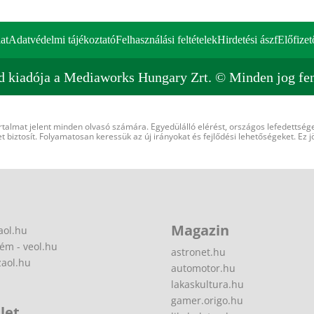
at
Adatvédelmi tájékoztató
Felhasználási feltételek
Hirdetési ászf
Előfizet
d kiadója a Mediaworks Hungary Zrt. © Minden jog fen
rtalmat jelent minden olvasó számára. Egyedülálló elérést, országos lefedettsége
 biztosít. Folyamatosan keressük az új irányokat és fejlődési lehetőségeket. Ez j
Magazin
aol.hu
ém - veol.hu
astronet.hu
zaol.hu
automotor.hu
lakaskultura.hu
gamer.origo.hu
let