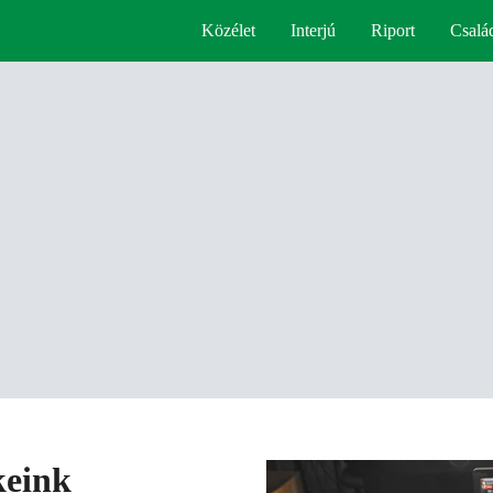
Közélet
Interjú
Riport
Csalá
keink