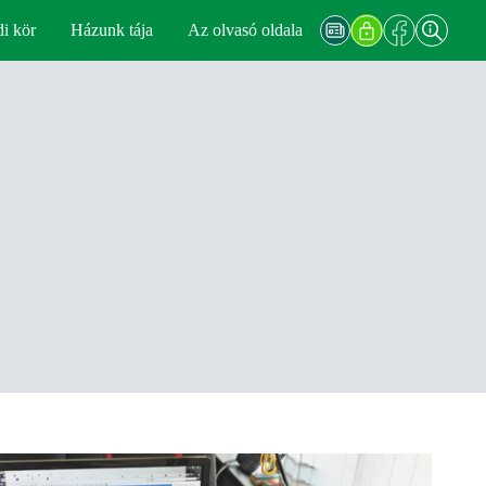
di kör
Házunk tája
Az olvasó oldala