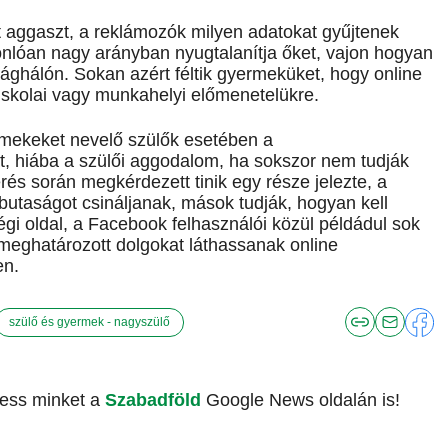
őt aggaszt, a reklámozók milyen adatokat gyűjtenek
onlóan nagy arányban nyugtalanítja őket, vajon hogyan
ághálón. Sokan azért féltik gyermeküket, hogy online
skolai vagy munkahelyi előmenetelükre.
rmekeket nevelő szülők esetében a
t, hiába a szülői aggodalom, ha sokszor nem tudják
rés során megkérdezett tinik egy része jelezte, a
butaságot csináljanak, mások tudják, hogyan kell
égi oldal, a Facebook felhasználói közül példádul sok
ak meghatározott dolgokat láthassanak online
en.
szülő és gyermek - nagyszülő
vess minket a
Szabadföld
Google News oldalán is!