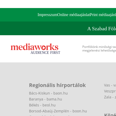
Impresszum
Online médiaajánlat
Print médiaajánl
A Szabad Föl
Portfóliónk minőségi ta
megjelenési lehetőséget
Regionális hírportálok
Vas - v
Veszpr
Bács-Kiskun - baon.hu
Zala - 
Baranya - bama.hu
Békés - beol.hu
Borsod-Abaúj-Zemplén - boon.hu
Közé