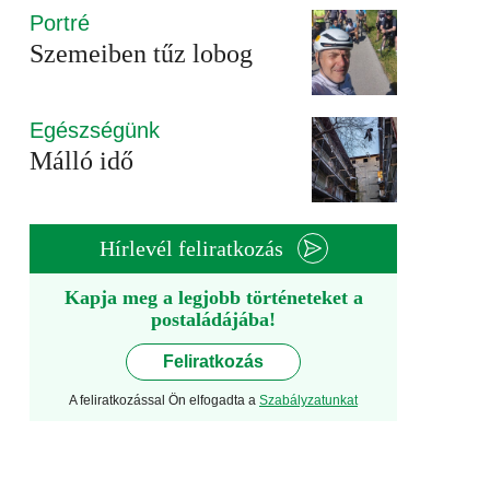
Portré
Szemeiben tűz lobog
Egészségünk
Málló idő
Hírlevél feliratkozás
Kapja meg a legjobb történeteket a
postaládájába!
Feliratkozás
A feliratkozással Ön elfogadta a
Szabályzatunkat