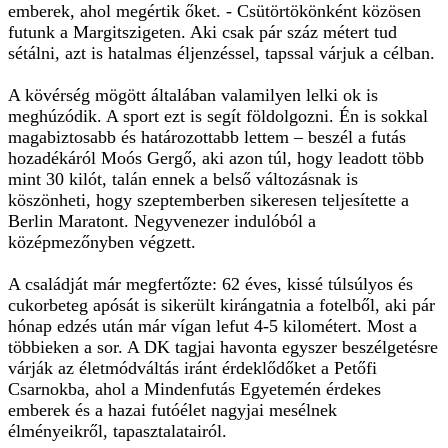
emberek, ahol megértik őket. - Csütörtökönként közösen
futunk a Margitszigeten. Aki csak pár száz métert tud
sétálni, azt is hatalmas éljenzéssel, tapssal várjuk a célban.
A kövérség mögött általában valamilyen lelki ok is
meghúzódik. A sport ezt is segít földolgozni. Én is sokkal
magabiztosabb és határozottabb lettem – beszél a futás
hozadékáról Moós Gergő, aki azon túl, hogy leadott több
mint 30 kilót, talán ennek a belső változásnak is
köszönheti, hogy szeptemberben sikeresen teljesítette a
Berlin Maratont. Negyvenezer indulóból a
középmezőnyben végzett.
A családját már megfertőzte: 62 éves, kissé túlsúlyos és
cukorbeteg apósát is sikerült kirángatnia a fotelből, aki pár
hónap edzés után már vígan lefut 4-5 kilométert. Most a
többieken a sor. A DK tagjai havonta egyszer beszélgetésre
várják az életmódváltás iránt érdeklődőket a Petőfi
Csarnokba, ahol a Mindenfutás Egyetemén érdekes
emberek és a hazai futóélet nagyjai mesélnek
élményeikről, tapasztalatairól.