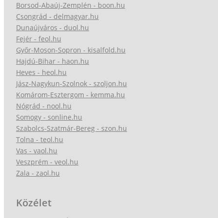
Borsod-Abaúj-Zemplén - boon.hu
Csongrád - delmagyar.hu
Dunaújváros - duol.hu
Fejér - feol.hu
Győr-Moson-Sopron - kisalfold.hu
Hajdú-Bihar - haon.hu
Heves - heol.hu
Jász-Nagykun-Szolnok - szoljon.hu
Komárom-Esztergom - kemma.hu
Nógrád - nool.hu
Somogy - sonline.hu
Szabolcs-Szatmár-Bereg - szon.hu
Tolna - teol.hu
Vas - vaol.hu
Veszprém - veol.hu
Zala - zaol.hu
Közélet