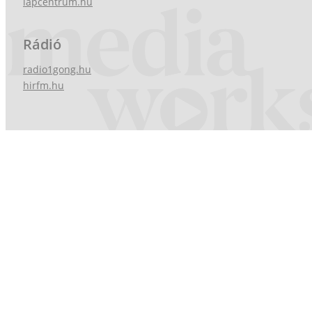
lapcentrum.hu
Rádió
radio1gong.hu
hirfm.hu