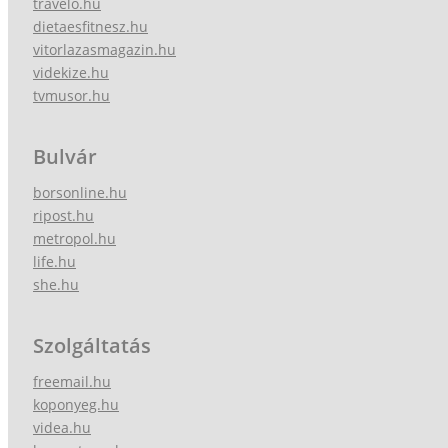
travelo.hu
dietaesfitnesz.hu
vitorlazasmagazin.hu
videkize.hu
tvmusor.hu
Bulvár
borsonline.hu
ripost.hu
metropol.hu
life.hu
she.hu
Szolgáltatás
freemail.hu
koponyeg.hu
videa.hu