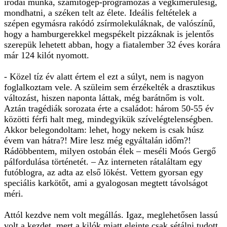
irodai munka, számítógép-programozás a végkimerülésig,
mondhatni, a széken telt az élete. Ideális feltételek a
szépen egymásra rakódó zsírmolekuláknak, de valószínű,
hogy a hamburgerekkel megspékelt pizzáknak is jelentős
szerepük lehetett abban, hogy a fiatalember 32 éves korára
már 124 kilót nyomott.
- Közel tíz év alatt értem el ezt a súlyt, nem is nagyon
foglalkoztam vele. A szüleim sem érzékelték a drasztikus
változást, hiszen naponta láttak, még barátnőm is volt.
Aztán tragédiák sorozata érte a családot: három 50-55 év
közötti férfi halt meg, mindegyikük szívelégtelenségben.
Akkor belegondoltam: lehet, hogy nekem is csak húsz
évem van hátra?! Mire lesz még egyáltalán időm?!
Rádöbbentem, milyen ostobán élek – meséli Moós Gergő
pálfordulása történetét. – Az interneten rátaláltam egy
futóblogra, az adta az első lökést. Vettem gyorsan egy
speciális karkötőt, ami a gyalogosan megtett távolságot
méri.
Attól kezdve nem volt megállás. Igaz, meglehetősen lassú
volt a kezdet, mert a kilók miatt eleinte csak sétálni tudott.