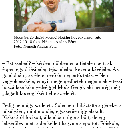
Moós Gergő dagadtkocsog.blog.hu Fogyókúrázó, futó
2012.10.18 fotó: Németh András Péter
Fotó: Nemeth Andras Peter
– Ezt szabad? – kérdem döbbenten a fiatalembert, aki
éppen egy óriási adag tejszínhabot kever a kávéjába. Azt
gondolnám, az élete merő önmegtartóztatás. – Nem
vagyok aszkéta, ennyit megengedhetek magamnak – teszi
hozzá laza könnyedséggel Moós Gergő, aki nemrég még
„dagadt köcsög”-ként élte az életét.
Pedig nem úgy született. Soha nem hibáztatta a géneket a
túlsúlyáért, mint mondja, egyszerűen így alakult.
Kiskorától focizott, állandóan rúgta a bőrt, de egy
lábsérülés miatt abba kellett hagynia a sportot. Főiskola,