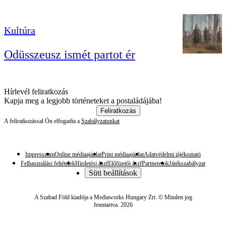
Kultúra
Odüsszeusz ismét partot ér
Hírlevél feliratkozás
Kapja meg a legjobb történeteket a postaládájába!
Feliratkozás
A feliratkozással Ön elfogadta a
Szabályzatunkat
Impresszum
Online médiaajánlat
Print médiaajánlat
Adatvédelmi tájékoztató
Felhasználási feltételek
Hirdetési ászf
Előfizetői ászf
Partnereink
Játékszabályzat
Süti beállítások
A Szabad Föld kiadója a Mediaworks Hungary Zrt. © Minden jog
fenntartva. 2026