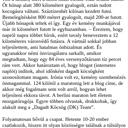
Öt hónap alatt 380 kilométert gyalogolt, eztán tudott
kocogásra váltani. Száztizenhét kilósan kezdett futni.
Bemelegítésként 800 métert gyalogolt, majd 200-at futott.
Újabb hónapok teltek el így. Egy év kemény munkájával
már öt kilométert futott le egyhuzamban. – Éreztem, hogy
napról napra többet bírok, ezért tavaly beneveztem a 12
kilométeres városvédő futásra. A vártnál sokkal jobban
teljesítettem, ami hatalmas önbizalmat adott. És
ugyanakkor némi önvizsgálatra sarkallt, amikor
megtudtam, hogy egy 84 éves versenyzőtársam tíz percet
rám vert. Akkor határoztam el, hogy blogot (internetes
naplót) indítok, ahol időnként dagadt köcsögként
azonosítottam magam. Irónia volt ez, kemény szembenézés
önmagammal. 124 kilótól a maratonig lett a blog címe, de
akkor még fogalmam sem volt arról, hogyan lehet
teljesíteni ekkora távot. A berlini maraton lett életem
mozgatórugója. Egyre többen olvastak, drukkoltak, így
alakult meg a „Dagadt Köcsög (DK) Team”.
Folyamatosan bővül a csapat. Hetente 10-20 ember
csatlakozik, hiszen itt olyan közösségre találnak a túlsúlyos