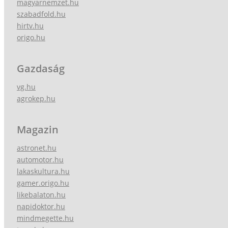
magyarnemzet.hu
szabadfold.hu
hirtv.hu
origo.hu
Gazdaság
vg.hu
agrokep.hu
Magazin
astronet.hu
automotor.hu
lakaskultura.hu
gamer.origo.hu
likebalaton.hu
napidoktor.hu
mindmegette.hu