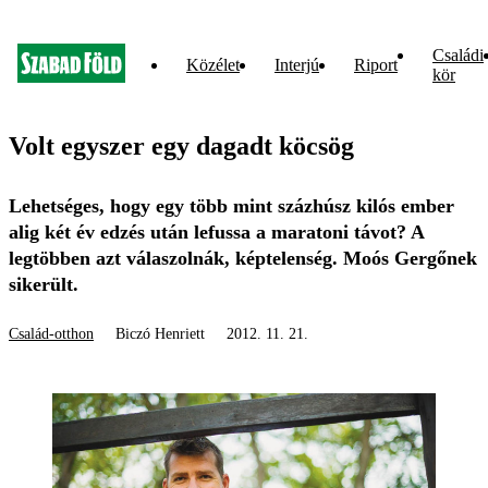
Családi
Közélet
Interjú
Riport
kör
Volt egyszer egy dagadt köcsög
Lehetséges, hogy egy több mint százhúsz kilós ember
alig két év edzés után lefussa a maratoni távot? A
legtöbben azt válaszolnák, képtelenség. Moós Gergőnek
sikerült.
Család-otthon
Biczó Henriett
2012. 11. 21.