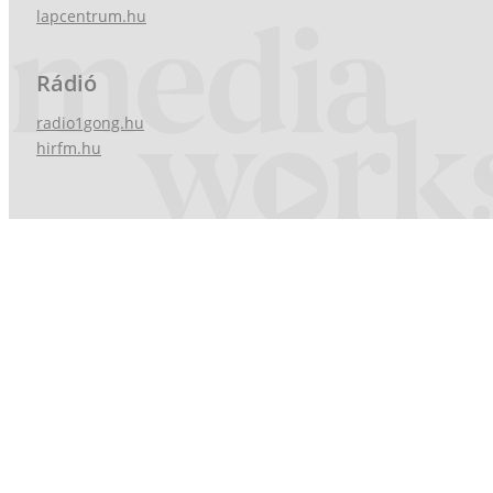
lapcentrum.hu
Rádió
radio1gong.hu
hirfm.hu