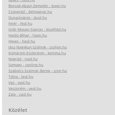
Borsod-Abaúj-Zemplén - boon.hu
Csongrád - delmagyar.hu
Dunaújváros - duol.hu
Fejér - feol.hu
Győr-Moson-Sopron - kisalfold.hu
Hajdú-Bihar - haon.hu
Heves - heol.hu
Jász-Nagykun-Szolnok - szoljon.hu
Komárom-Esztergom - kemma.hu
Nógrád - nool.hu
Somogy - sonline.hu
Szabolcs-Szatmár-Bereg - szon.hu
Tolna - teol.hu
Vas - vaol.hu
Veszprém - veol.hu
Zala - zaol.hu
Közélet