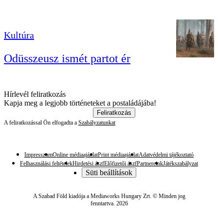
Kultúra
Odüsszeusz ismét partot ér
Hírlevél feliratkozás
Kapja meg a legjobb történeteket a postaládájába!
Feliratkozás
A feliratkozással Ön elfogadta a
Szabályzatunkat
Impresszum
Online médiaajánlat
Print médiaajánlat
Adatvédelmi tájékoztató
Felhasználási feltételek
Hirdetési ászf
Előfizetői ászf
Partnereink
Játékszabályzat
Süti beállítások
A Szabad Föld kiadója a Mediaworks Hungary Zrt. © Minden jog
fenntartva. 2026