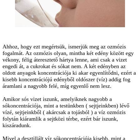
Ahhoz, hogy ezt megértsük, ismerjük meg az ozmózis
fogalmát. Az ozmózis olyan, mintha két edény között egy
vékony, félig áteresztető hártya lenne, ami csak a vizet
engedi át, a cukrokat és sókat nem. A két edényben az
oldott anyagok koncentrációja ki akar egyenlítődni, ezért a
kisebb koncentrációjú edényből oldószer (víz) addig fog
áramlani a nagyobb felé, míg egyenlő nem lesz.
Amikor sós vizet iszunk, amelyiknek nagyobb a
sókoncentrációja, mint a testünkben ( sejtjeinkben) lévő
vízé, sejtjeinkből ( akárcsak a tojásból ) a víz ozmózis
folytán kiáramlik a sejtközi térbe, ezért bár iszunk,
kiszáradunk.
Mivel a desztillált víz sókoncentrációja kisebb, mint a