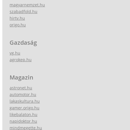
magyarnemzet.hu
szabadfold.hu
hirtv.hu
origo.hu
Gazdaság
vg.hu
agrokep.hu
Magazin
astronet.hu
automotor.hu
lakaskultura.hu
gamer.origo.hu
likebalaton.hu
napidoktor.hu
mindmegette.hu