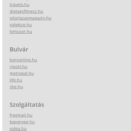
travelo.hu
dietaesfitnesz.hu
vitorlazasmagazin.hu
videkize.hu
tvmusor.hu
Bulvár
borsonline.hu
ripost.hu
metropol.hu
life.hu
she.hu
Szolgáltatás
freemail.hu
koponyeg.hu
videa.hu