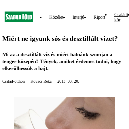
Családi
Közélet
Interjú
Riport
kör
Miért ne igyunk sós és desztillált vizet?
Mi az a desztillált víz és miért halnánk szomjan a
tenger közepén? Tények, amiket érdemes tudni, hogy
elkerülhessük a bajt.
Család-otthon
Kovács Réka
2013. 03. 20.