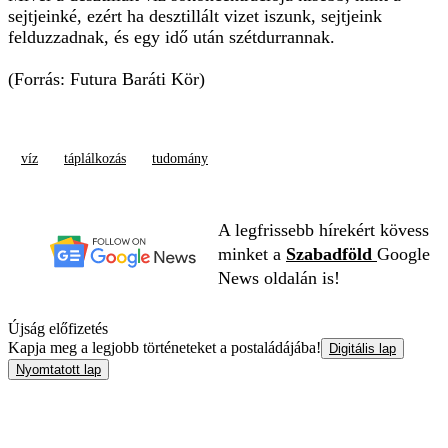
sejtjeinké, ezért ha desztillált vizet iszunk, sejtjeink
felduzzadnak, és egy idő után szétdurrannak.
(Forrás: Futura Baráti Kör)
víz
táplálkozás
tudomány
A legfrissebb hírekért kövess
minket a
Szabadföld
Google
News oldalán is!
Újság előfizetés
Kapja meg a legjobb történeteket a postaládájába!
Digitális lap
Nyomtatott lap