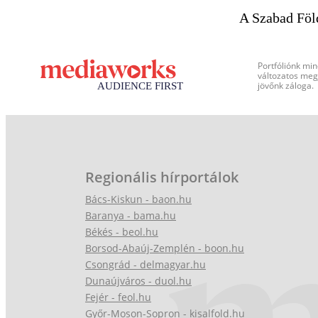
A Szabad Föl
Portfóliónk min
változatos megj
jövőnk záloga.
Regionális hírportálok
Bács-Kiskun - baon.hu
Baranya - bama.hu
Békés - beol.hu
Borsod-Abaúj-Zemplén - boon.hu
Csongrád - delmagyar.hu
Dunaújváros - duol.hu
Fejér - feol.hu
Győr-Moson-Sopron - kisalfold.hu