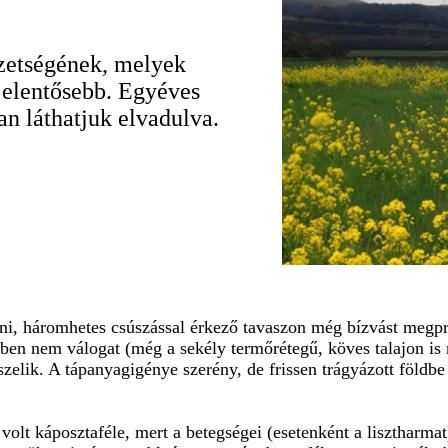
mzetségének, melyek
jelentősebb. Egyéves
n láthatjuk elvadulva.
ni, háromhetes csúszással érkező tavaszon még bízvást megpr
en nem válogat (még a sekély termőrétegű, köves talajon is m
szelik. A tápanyagigénye szerény, de frissen trágyázott földbe
volt káposztaféle, mert a betegségei (esetenként a lisztharmat