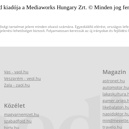
d kiadója a Mediaworks Hungary Zrt. © Minden jog fen
őségi tartalmat jelent minden olvasó számára. Egyedülálló elérést, országos lef
elenési lehetőséget biztosít. Folyamatosan keressük az új irányokat és fejlődési
Magazin
Vas - vaol.hu
Veszprém - veol.hu
astronet.hu
Zala - zaol.hu
automotor.hu
lakaskultura.
gamer.origo.
Közélet
likebalaton.h
napidoktor.h
magyarnemzet.hu
mindmegette
szabadfold.hu
travelo.hu
hirtv.hu