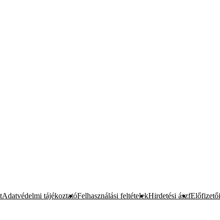
t
Adatvédelmi tájékoztató
Felhasználási feltételek
Hirdetési ászf
Előfizetői