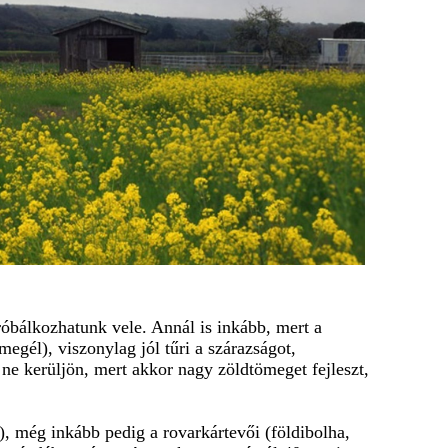
óbálkozhatunk vele. Annál is inkább, mert a
egél), viszonylag jól tűri a szárazságot,
 ne kerüljön, mert akkor nagy zöldtömeget fejleszt,
), még inkább pedig a rovarkártevői (földibolha,