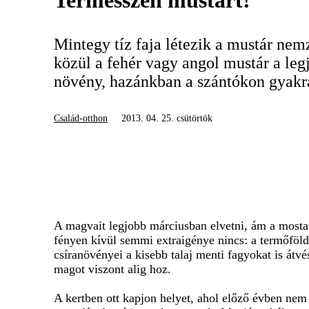
Termesszen mustárt!
Mintegy tíz faja létezik a mustár ne
közül a fehér vagy angol mustár a leg
növény, hazánkban a szántókon gyakra
Család-otthon
2013. 04. 25. csütörtök
A magvait legjobb márciusban elvetni, ám a mosta
fényen kívül semmi extraigénye nincs: a termőföldb
csíranövényei a kisebb talaj menti fagyokat is átvé
magot viszont alig hoz.
A kertben ott kapjon helyet, ahol előző évben nem 