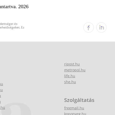
ntartva. 2026
edettséget és
 lehetőségeket. Ez
ripost.hu
metropol.hu
life.hu
she.hu
hu
hu
u
Szolgáltatás
u
.hu
freemail.hu
koponyeg.hu