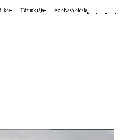
di kör
Házunk tája
Az olvasó oldala