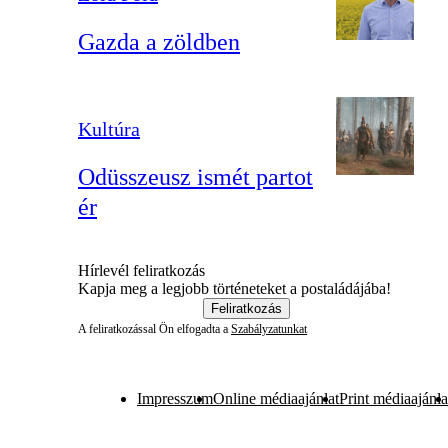
Gazda a zöldben
Kultúra
Odüsszeusz ismét partot
ér
Hírlevél feliratkozás
Kapja meg a legjobb történeteket a postaládájába!
Feliratkozás
A feliratkozással Ön elfogadta a
Szabályzatunkat
Impresszum
Online médiaajánlat
Print médiaajánla