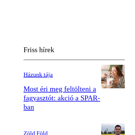
Friss hírek
Házunk tája
Most éri meg feltölteni a
fagyasztót: akció a SPAR-
ban
Zöld Föld