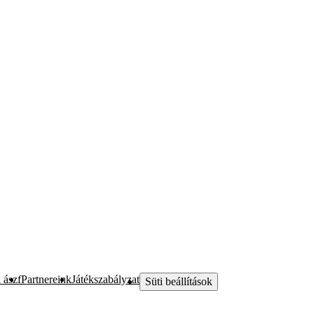
 ászf
Partnereink
Játékszabályzat
Süti beállítások