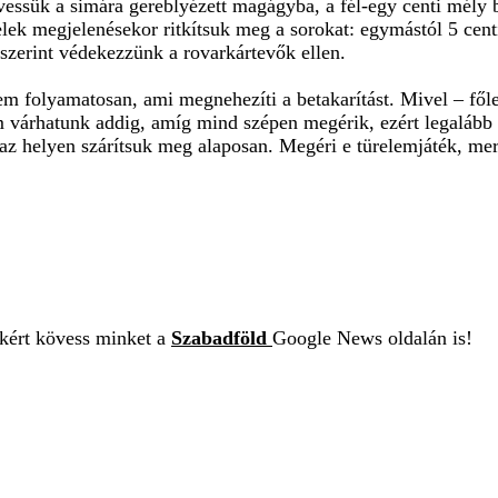
essük a simára gereblyézett magágyba, a fél-egy centi mély 
evelek megjelenésekor ritkítsuk meg a sorokat: egymástól 5 ce
szerint védekezzünk a rovarkártevők ellen.
em folyamatosan, ami megnehezíti a betakarítást. Mivel – fő
 várhatunk addig, amíg mind szépen megérik, ezért legalább 
záraz helyen szárítsuk meg alaposan. Megéri e türelemjáték, 
ekért kövess minket a
Szabadföld
Google News oldalán is!