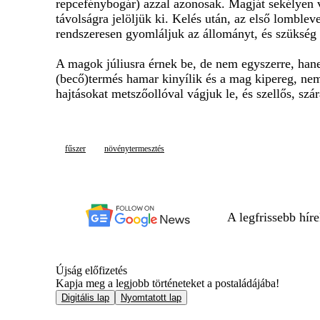
repcefénybogár) azzal azonosak. Magját sekélyen v
távolságra jelöljük ki. Kelés után, az első lombl
rendszeresen gyomláljuk az állományt, és szükség 
A magok júliusra érnek be, de nem egyszerre, han
(becő)termés hamar kinyílik és a mag kipereg, nem
hajtásokat metszőollóval vágjuk le, és szellős, s
fűszer
növénytermesztés
A legfrissebb hír
Újság előfizetés
Kapja meg a legjobb történeteket a postaládájába!
Digitális lap
Nyomtatott lap