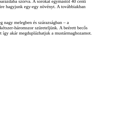
barázdába szórva. A sorokat egymástól 40 centi
ntire hagyjunk egy-egy növényt. A továbbiakban
leg nagy melegben és szárazságban – a
kétszer-háromszor szüreteljünk. A beérett becős
mert így akár megduplázhatjuk a mustármaghozamot.