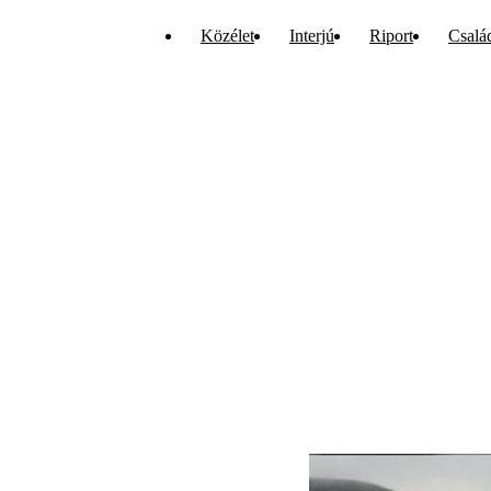
Közélet
Interjú
Riport
Csalá