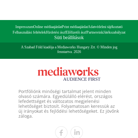
Impresszum
Online médiaajánlat
Print médiaajánlat
Adatvédelmi tájékoztató
Felhasználási feltételek
Hirdetési ászf
Előfizetői ászf
Partnereink
Játékszabályzat
Süti beállítások
A Szabad Föld kiadója a Mediaworks Hungary Zrt. © Minden jog
fenntartva. 2026
Portfóliónk minőségi tartalmat jelent minden
olvasó számára. Egyedülálló elérést, országos
lefedettséget és változatos megjelenési
lehetőséget biztosít. Folyamatosan keressük az
új irányokat és fejlődési lehetőségeket. Ez jövőnk
záloga.