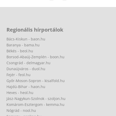
Regionális hírportálok
Bács-Kiskun - baon.hu
Baranya - bama.hu
Békés - beol.hu
Borsod-Abaúj-Zemplén - boon.hu
Csongrád - delmagyar.hu
Dunaújváros - duol.hu
Fejér - feol.hu
Győr-Moson-Sopron - kisalfold.hu
Hajdú-Bihar - haon.hu
Heves - heol.hu
Jász-Nagykun-Szolnok - szoljon.hu
Komárom-Esztergom - kemma.hu
Nógrád - nool.hu