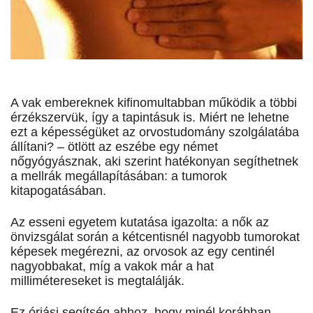
A vak embereknek kifinomultabban működik a többi
érzékszervük, így a tapintásuk is. Miért ne lehetne
ezt a képességüket az orvostudomány szolgálatába
állítani? – ötlött az eszébe egy német
nőgyógyásznak, aki szerint hatékonyan segíthetnek
a mellrák megállapításában: a tumorok
kitapogatásában.
Az esseni egyetem kutatása igazolta: a nők az
önvizsgálat során a kétcentisnél nagyobb tumorokat
képesek megérezni, az orvosok az egy centinél
nagyobbakat, míg a vakok már a hat
millimétereseket is megtalálják.
Ez óriási segítség ahhoz, hogy minél korábban