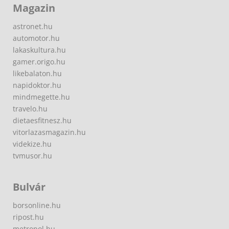
Magazin
astronet.hu
automotor.hu
lakaskultura.hu
gamer.origo.hu
likebalaton.hu
napidoktor.hu
mindmegette.hu
travelo.hu
dietaesfitnesz.hu
vitorlazasmagazin.hu
videkize.hu
tvmusor.hu
Bulvár
borsonline.hu
ripost.hu
metropol.hu