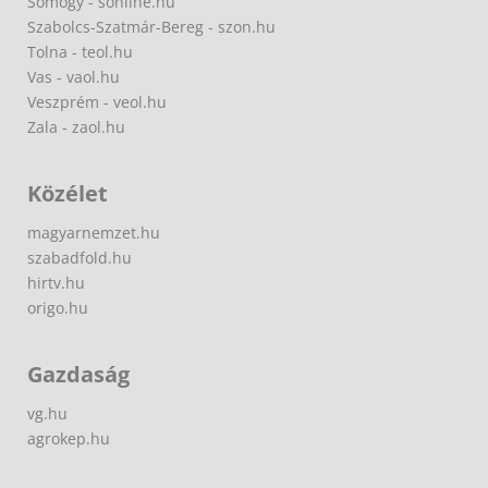
Somogy - sonline.hu
Szabolcs-Szatmár-Bereg - szon.hu
Tolna - teol.hu
Vas - vaol.hu
Veszprém - veol.hu
Zala - zaol.hu
Közélet
magyarnemzet.hu
szabadfold.hu
hirtv.hu
origo.hu
Gazdaság
vg.hu
agrokep.hu