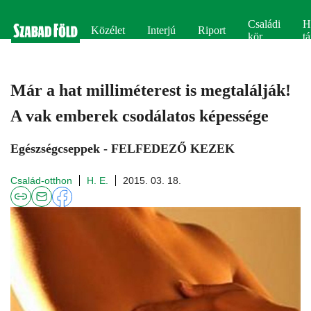
Családi
H
Közélet
Interjú
Riport
kör
tá
Már a hat milliméterest is megtalálják!
A vak emberek csodálatos képessége
Egészségcseppek - FELFEDEZŐ KEZEK
Család-otthon
H. E.
2015. 03. 18.