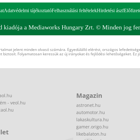
at
Adatvédelmi tájékoztató
Felhasználási feltételek
Hirdetési ászf
Előfizet
d kiadója a Mediaworks Hungary Zrt. © Minden jog fen
rtalmat jelent minden olvasó számára. Egyedülálló elérést, országos lefedettsége
 biztosít. Folyamatosan keressük az új irányokat és fejlődési lehetőségeket. Ez j
Magazin
aol.hu
ém - veol.hu
astronet.hu
zaol.hu
automotor.hu
lakaskultura.hu
gamer.origo.hu
let
likebalaton.hu