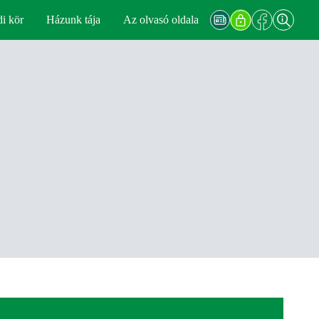
di kör
Házunk tája
Az olvasó oldala