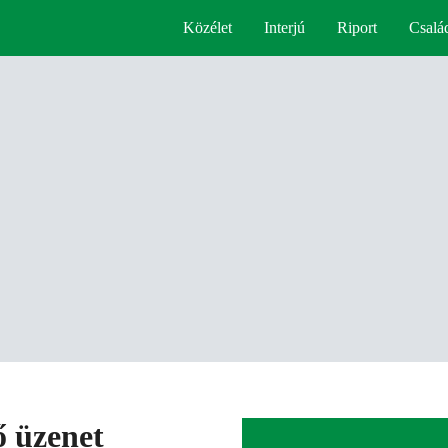
Közélet
Interjú
Riport
Csalá
ő üzenet