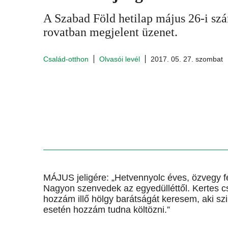
A Szabad Föld hetilap május 26-i sz
rovatban megjelent üzenet.
Család-otthon
Olvasói levél
2017. 05. 27. szombat
MÁJUS jeligére: „Hetvennyolc éves, özvegy fér
Nagyon szenvedek az egyedülléttől. Kertes c
hozzám illő hölgy barátságát keresem, aki s
esetén hozzám tudna költözni.”