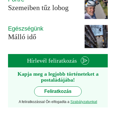
Szemeiben tűz lobog
Egészségünk
Málló idő
Hírlevél feliratkozás
Kapja meg a legjobb történeteket a
postaládájába!
Feliratkozás
A feliratkozással Ön elfogadta a
Szabályzatunkat