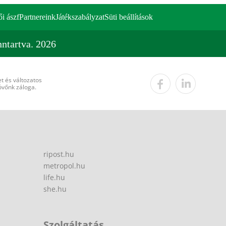
ői ászf
Partnereink
Játékszabályzat
Süti beállítások
ntartva. 2026
t és változatos
övőnk záloga.
ripost.hu
metropol.hu
life.hu
she.hu
Szolgáltatás