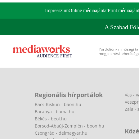
Impresszum
Online médiaajánlat
Print médiaajánl
A Szabad Föl
Portfóliónk minőségi ta
megjelenési lehetőséget
Regionális hírportálok
Vas - v
Veszpr
Bács-Kiskun - baon.hu
Zala - 
Baranya - bama.hu
Békés - beol.hu
Borsod-Abaúj-Zemplén - boon.hu
Közé
Csongrád - delmagyar.hu