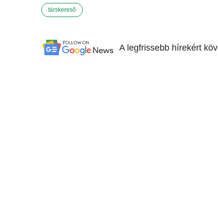
társkereső
A legfrissebb hírekért kö